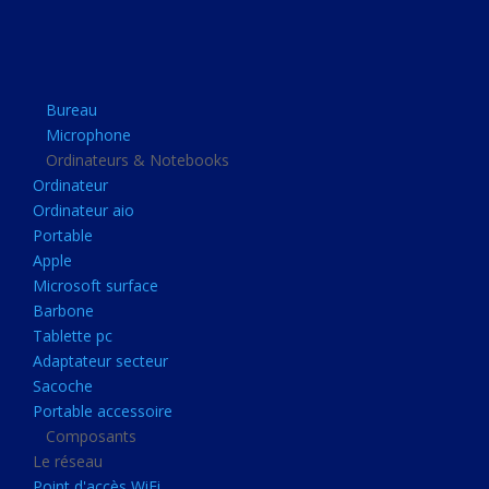
Apple
Microsoft surface
Barbone
Bureau
Tablette pc
Microphone
Adaptateur secteur
Ordinateurs & Notebooks
Ordinateur
Sacoche
Ordinateur aio
Portable accessoire
Portable
Composants
Apple
Microsoft surface
Le réseau
Barbone
Point d'accès WiFi
Tablette pc
Adaptateur secteur
Cpl
Sacoche
Reseaux
Portable accessoire
Boitiers
Composants
Le réseau
Boitier
Point d'accès WiFi