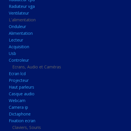
Disque dur portable
Radiateur vga
Disque dur externe
Ventilateur
L'alimentation
Mémoire usb
Onduleur
Mémoire appareil photo
Alimentation
Lecteur
Sauvegarde
Acquisition
Graveur dvd
Usb
Refroidissement
Controleur
Ecrans, Audio et Caméras
Radiateur cpu
Ecran lcd
Radiateur vga
Projecteur
Haut parleurs
Ventilateur
Casque audio
L'alimentation
Webcam
Onduleur
Camera ip
Dictaphone
Alimentation
Fixation ecran
Lecteur
Claviers, Souris