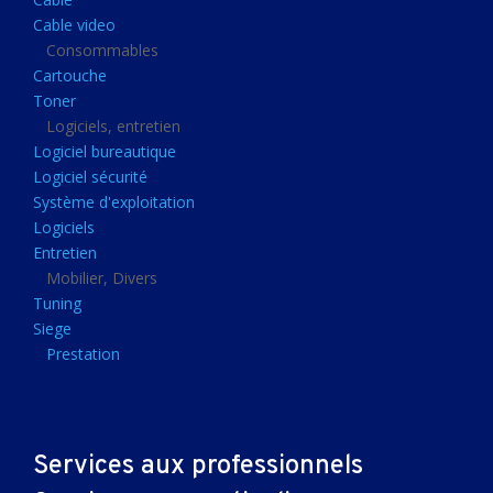
Clavier gamer
Cable video
Clavier
Consommables
Cartouche
Souris sans fils
Toner
Souris gamer
Logiciels, entretien
Logiciel bureautique
Souris
Logiciel sécurité
Joystick
Système d'exploitation
Tapis gamer
Logiciels
Entretien
Tapis souris
Mobilier, Divers
Imprimantes et scanners
Tuning
Siege
Imprimante jet d'encre
Prestation
Imprimante laser
Multifonction
Multifonction laser
Services aux professionnels
Scanner