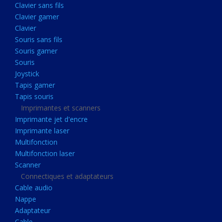
Clavier sans fils
Acquisition
Clavier gamer
Usb
Clavier
Controleur
Souris sans fils
Souris gamer
Ecrans, Audio et Caméras
Souris
Ecran lcd
Joystick
Projecteur
Tapis gamer
Tapis souris
Haut parleurs
Imprimantes et scanners
Casque audio
Imprimante jet d'encre
Imprimante laser
Webcam
Multifonction
Camera ip
Multifonction laser
Dictaphone
Scanner
Connectiques et adaptateurs
Fixation ecran
Cable audio
Claviers, Souris
Nappe
Adaptateur
Clavier sans fils
Cable