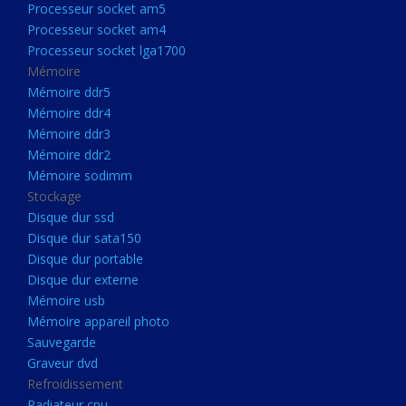
Processeur socket am5
Processeurs
Processeur socket am4
Processeur Socket LGA1851
Processeur socket lga1700
Processeur socket am5
Mémoire
Mémoire ddr5
Processeur socket am4
Mémoire ddr4
Processeur socket lga1700
Mémoire ddr3
Mémoire ddr2
Mémoire
Mémoire sodimm
Mémoire ddr5
Stockage
Mémoire ddr4
Disque dur ssd
Disque dur sata150
Mémoire ddr3
Disque dur portable
Mémoire ddr2
Disque dur externe
Mémoire sodimm
Mémoire usb
Mémoire appareil photo
Stockage
Sauvegarde
Disque dur ssd
Graveur dvd
Refroidissement
Disque dur sata150
Radiateur cpu