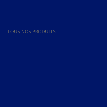
Panneau de gestion des cookies
TOUS NOS PRODUITS
TOUS NOS PRODUITS
Bureau
Microphone
Ordinateurs & Notebooks
Ordinateur
Ordinateur aio
Portable