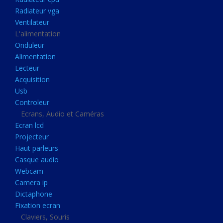
Disque dur portable
Radiateur vga
Disque dur externe
Ventilateur
L'alimentation
Mémoire usb
Onduleur
Mémoire appareil photo
Alimentation
Lecteur
Sauvegarde
Acquisition
Graveur dvd
Usb
Refroidissement
Controleur
Ecrans, Audio et Caméras
Radiateur cpu
Ecran lcd
Radiateur vga
Projecteur
Haut parleurs
Ventilateur
Casque audio
L'alimentation
Webcam
Onduleur
Camera ip
Dictaphone
Alimentation
Fixation ecran
Lecteur
Claviers, Souris