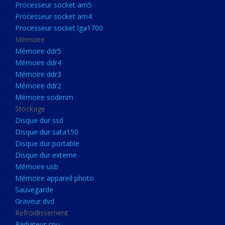
Processeur socket am5
Processeurs
Processeur socket am4
Processeur Socket LGA1851
Processeur socket lga1700
Processeur socket am5
Mémoire
Mémoire ddr5
Processeur socket am4
Mémoire ddr4
Processeur socket lga1700
Mémoire ddr3
Mémoire ddr2
Mémoire
Mémoire sodimm
Mémoire ddr5
Stockage
Mémoire ddr4
Disque dur ssd
Disque dur sata150
Mémoire ddr3
Disque dur portable
Mémoire ddr2
Disque dur externe
Mémoire sodimm
Mémoire usb
Mémoire appareil photo
Stockage
Sauvegarde
Disque dur ssd
Graveur dvd
Refroidissement
Disque dur sata150
Radiateur cpu