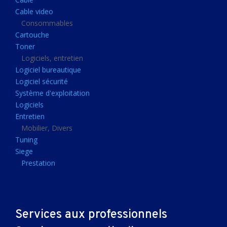
Clavier gamer
Cable video
Clavier
Consommables
Cartouche
Souris sans fils
Toner
Souris gamer
Logiciels, entretien
Logiciel bureautique
Souris
Logiciel sécurité
Joystick
Système d'exploitation
Tapis gamer
Logiciels
Entretien
Tapis souris
Mobilier, Divers
Imprimantes et scanners
Tuning
Siege
Imprimante jet d'encre
Prestation
Imprimante laser
Multifonction
Multifonction laser
Services aux professionnels
Scanner