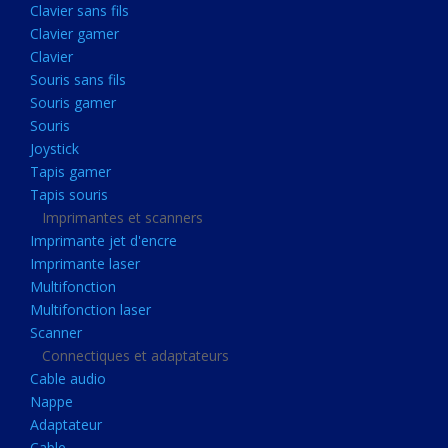
Clavier sans fils
Acquisition
Clavier gamer
Usb
Clavier
Controleur
Souris sans fils
Souris gamer
Ecrans, Audio et Caméras
Souris
Ecran lcd
Joystick
Projecteur
Tapis gamer
Tapis souris
Haut parleurs
Imprimantes et scanners
Casque audio
Imprimante jet d'encre
Imprimante laser
Webcam
Multifonction
Camera ip
Multifonction laser
Dictaphone
Scanner
Connectiques et adaptateurs
Fixation ecran
Cable audio
Claviers, Souris
Nappe
Adaptateur
Clavier sans fils
Cable