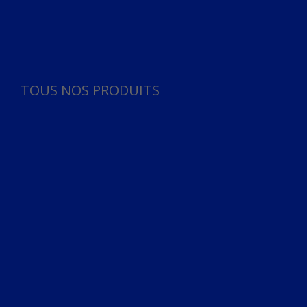
Panneau de gestion des cookies
TOUS NOS PRODUITS
TOUS NOS PRODUITS
Bureau
Microphone
Ordinateurs & Notebooks
Ordinateur
Ordinateur aio
Portable