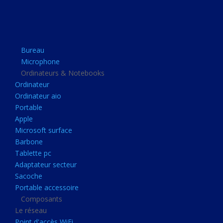
Apple
Microsoft surface
Barbone
Bureau
Tablette pc
Microphone
Adaptateur secteur
Ordinateurs & Notebooks
Ordinateur
Sacoche
Ordinateur aio
Portable accessoire
Portable
Composants
Apple
Microsoft surface
Le réseau
Barbone
Point d'accès WiFi
Tablette pc
Adaptateur secteur
Cpl
Sacoche
Reseaux
Portable accessoire
Boitiers
Composants
Le réseau
Boitier
Point d'accès WiFi