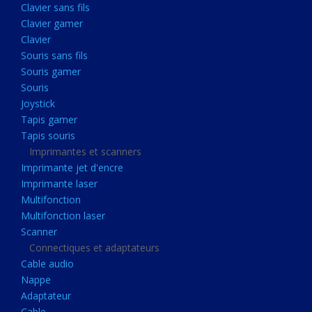
Clavier sans fils
Acquisition
Clavier gamer
Usb
Clavier
Controleur
Souris sans fils
Souris gamer
Ecrans, Audio et Caméras
Souris
Ecran lcd
Joystick
Projecteur
Tapis gamer
Tapis souris
Haut parleurs
Imprimantes et scanners
Casque audio
Imprimante jet d'encre
Imprimante laser
Webcam
Multifonction
Camera ip
Multifonction laser
Dictaphone
Scanner
Connectiques et adaptateurs
Fixation ecran
Cable audio
Claviers, Souris
Nappe
Adaptateur
Clavier sans fils
Cable