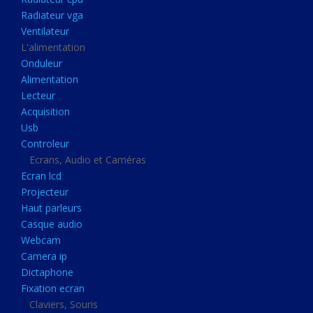
Disque dur portable
Radiateur vga
Disque dur externe
Ventilateur
L'alimentation
Mémoire usb
Onduleur
Mémoire appareil photo
Alimentation
Lecteur
Sauvegarde
Acquisition
Graveur dvd
Usb
Refroidissement
Controleur
Ecrans, Audio et Caméras
Radiateur cpu
Ecran lcd
Radiateur vga
Projecteur
Haut parleurs
Ventilateur
Casque audio
L'alimentation
Webcam
Onduleur
Camera ip
Dictaphone
Alimentation
Fixation ecran
Lecteur
Claviers, Souris