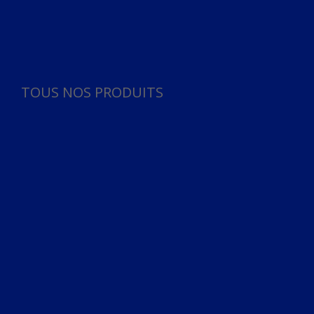
Panneau de gestion des cookies
TOUS NOS PRODUITS
TOUS NOS PRODUITS
Bureau
Microphone
Ordinateurs & Notebooks
Ordinateur
Ordinateur aio
Portable