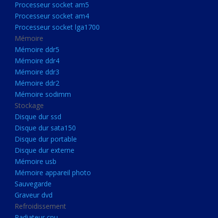
Processeur socket am5
Processeurs
Processeur socket am4
Processeur Socket LGA1851
Processeur socket lga1700
Processeur socket am5
Mémoire
Mémoire ddr5
Processeur socket am4
Mémoire ddr4
Processeur socket lga1700
Mémoire ddr3
Mémoire ddr2
Mémoire
Mémoire sodimm
Mémoire ddr5
Stockage
Mémoire ddr4
Disque dur ssd
Disque dur sata150
Mémoire ddr3
Disque dur portable
Mémoire ddr2
Disque dur externe
Mémoire sodimm
Mémoire usb
Mémoire appareil photo
Stockage
Sauvegarde
Disque dur ssd
Graveur dvd
Refroidissement
Disque dur sata150
Radiateur cpu