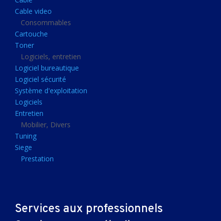
Clavier gamer
Cable video
Clavier
Consommables
Cartouche
Souris sans fils
Toner
Souris gamer
Logiciels, entretien
Logiciel bureautique
Souris
Logiciel sécurité
Joystick
Système d'exploitation
Tapis gamer
Logiciels
Entretien
Tapis souris
Mobilier, Divers
Imprimantes et scanners
Tuning
Siege
Imprimante jet d'encre
Prestation
Imprimante laser
Multifonction
Multifonction laser
Services aux professionnels
Scanner