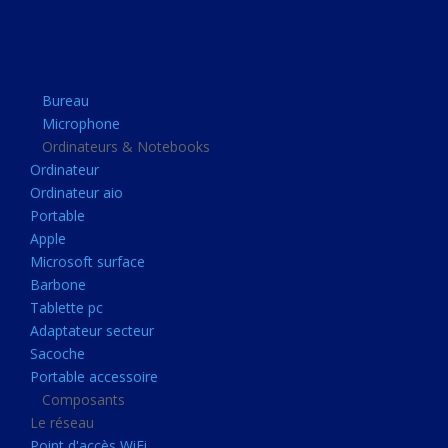
Apple
Microsoft surface
Barbone
Bureau
Tablette pc
Microphone
Adaptateur secteur
Ordinateurs & Notebooks
Ordinateur
Sacoche
Ordinateur aio
Portable accessoire
Portable
Composants
Apple
Microsoft surface
Le réseau
Barbone
Point d'accès WiFi
Tablette pc
Adaptateur secteur
Cpl
Sacoche
Reseaux
Portable accessoire
Boitiers
Composants
Le réseau
Boitier
Point d'accès WiFi