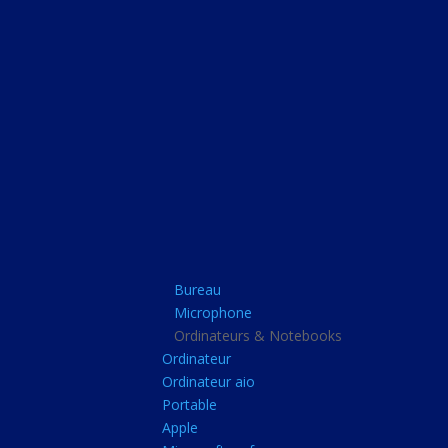
Bureau
Microphone
Ordinateurs & Note
Ordinateur
Ordinateur aio
Portable
Apple
Bureau
Microsoft surface
Microphone
Barbone
Ordinateurs & Notebooks
Ordinateur
Tablette pc
Ordinateur aio
Adaptateur secteur
Portable
Apple
Sacoche