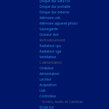
Disque dur sata150
Mémoire ddr4
Disque dur portable
Mémoire ddr3
Disque dur externe
Mémoire usb
Mémoire ddr2
Mémoire appareil photo
Mémoire sodimm
Sauvegarde
Stockage
Graveur dvd
Refroidissement
Disque dur ssd
Radiateur cpu
Disque dur sata150
Radiateur vga
Ventilateur
Disque dur portable
L'alimentation
Disque dur externe
Onduleur
Mémoire usb
Alimentation
Lecteur
Mémoire appareil pho
Acquisition
Sauvegarde
Usb
Controleur
Graveur dvd
Ecrans, Audio et Caméras
Refroidissement
Ecran lcd