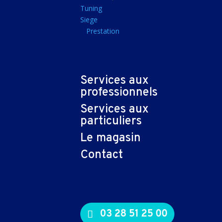
Tapis souris
Tuning
Siege
Imprimantes et sca
Prestation
Imprimante jet d'encr
Imprimante laser
Multifonction
Services aux
Multifonction laser
professionnels
Scanner
Services aux
Connectiques et ad
particuliers
Cable audio
Le magasin
Nappe
Contact
Adaptateur
Cable
Cable video
03 28 51 25 00
Consommables