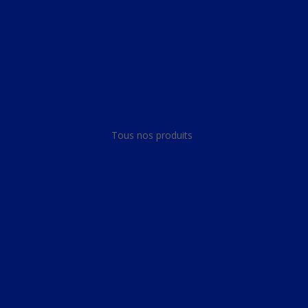
Panneau de gestion des cookies
Tous nos produits
Tous nos produits