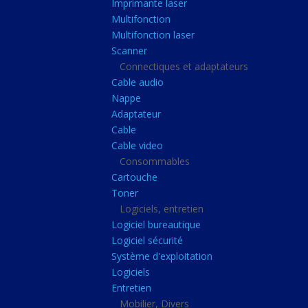
Imprimante laser
Casque audio
Multifonction
Webcam
Multifonction laser
Scanner
Camera ip
Connectiques et adaptateurs
Dictaphone
Cable audio
Fixation ecran
Nappe
Adaptateur
Claviers, Souris
Cable
Clavier sans fils
Cable video
Consommables
Clavier gamer
Cartouche
Clavier
Toner
Souris sans fils
Logiciels, entretien
Logiciel bureautique
Souris gamer
Logiciel sécurité
Souris
Système d'exploitation
Logiciels
Joystick
Entretien
Tapis gamer
Mobilier, Divers