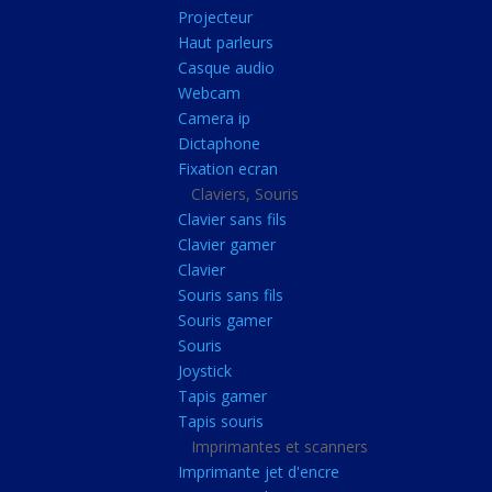
Radiateur cpu
Projecteur
Haut parleurs
Radiateur vga
Casque audio
Ventilateur
Webcam
Camera ip
L'alimentation
Dictaphone
Onduleur
Fixation ecran
Alimentation
Claviers, Souris
Clavier sans fils
Lecteur
Clavier gamer
Acquisition
Clavier
Souris sans fils
Usb
Souris gamer
Controleur
Souris
Ecrans, Audio et C
Joystick
Tapis gamer
Ecran lcd
Tapis souris
Projecteur
Imprimantes et scanners
Haut parleurs
Imprimante jet d'encre