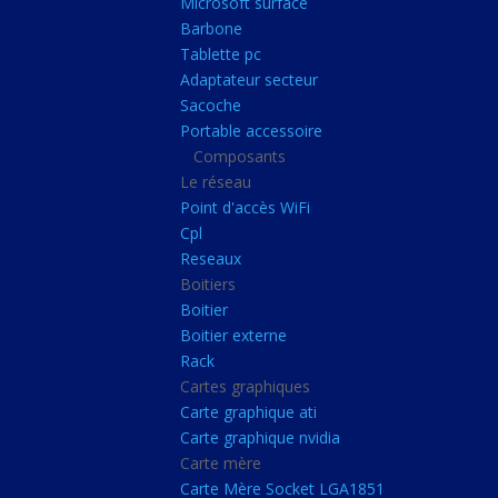
Microsoft surface
Portable accessoire
Barbone
Composants
Tablette pc
Adaptateur secteur
Le réseau
Sacoche
Point d'accès WiFi
Portable accessoire
Composants
Cpl
Le réseau
Reseaux
Point d'accès WiFi
Boitiers
Cpl
Reseaux
Boitier
Boitiers
Boitier externe
Boitier
Rack
Boitier externe
Rack
Cartes graphiques
Cartes graphiques
Carte graphique ati
Carte graphique ati
Carte graphique nvidia
Carte graphique nvidi
Carte mère
Carte mère
Carte Mère Socket LGA1851