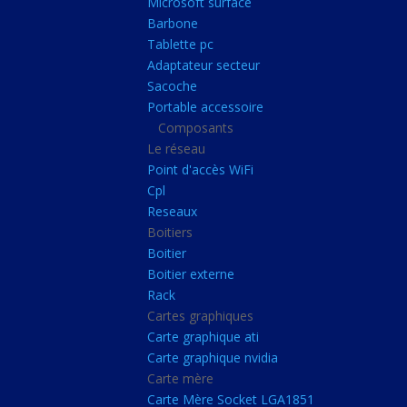
Microsoft surface
Portable accessoire
Barbone
Composants
Tablette pc
Adaptateur secteur
Le réseau
Sacoche
Point d'accès WiFi
Portable accessoire
Composants
Cpl
Le réseau
Reseaux
Point d'accès WiFi
Boitiers
Cpl
Reseaux
Boitier
Boitiers
Boitier externe
Boitier
Rack
Boitier externe
Rack
Cartes graphiques
Cartes graphiques
Carte graphique ati
Carte graphique ati
Carte graphique nvidia
Carte graphique nvidi
Carte mère
Carte mère
Carte Mère Socket LGA1851