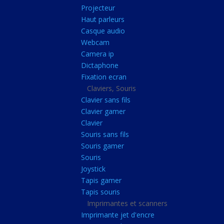
Radiateur cpu
Projecteur
Haut parleurs
Radiateur vga
Casque audio
Ventilateur
Webcam
Camera ip
L'alimentation
Dictaphone
Onduleur
Fixation ecran
Alimentation
Claviers, Souris
Clavier sans fils
Lecteur
Clavier gamer
Acquisition
Clavier
Souris sans fils
Usb
Souris gamer
Controleur
Souris
Ecrans, Audio et C
Joystick
Tapis gamer
Ecran lcd
Tapis souris
Projecteur
Imprimantes et scanners
Haut parleurs
Imprimante jet d'encre