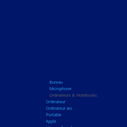
Bureau
Microphone
Ordinateurs & Note
Ordinateur
Ordinateur aio
Portable
Apple
Bureau
Microsoft surface
Microphone
Barbone
Ordinateurs & Notebooks
Ordinateur
Tablette pc
Ordinateur aio
Adaptateur secteur
Portable
Apple
Sacoche