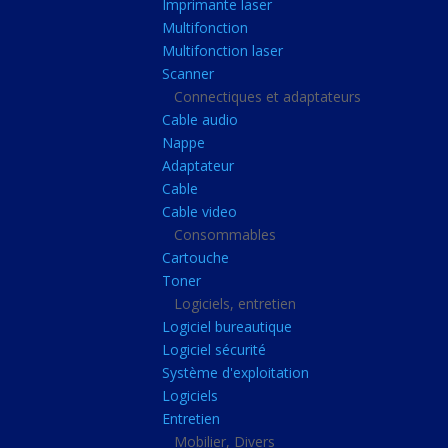
Imprimante laser
Casque audio
Multifonction
Webcam
Multifonction laser
Scanner
Camera ip
Connectiques et adaptateurs
Dictaphone
Cable audio
Fixation ecran
Nappe
Adaptateur
Claviers, Souris
Cable
Clavier sans fils
Cable video
Consommables
Clavier gamer
Cartouche
Clavier
Toner
Souris sans fils
Logiciels, entretien
Logiciel bureautique
Souris gamer
Logiciel sécurité
Souris
Système d'exploitation
Logiciels
Joystick
Entretien
Tapis gamer
Mobilier, Divers