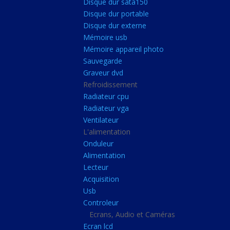
Disque dur sata150
Mémoire ddr4
Disque dur portable
Mémoire ddr3
Disque dur externe
Mémoire usb
Mémoire ddr2
Mémoire appareil photo
Mémoire sodimm
Sauvegarde
Stockage
Graveur dvd
Refroidissement
Disque dur ssd
Radiateur cpu
Disque dur sata150
Radiateur vga
Ventilateur
Disque dur portable
L'alimentation
Disque dur externe
Onduleur
Mémoire usb
Alimentation
Lecteur
Mémoire appareil pho
Acquisition
Sauvegarde
Usb
Controleur
Graveur dvd
Ecrans, Audio et Caméras
Refroidissement
Ecran lcd