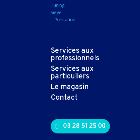
Tapis souris
Tuning
Siege
Imprimantes et sca
Prestation
Imprimante jet d'encr
Imprimante laser
Multifonction
Services aux
Multifonction laser
professionnels
Scanner
Services aux
Connectiques et ad
particuliers
Cable audio
Le magasin
Nappe
Contact
Adaptateur
Cable
Cable video
03 28 51 25 00
Consommables