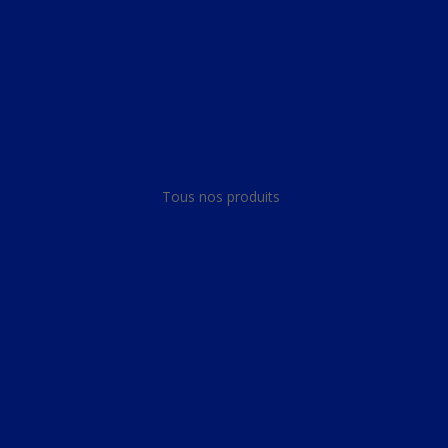
Panneau de gestion des cookies
Tous nos produits
Tous nos produits