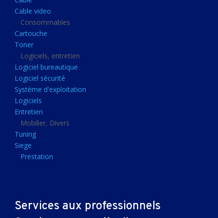
Clavier gamer
Cable video
Clavier
Consommables
Cartouche
Souris sans fils
Toner
Souris gamer
Logiciels, entretien
Logiciel bureautique
Souris
Logiciel sécurité
Joystick
Système d'exploitation
Tapis gamer
Logiciels
Entretien
Tapis souris
Mobilier, Divers
Imprimantes et scanners
Tuning
Siege
Imprimante jet d'encre
Prestation
Imprimante laser
Multifonction
Multifonction laser
Services aux professionnels
Scanner