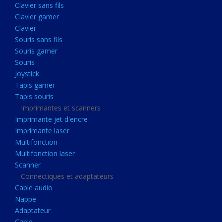
Clavier sans fils
Acquisition
Clavier gamer
Usb
Clavier
Controleur
Souris sans fils
Souris gamer
Ecrans, Audio et Caméras
Souris
Ecran lcd
Joystick
Projecteur
Tapis gamer
Tapis souris
Haut parleurs
Imprimantes et scanners
Casque audio
Imprimante jet d'encre
Imprimante laser
Webcam
Multifonction
Camera ip
Multifonction laser
Dictaphone
Scanner
Connectiques et adaptateurs
Fixation ecran
Cable audio
Claviers, Souris
Nappe
Adaptateur
Clavier sans fils
Cable