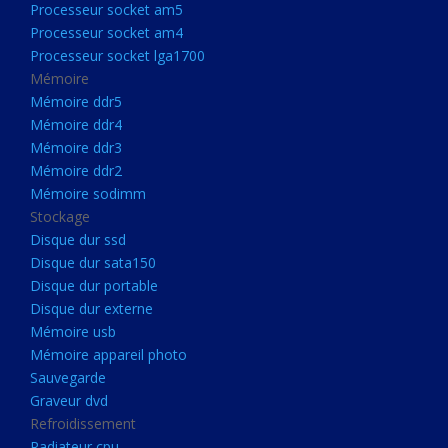
Processeur socket am5
Processeurs
Processeur socket am4
Processeur Socket LGA1851
Processeur socket lga1700
Processeur socket am5
Mémoire
Mémoire ddr5
Processeur socket am4
Mémoire ddr4
Processeur socket lga1700
Mémoire ddr3
Mémoire ddr2
Mémoire
Mémoire sodimm
Mémoire ddr5
Stockage
Mémoire ddr4
Disque dur ssd
Disque dur sata150
Mémoire ddr3
Disque dur portable
Mémoire ddr2
Disque dur externe
Mémoire sodimm
Mémoire usb
Mémoire appareil photo
Stockage
Sauvegarde
Disque dur ssd
Graveur dvd
Refroidissement
Disque dur sata150
Radiateur cpu