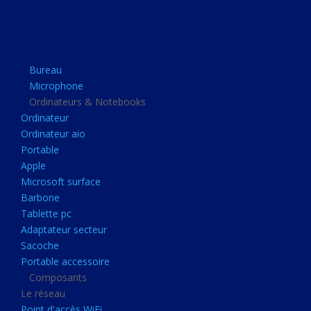
Apple
Microsoft surface
Barbone
Bureau
Tablette pc
Microphone
Adaptateur secteur
Ordinateurs & Notebooks
Ordinateur
Sacoche
Ordinateur aio
Portable accessoire
Portable
Composants
Apple
Microsoft surface
Le réseau
Barbone
Point d'accès WiFi
Tablette pc
Adaptateur secteur
Cpl
Sacoche
Reseaux
Portable accessoire
Boitiers
Composants
Le réseau
Boitier
Point d'accès WiFi