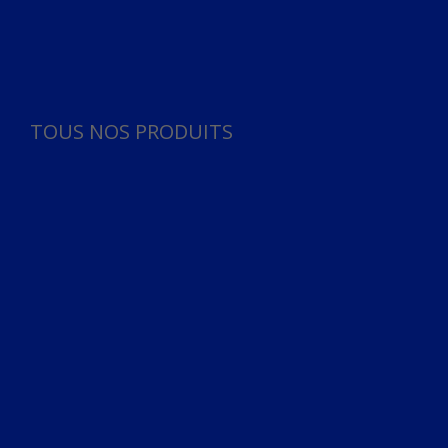
Panneau de gestion des cookies
TOUS NOS PRODUITS
TOUS NOS PRODUITS
Bureau
Microphone
Ordinateurs & Notebooks
Ordinateur
Ordinateur aio
Portable