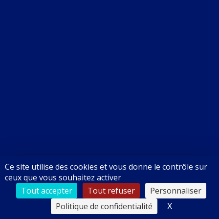
12,00
€
En stock
Cable video HDMI(m) ->
Ce site utilise des cookies et vous donne le contrôle sur
HDMI(m) 5m – 2.0 4K
ceux que vous souhaitez activer
Tout accepter
Tout refuser
Personnaliser
15,00
€
X
Masquer le
Politique de confidentialité
En stock