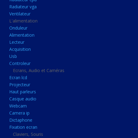
Disque dur portable
Radiateur vga
Disque dur externe
Ventilateur
L'alimentation
Mémoire usb
Onduleur
Mémoire appareil photo
Alimentation
Lecteur
Sauvegarde
Acquisition
Graveur dvd
Usb
Refroidissement
Controleur
Ecrans, Audio et Caméras
Radiateur cpu
Ecran lcd
Radiateur vga
Projecteur
Haut parleurs
Ventilateur
Casque audio
L'alimentation
Webcam
Onduleur
Camera ip
Dictaphone
Alimentation
Fixation ecran
Lecteur
Claviers, Souris