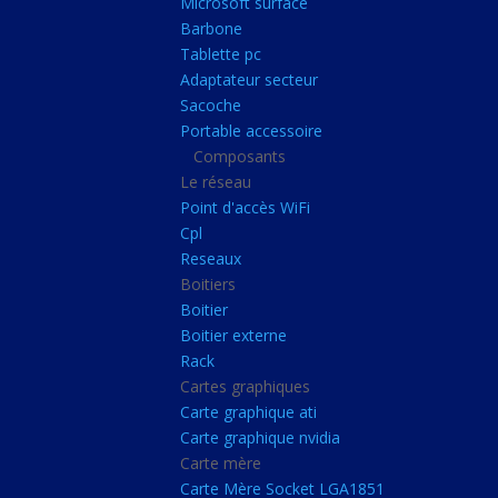
Microsoft surface
Portable accessoire
Barbone
Composants
Tablette pc
Adaptateur secteur
Le réseau
Sacoche
Point d'accès WiFi
Portable accessoire
Composants
Cpl
Le réseau
Reseaux
Point d'accès WiFi
Boitiers
Cpl
Reseaux
Boitier
Boitiers
Boitier externe
Boitier
Rack
Boitier externe
Rack
Cartes graphiques
Cartes graphiques
Carte graphique ati
Carte graphique ati
Carte graphique nvidia
Carte graphique nvidi
Carte mère
Carte mère
Carte Mère Socket LGA1851