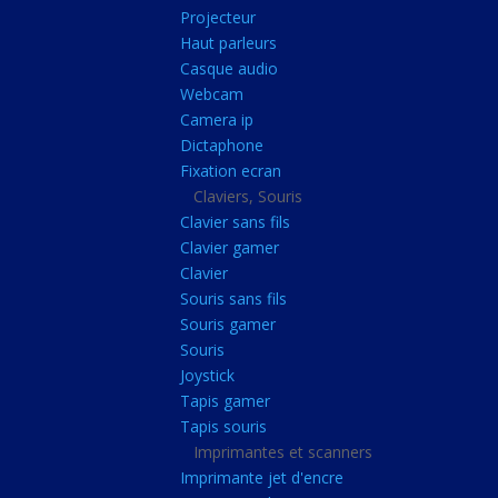
Radiateur cpu
Projecteur
Haut parleurs
Radiateur vga
Casque audio
Ventilateur
Webcam
Camera ip
L'alimentation
Dictaphone
Onduleur
Fixation ecran
Alimentation
Claviers, Souris
Clavier sans fils
Lecteur
Clavier gamer
Acquisition
Clavier
Souris sans fils
Usb
Souris gamer
Controleur
Souris
Ecrans, Audio et C
Joystick
Tapis gamer
Ecran lcd
Tapis souris
Projecteur
Imprimantes et scanners
Haut parleurs
Imprimante jet d'encre