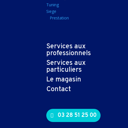
Tapis souris
Tuning
Siege
Imprimantes et sca
Prestation
Imprimante jet d'encr
Imprimante laser
Multifonction
Services aux
Multifonction laser
professionnels
Scanner
Services aux
Connectiques et ad
particuliers
Cable audio
Le magasin
Nappe
Contact
Adaptateur
Cable
Cable video
03 28 51 25 00
Consommables