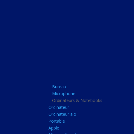
Bureau
Microphone
Ordinateurs & Note
Ordinateur
Ordinateur aio
Portable
Apple
Bureau
Microsoft surface
Microphone
Barbone
Ordinateurs & Notebooks
Ordinateur
Tablette pc
Ordinateur aio
Adaptateur secteur
Portable
Apple
Sacoche