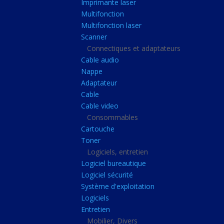
Imprimante laser
Casque audio
Multifonction
Webcam
Multifonction laser
Scanner
Camera ip
Connectiques et adaptateurs
Dictaphone
Cable audio
Fixation ecran
Nappe
Adaptateur
Claviers, Souris
Cable
Clavier sans fils
Cable video
Consommables
Clavier gamer
Cartouche
Clavier
Toner
Souris sans fils
Logiciels, entretien
Logiciel bureautique
Souris gamer
Logiciel sécurité
Souris
Système d'exploitation
Logiciels
Joystick
Entretien
Tapis gamer
Mobilier, Divers