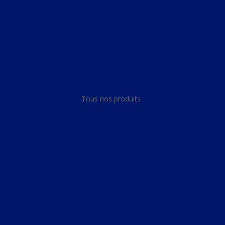
Panneau de gestion des cookies
Tous nos produits
Tous nos produits