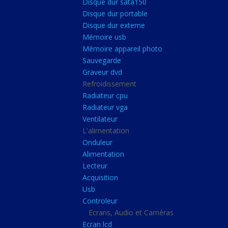
Disque dur sata150
Mémoire ddr4
Disque dur portable
Mémoire ddr3
Disque dur externe
Mémoire usb
Mémoire ddr2
Mémoire appareil photo
Mémoire sodimm
Sauvegarde
Stockage
Graveur dvd
Refroidissement
Disque dur ssd
Radiateur cpu
Disque dur sata150
Radiateur vga
Ventilateur
Disque dur portable
L'alimentation
Disque dur externe
Onduleur
Mémoire usb
Alimentation
Lecteur
Mémoire appareil pho
Acquisition
Sauvegarde
Usb
Controleur
Graveur dvd
Ecrans, Audio et Caméras
Refroidissement
Ecran lcd