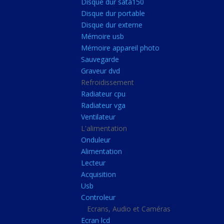
Disque dur sata150
Mémoire ddr4
Disque dur portable
Mémoire ddr3
Disque dur externe
Mémoire usb
Mémoire ddr2
Mémoire appareil photo
Mémoire sodimm
Sauvegarde
Stockage
Graveur dvd
Refroidissement
Disque dur ssd
Radiateur cpu
Disque dur sata150
Radiateur vga
Ventilateur
Disque dur portable
L'alimentation
Disque dur externe
Onduleur
Mémoire usb
Alimentation
Lecteur
Mémoire appareil pho
Acquisition
Sauvegarde
Usb
Controleur
Graveur dvd
Ecrans, Audio et Caméras
Refroidissement
Ecran lcd