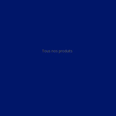
Panneau de gestion des cookies
Tous nos produits
Tous nos produits