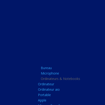
Bureau
Microphone
Ordinateurs & Note
Ordinateur
Ordinateur aio
Portable
Apple
Bureau
Microsoft surface
Microphone
Barbone
Ordinateurs & Notebooks
Ordinateur
Tablette pc
Ordinateur aio
Adaptateur secteur
Portable
Apple
Sacoche