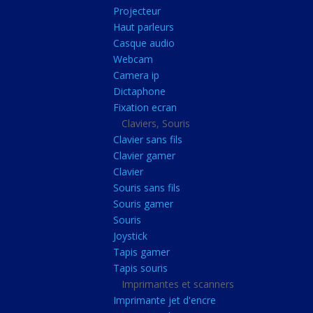
Radiateur cpu
Projecteur
Haut parleurs
Radiateur vga
Casque audio
Ventilateur
Webcam
Camera ip
L'alimentation
Dictaphone
Onduleur
Fixation ecran
Alimentation
Claviers, Souris
Clavier sans fils
Lecteur
Clavier gamer
Acquisition
Clavier
Souris sans fils
Usb
Souris gamer
Controleur
Souris
Ecrans, Audio et C
Joystick
Tapis gamer
Ecran lcd
Tapis souris
Projecteur
Imprimantes et scanners
Haut parleurs
Imprimante jet d'encre