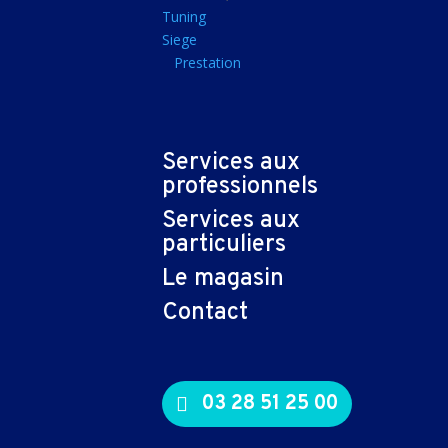
Tapis souris
Tuning
Siege
Imprimantes et sca
Prestation
Imprimante jet d'encr
Imprimante laser
Multifonction
Services aux
Multifonction laser
professionnels
Scanner
Services aux
Connectiques et ad
particuliers
Cable audio
Le magasin
Nappe
Contact
Adaptateur
Cable
Cable video
03 28 51 25 00
Consommables