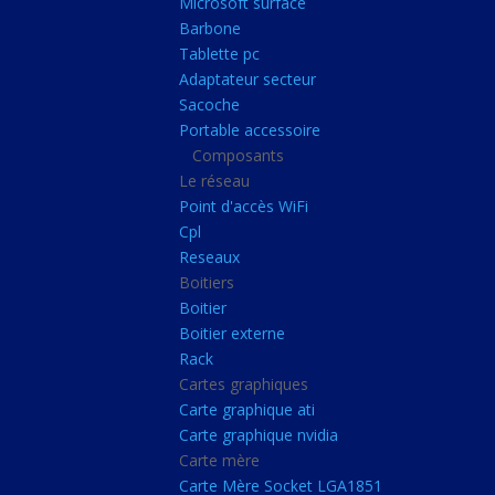
Microsoft surface
Portable accessoire
Barbone
Composants
Tablette pc
Adaptateur secteur
Le réseau
Sacoche
Point d'accès WiFi
Portable accessoire
Composants
Cpl
Le réseau
Reseaux
Point d'accès WiFi
Boitiers
Cpl
Reseaux
Boitier
Boitiers
Boitier externe
Boitier
Rack
Boitier externe
Rack
Cartes graphiques
Cartes graphiques
Carte graphique ati
Carte graphique ati
Carte graphique nvidia
Carte graphique nvidi
Carte mère
Carte mère
Carte Mère Socket LGA1851