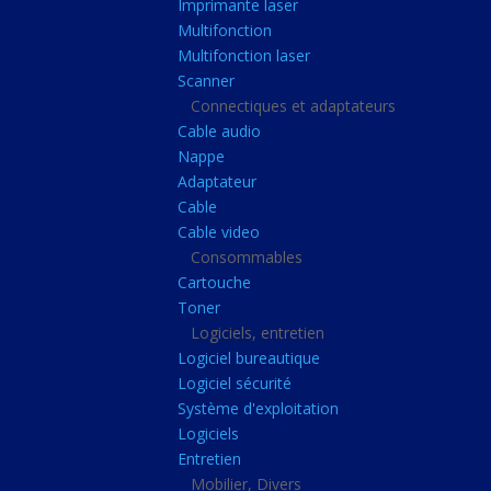
Imprimante laser
Casque audio
Multifonction
Webcam
Multifonction laser
Scanner
Camera ip
Connectiques et adaptateurs
Dictaphone
Cable audio
Fixation ecran
Nappe
Adaptateur
Claviers, Souris
Cable
Clavier sans fils
Cable video
Consommables
Clavier gamer
Cartouche
Clavier
Toner
Souris sans fils
Logiciels, entretien
Logiciel bureautique
Souris gamer
Logiciel sécurité
Souris
Système d'exploitation
Logiciels
Joystick
Entretien
Tapis gamer
Mobilier, Divers