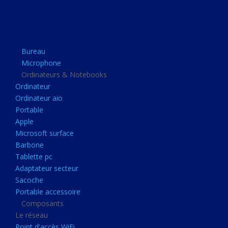
Apple
Microsoft surface
Barbone
Bureau
Tablette pc
Microphone
Adaptateur secteur
Ordinateurs & Notebooks
Ordinateur
Sacoche
Ordinateur aio
Portable accessoire
Portable
Composants
Apple
Microsoft surface
Le réseau
Barbone
Point d'accès WiFi
Tablette pc
Adaptateur secteur
Cpl
Sacoche
Reseaux
Portable accessoire
Boitiers
Composants
Le réseau
Boitier
Point d'accès WiFi