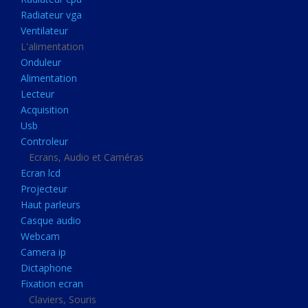
Disque dur portable
Radiateur vga
Disque dur externe
Ventilateur
L'alimentation
Mémoire usb
Onduleur
Mémoire appareil photo
Alimentation
Lecteur
Sauvegarde
Acquisition
Graveur dvd
Usb
Refroidissement
Controleur
Ecrans, Audio et Caméras
Radiateur cpu
Ecran lcd
Radiateur vga
Projecteur
Haut parleurs
Ventilateur
Casque audio
L'alimentation
Webcam
Onduleur
Camera ip
Dictaphone
Alimentation
Fixation ecran
Lecteur
Claviers, Souris