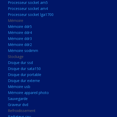
Processeur socket am5
Processeurs
Processeur socket am4
Processeur Socket LGA1851
Processeur socket lga1700
Processeur socket am5
Mémoire
Mémoire ddr5
Processeur socket am4
Mémoire ddr4
Processeur socket lga1700
Mémoire ddr3
Mémoire ddr2
Mémoire
Mémoire sodimm
Mémoire ddr5
Stockage
Mémoire ddr4
Disque dur ssd
Disque dur sata150
Mémoire ddr3
Disque dur portable
Mémoire ddr2
Disque dur externe
Mémoire sodimm
Mémoire usb
Mémoire appareil photo
Stockage
Sauvegarde
Disque dur ssd
Graveur dvd
Refroidissement
Disque dur sata150
Radiateur cpu