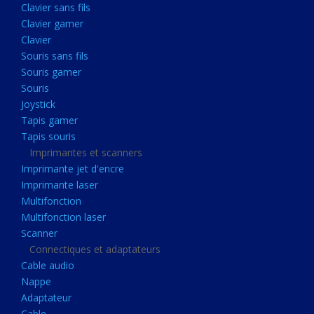
Clavier sans fils
Acquisition
Clavier gamer
Usb
Clavier
Controleur
Souris sans fils
Souris gamer
Ecrans, Audio et Caméras
Souris
Ecran lcd
Joystick
Projecteur
Tapis gamer
Tapis souris
Haut parleurs
Imprimantes et scanners
Casque audio
Imprimante jet d'encre
Imprimante laser
Webcam
Multifonction
Camera ip
Multifonction laser
Dictaphone
Scanner
Connectiques et adaptateurs
Fixation ecran
Cable audio
Claviers, Souris
Nappe
Adaptateur
Clavier sans fils
Cable