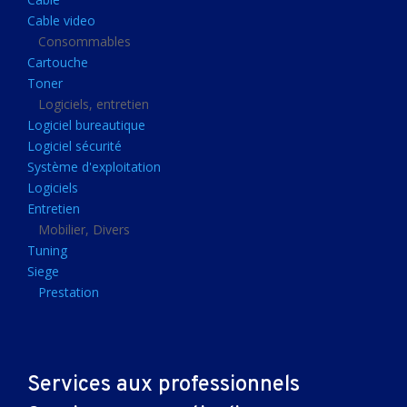
Clavier gamer
Cable video
Clavier
Consommables
Cartouche
Souris sans fils
Toner
Souris gamer
Logiciels, entretien
Logiciel bureautique
Souris
Logiciel sécurité
Joystick
Système d'exploitation
Tapis gamer
Logiciels
Entretien
Tapis souris
Mobilier, Divers
Imprimantes et scanners
Tuning
Siege
Imprimante jet d'encre
Prestation
Imprimante laser
Multifonction
Multifonction laser
Services aux professionnels
Scanner