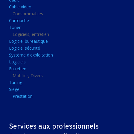
Clavier gamer
Cable video
Clavier
Consommables
Cartouche
Souris sans fils
Toner
Souris gamer
Logiciels, entretien
Logiciel bureautique
Souris
Logiciel sécurité
Joystick
Système d'exploitation
Tapis gamer
Logiciels
Entretien
Tapis souris
Mobilier, Divers
Imprimantes et scanners
Tuning
Siege
Imprimante jet d'encre
Prestation
Imprimante laser
Multifonction
Multifonction laser
Services aux professionnels
Scanner