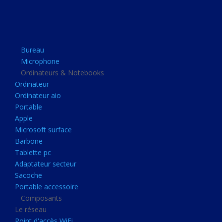
Apple
Microsoft surface
Barbone
Bureau
Tablette pc
Microphone
Adaptateur secteur
Ordinateurs & Notebooks
Ordinateur
Sacoche
Ordinateur aio
Portable accessoire
Portable
Composants
Apple
Microsoft surface
Le réseau
Barbone
Point d'accès WiFi
Tablette pc
Adaptateur secteur
Cpl
Sacoche
Reseaux
Portable accessoire
Boitiers
Composants
Le réseau
Boitier
Point d'accès WiFi