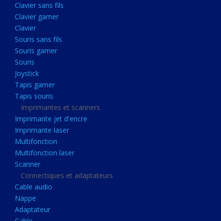
Clavier sans fils
Acquisition
Clavier gamer
Usb
Clavier
Controleur
Souris sans fils
Souris gamer
Ecrans, Audio et Caméras
Souris
Ecran lcd
Joystick
Projecteur
Tapis gamer
Tapis souris
Haut parleurs
Imprimantes et scanners
Casque audio
Imprimante jet d'encre
Imprimante laser
Webcam
Multifonction
Camera ip
Multifonction laser
Dictaphone
Scanner
Connectiques et adaptateurs
Fixation ecran
Cable audio
Claviers, Souris
Nappe
Adaptateur
Clavier sans fils
Cable