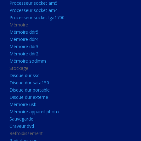
Processeur socket am5
Processeurs
Processeur socket am4
Processeur Socket LGA1851
Processeur socket lga1700
Processeur socket am5
Mémoire
Mémoire ddr5
Processeur socket am4
Mémoire ddr4
Processeur socket lga1700
Mémoire ddr3
Mémoire ddr2
Mémoire
Mémoire sodimm
Mémoire ddr5
Stockage
Mémoire ddr4
Disque dur ssd
Disque dur sata150
Mémoire ddr3
Disque dur portable
Mémoire ddr2
Disque dur externe
Mémoire sodimm
Mémoire usb
Mémoire appareil photo
Stockage
Sauvegarde
Disque dur ssd
Graveur dvd
Refroidissement
Disque dur sata150
Radiateur cpu