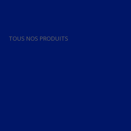
Panneau de gestion des cookies
TOUS NOS PRODUITS
TOUS NOS PRODUITS
Bureau
Microphone
Ordinateurs & Notebooks
Ordinateur
Ordinateur aio
Portable