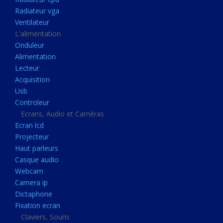
Disque dur portable
Radiateur vga
Disque dur externe
Ventilateur
L'alimentation
Mémoire usb
Onduleur
Mémoire appareil photo
Alimentation
Lecteur
Sauvegarde
Acquisition
Graveur dvd
Usb
Refroidissement
Controleur
Ecrans, Audio et Caméras
Radiateur cpu
Ecran lcd
Radiateur vga
Projecteur
Haut parleurs
Ventilateur
Casque audio
L'alimentation
Webcam
Onduleur
Camera ip
Dictaphone
Alimentation
Fixation ecran
Lecteur
Claviers, Souris