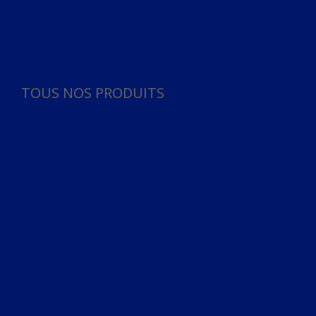
Panneau de gestion des cookies
TOUS NOS PRODUITS
TOUS NOS PRODUITS
Bureau
Microphone
Ordinateurs & Notebooks
Ordinateur
Ordinateur aio
Portable