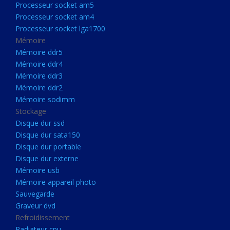
Processeur socket am5
Processeurs
Processeur socket am4
Processeur Socket LGA1851
Processeur socket lga1700
Processeur socket am5
Mémoire
Mémoire ddr5
Processeur socket am4
Mémoire ddr4
Processeur socket lga1700
Mémoire ddr3
Mémoire ddr2
Mémoire
Mémoire sodimm
Mémoire ddr5
Stockage
Mémoire ddr4
Disque dur ssd
Disque dur sata150
Mémoire ddr3
Disque dur portable
Mémoire ddr2
Disque dur externe
Mémoire sodimm
Mémoire usb
Mémoire appareil photo
Stockage
Sauvegarde
Disque dur ssd
Graveur dvd
Refroidissement
Disque dur sata150
Radiateur cpu