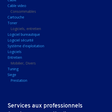
Clavier gamer
Cable video
Clavier
Consommables
Cartouche
Souris sans fils
Toner
Souris gamer
Logiciels, entretien
Logiciel bureautique
Souris
Logiciel sécurité
Joystick
Système d'exploitation
Tapis gamer
Logiciels
Entretien
Tapis souris
Mobilier, Divers
Imprimantes et scanners
Tuning
Siege
Imprimante jet d'encre
Prestation
Imprimante laser
Multifonction
Multifonction laser
Services aux professionnels
Scanner