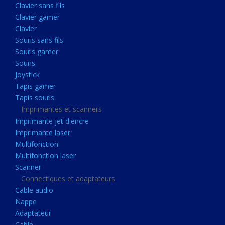
Clavier sans fils
Acquisition
Clavier gamer
Usb
Clavier
Controleur
Souris sans fils
Souris gamer
Ecrans, Audio et Caméras
Souris
Ecran lcd
Joystick
Projecteur
Tapis gamer
Tapis souris
Haut parleurs
Imprimantes et scanners
Casque audio
Imprimante jet d'encre
Imprimante laser
Webcam
Multifonction
Camera ip
Multifonction laser
Dictaphone
Scanner
Connectiques et adaptateurs
Fixation ecran
Cable audio
Claviers, Souris
Nappe
Adaptateur
Clavier sans fils
Cable