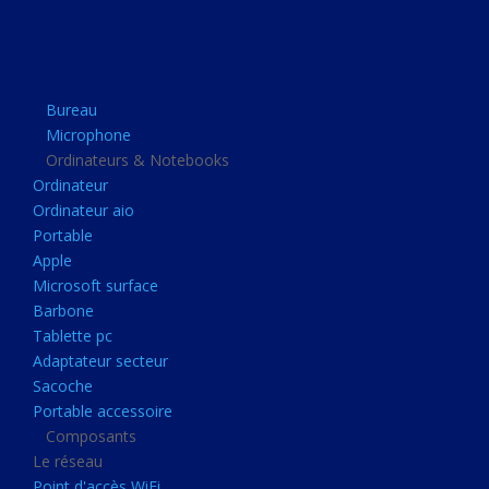
Apple
Microsoft surface
Barbone
Bureau
Tablette pc
Microphone
Adaptateur secteur
Ordinateurs & Notebooks
Ordinateur
Sacoche
Ordinateur aio
Portable accessoire
Portable
Composants
Apple
Microsoft surface
Le réseau
Barbone
Point d'accès WiFi
Tablette pc
Adaptateur secteur
Cpl
Sacoche
Reseaux
Portable accessoire
Boitiers
Composants
Le réseau
Boitier
Point d'accès WiFi