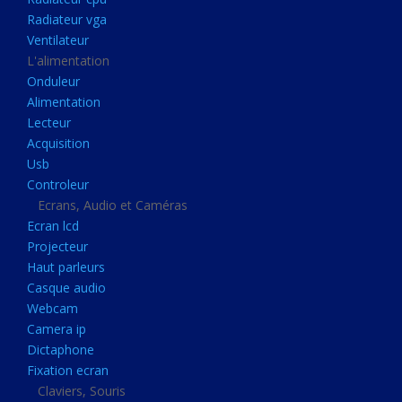
Disque dur portable
Radiateur vga
Disque dur externe
Ventilateur
L'alimentation
Mémoire usb
Onduleur
Mémoire appareil photo
Alimentation
Lecteur
Sauvegarde
Acquisition
Graveur dvd
Usb
Refroidissement
Controleur
Ecrans, Audio et Caméras
Radiateur cpu
Ecran lcd
Radiateur vga
Projecteur
Haut parleurs
Ventilateur
Casque audio
L'alimentation
Webcam
Onduleur
Camera ip
Dictaphone
Alimentation
Fixation ecran
Lecteur
Claviers, Souris