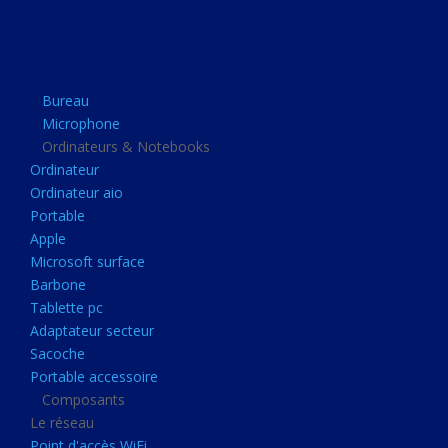
Apple
Microsoft surface
Barbone
Bureau
Tablette pc
Microphone
Adaptateur secteur
Ordinateurs & Notebooks
Ordinateur
Sacoche
Ordinateur aio
Portable accessoire
Portable
Composants
Apple
Microsoft surface
Le réseau
Barbone
Point d'accès WiFi
Tablette pc
Adaptateur secteur
Cpl
Sacoche
Reseaux
Portable accessoire
Boitiers
Composants
Le réseau
Boitier
Point d'accès WiFi