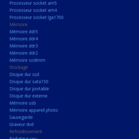
Processeur socket am5
Processeurs
Processeur socket am4
Processeur Socket LGA1851
Processeur socket lga1700
Processeur socket am5
Mémoire
Mémoire ddr5
Processeur socket am4
Mémoire ddr4
Processeur socket lga1700
Mémoire ddr3
Mémoire ddr2
Mémoire
Mémoire sodimm
Mémoire ddr5
Stockage
Mémoire ddr4
Disque dur ssd
Disque dur sata150
Mémoire ddr3
Disque dur portable
Mémoire ddr2
Disque dur externe
Mémoire sodimm
Mémoire usb
Mémoire appareil photo
Stockage
Sauvegarde
Disque dur ssd
Graveur dvd
Refroidissement
Disque dur sata150
Radiateur cpu