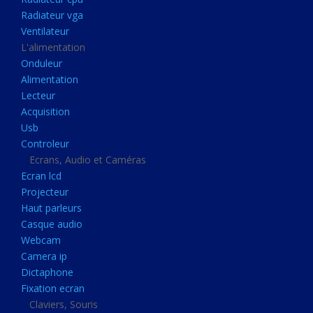
Disque dur portable
Radiateur vga
Disque dur externe
Ventilateur
L'alimentation
Mémoire usb
Onduleur
Mémoire appareil photo
Alimentation
Lecteur
Sauvegarde
Acquisition
Graveur dvd
Usb
Refroidissement
Controleur
Ecrans, Audio et Caméras
Radiateur cpu
Ecran lcd
Radiateur vga
Projecteur
Haut parleurs
Ventilateur
Casque audio
L'alimentation
Webcam
Onduleur
Camera ip
Dictaphone
Alimentation
Fixation ecran
Lecteur
Claviers, Souris