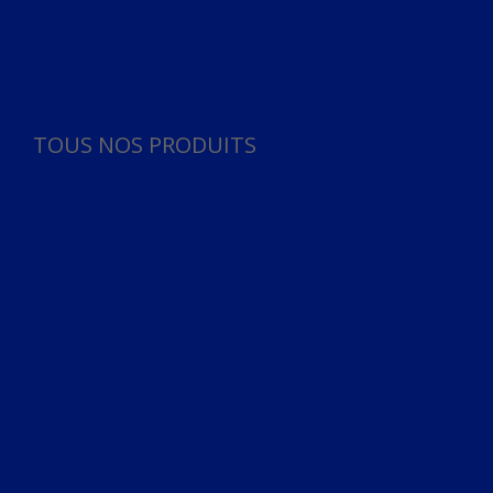
Panneau de gestion des cookies
TOUS NOS PRODUITS
TOUS NOS PRODUITS
Bureau
Microphone
Ordinateurs & Notebooks
Ordinateur
Ordinateur aio
Portable