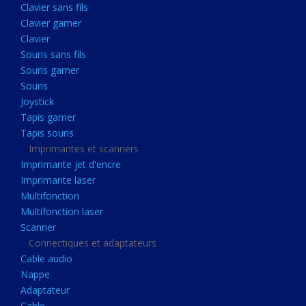
Clavier sans fils
Acquisition
Clavier gamer
Usb
Clavier
Controleur
Souris sans fils
Souris gamer
Ecrans, Audio et Caméras
Souris
Ecran lcd
Joystick
Projecteur
Tapis gamer
Tapis souris
Haut parleurs
Imprimantes et scanners
Casque audio
Imprimante jet d'encre
Imprimante laser
Webcam
Multifonction
Camera ip
Multifonction laser
Dictaphone
Scanner
Connectiques et adaptateurs
Fixation ecran
Cable audio
Claviers, Souris
Nappe
Adaptateur
Clavier sans fils
Cable