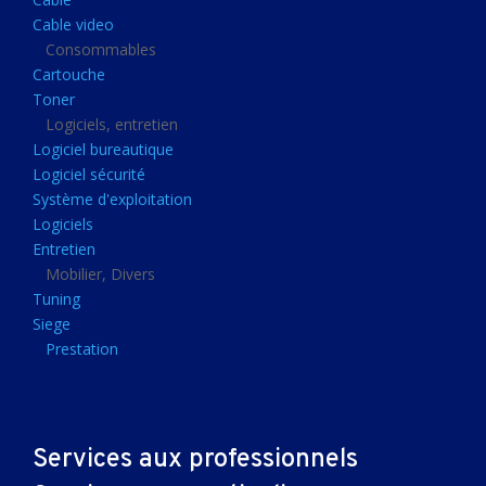
Clavier gamer
Cable video
Clavier
Consommables
Cartouche
Souris sans fils
Toner
Souris gamer
Logiciels, entretien
Logiciel bureautique
Souris
Logiciel sécurité
Joystick
Système d'exploitation
Tapis gamer
Logiciels
Entretien
Tapis souris
Mobilier, Divers
Imprimantes et scanners
Tuning
Siege
Imprimante jet d'encre
Prestation
Imprimante laser
Multifonction
Multifonction laser
Services aux professionnels
Scanner