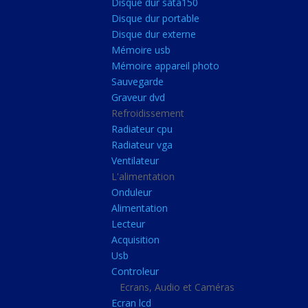
Disque dur sata150
Mémoire ddr4
Disque dur portable
Mémoire ddr3
Disque dur externe
Mémoire usb
Mémoire ddr2
Mémoire appareil photo
Mémoire sodimm
Sauvegarde
Stockage
Graveur dvd
Refroidissement
Disque dur ssd
Radiateur cpu
Disque dur sata150
Radiateur vga
Ventilateur
Disque dur portable
L'alimentation
Disque dur externe
Onduleur
Mémoire usb
Alimentation
Lecteur
Mémoire appareil pho
Acquisition
Sauvegarde
Usb
Controleur
Graveur dvd
Ecrans, Audio et Caméras
Refroidissement
Ecran lcd