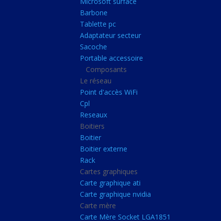
Microsoft surface
Portable accessoire
Barbone
Composants
Tablette pc
Adaptateur secteur
Le réseau
Sacoche
Point d'accès WiFi
Portable accessoire
Composants
Cpl
Le réseau
Reseaux
Point d'accès WiFi
Boitiers
Cpl
Reseaux
Boitier
Boitiers
Boitier externe
Boitier
Rack
Boitier externe
Rack
Cartes graphiques
Cartes graphiques
Carte graphique ati
Carte graphique ati
Carte graphique nvidia
Carte graphique nvidi
Carte mère
Carte mère
Carte Mère Socket LGA1851