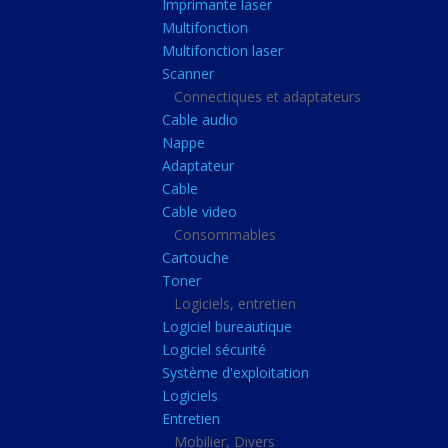
Imprimante laser
Casque audio
Multifonction
Webcam
Multifonction laser
Scanner
Camera ip
Connectiques et adaptateurs
Dictaphone
Cable audio
Fixation ecran
Nappe
Adaptateur
Claviers, Souris
Cable
Clavier sans fils
Cable video
Consommables
Clavier gamer
Cartouche
Clavier
Toner
Souris sans fils
Logiciels, entretien
Logiciel bureautique
Souris gamer
Logiciel sécurité
Souris
Système d'exploitation
Logiciels
Joystick
Entretien
Tapis gamer
Mobilier, Divers