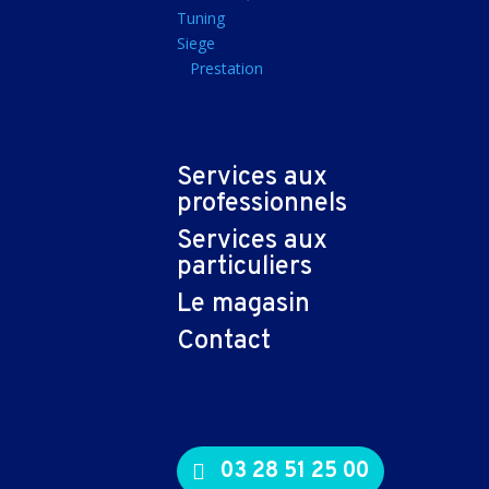
Tapis souris
Tuning
Siege
Imprimantes et sca
Prestation
Imprimante jet d'encr
Imprimante laser
Multifonction
Services aux
Multifonction laser
professionnels
Scanner
Services aux
Connectiques et ad
particuliers
Cable audio
Le magasin
Nappe
Contact
Adaptateur
Cable
Cable video
03 28 51 25 00
Consommables