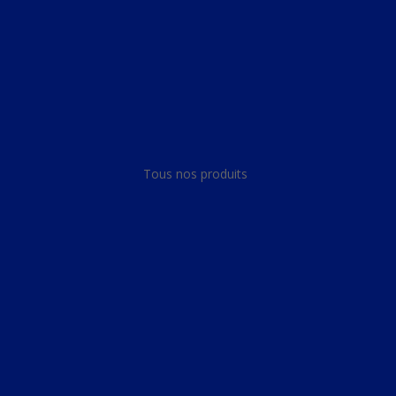
Panneau de gestion des cookies
Tous nos produits
Tous nos produits