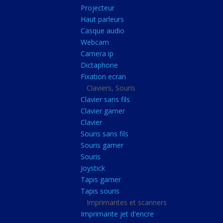
Radiateur cpu
Projecteur
Haut parleurs
Radiateur vga
Casque audio
Ventilateur
Webcam
Camera ip
L'alimentation
Dictaphone
Onduleur
Fixation ecran
Alimentation
Claviers, Souris
Clavier sans fils
Lecteur
Clavier gamer
Acquisition
Clavier
Souris sans fils
Usb
Souris gamer
Controleur
Souris
Ecrans, Audio et C
Joystick
Tapis gamer
Ecran lcd
Tapis souris
Projecteur
Imprimantes et scanners
Haut parleurs
Imprimante jet d'encre