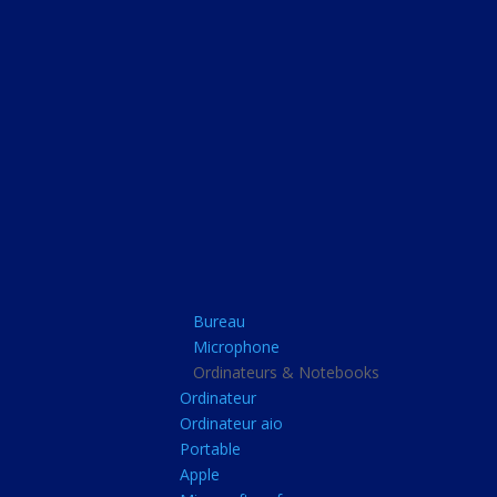
Bureau
Microphone
Ordinateurs & Note
Ordinateur
Ordinateur aio
Portable
Apple
Bureau
Microsoft surface
Microphone
Barbone
Ordinateurs & Notebooks
Ordinateur
Tablette pc
Ordinateur aio
Adaptateur secteur
Portable
Apple
Sacoche