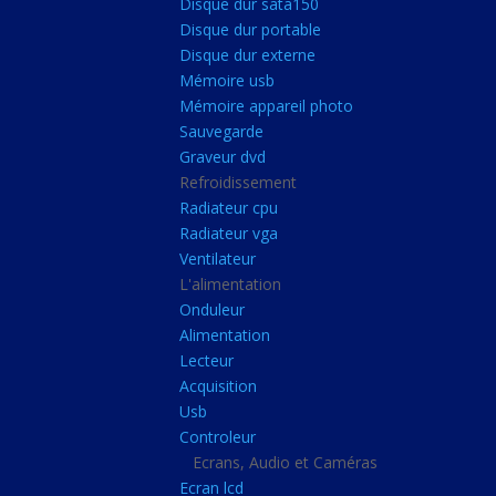
Disque dur sata150
Mémoire ddr4
Disque dur portable
Mémoire ddr3
Disque dur externe
Mémoire usb
Mémoire ddr2
Mémoire appareil photo
Mémoire sodimm
Sauvegarde
Stockage
Graveur dvd
Refroidissement
Disque dur ssd
Radiateur cpu
Disque dur sata150
Radiateur vga
Ventilateur
Disque dur portable
L'alimentation
Disque dur externe
Onduleur
Mémoire usb
Alimentation
Lecteur
Mémoire appareil pho
Acquisition
Sauvegarde
Usb
Controleur
Graveur dvd
Ecrans, Audio et Caméras
Refroidissement
Ecran lcd