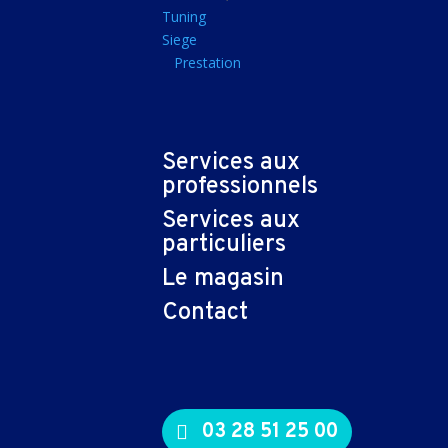
Tapis souris
Tuning
Siege
Imprimantes et sca
Prestation
Imprimante jet d'encr
Imprimante laser
Multifonction
Services aux
Multifonction laser
professionnels
Scanner
Services aux
Connectiques et ad
particuliers
Cable audio
Le magasin
Nappe
Contact
Adaptateur
Cable
Cable video
03 28 51 25 00
Consommables