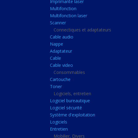
Imprimante laser
Casque audio
Multifonction
Webcam
Multifonction laser
Scanner
Camera ip
Connectiques et adaptateurs
Dictaphone
Cable audio
Fixation ecran
Nappe
Adaptateur
Claviers, Souris
Cable
Clavier sans fils
Cable video
Consommables
Clavier gamer
Cartouche
Clavier
Toner
Souris sans fils
Logiciels, entretien
Logiciel bureautique
Souris gamer
Logiciel sécurité
Souris
Système d'exploitation
Logiciels
Joystick
Entretien
Tapis gamer
Mobilier, Divers