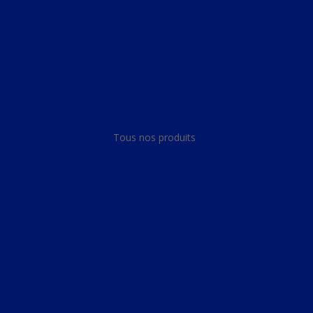
Panneau de gestion des cookies
Tous nos produits
Tous nos produits