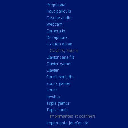
Radiateur cpu
Projecteur
Haut parleurs
Radiateur vga
Casque audio
Ventilateur
Webcam
Camera ip
L'alimentation
Dictaphone
Onduleur
Fixation ecran
Alimentation
Claviers, Souris
Clavier sans fils
Lecteur
Clavier gamer
Acquisition
Clavier
Souris sans fils
Usb
Souris gamer
Controleur
Souris
Ecrans, Audio et C
Joystick
Tapis gamer
Ecran lcd
Tapis souris
Projecteur
Imprimantes et scanners
Haut parleurs
Imprimante jet d'encre