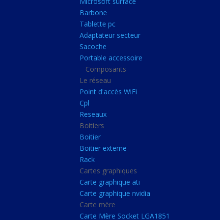
Microsoft surface
Portable accessoire
Barbone
Composants
Tablette pc
Adaptateur secteur
Le réseau
Sacoche
Point d'accès WiFi
Portable accessoire
Composants
Cpl
Le réseau
Reseaux
Point d'accès WiFi
Boitiers
Cpl
Reseaux
Boitier
Boitiers
Boitier externe
Boitier
Rack
Boitier externe
Rack
Cartes graphiques
Cartes graphiques
Carte graphique ati
Carte graphique ati
Carte graphique nvidia
Carte graphique nvidi
Carte mère
Carte mère
Carte Mère Socket LGA1851