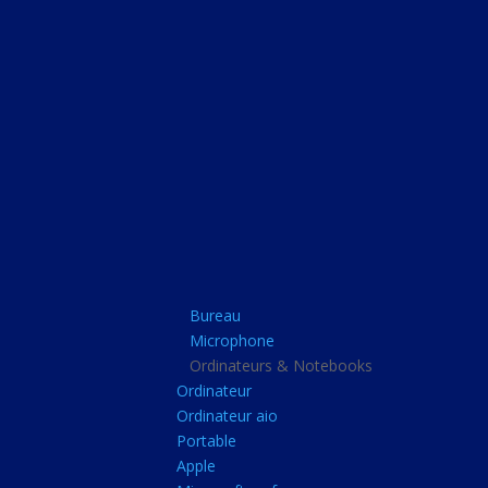
Bureau
Microphone
Ordinateurs & Note
Ordinateur
Ordinateur aio
Portable
Apple
Bureau
Microsoft surface
Microphone
Barbone
Ordinateurs & Notebooks
Ordinateur
Tablette pc
Ordinateur aio
Adaptateur secteur
Portable
Apple
Sacoche