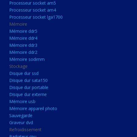
Processeur socket am5
Processeurs
Processeur socket am4
Processeur Socket LGA1851
Processeur socket lga1700
Processeur socket am5
Mémoire
Mémoire ddr5
Processeur socket am4
Mémoire ddr4
Processeur socket lga1700
Mémoire ddr3
Mémoire ddr2
Mémoire
Mémoire sodimm
Mémoire ddr5
Stockage
Mémoire ddr4
Disque dur ssd
Disque dur sata150
Mémoire ddr3
Disque dur portable
Mémoire ddr2
Disque dur externe
Mémoire sodimm
Mémoire usb
Mémoire appareil photo
Stockage
Sauvegarde
Disque dur ssd
Graveur dvd
Refroidissement
Disque dur sata150
Radiateur cpu