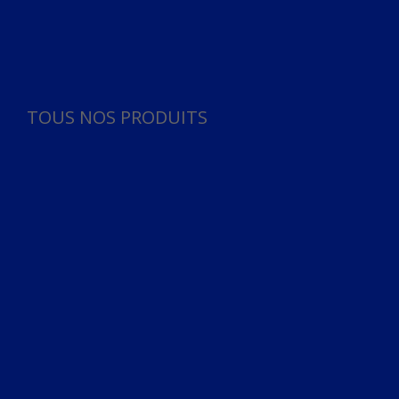
Panneau de gestion des cookies
TOUS NOS PRODUITS
TOUS NOS PRODUITS
Bureau
Microphone
Ordinateurs & Notebooks
Ordinateur
Ordinateur aio
Portable