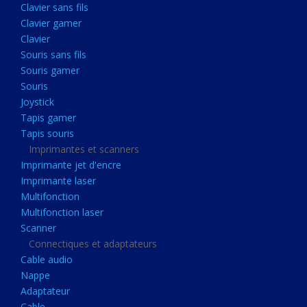
Clavier sans fils
Acquisition
Clavier gamer
Usb
Clavier
Controleur
Souris sans fils
Souris gamer
Ecrans, Audio et Caméras
Souris
Ecran lcd
Joystick
Projecteur
Tapis gamer
Tapis souris
Haut parleurs
Imprimantes et scanners
Casque audio
Imprimante jet d'encre
Imprimante laser
Webcam
Multifonction
Camera ip
Multifonction laser
Dictaphone
Scanner
Connectiques et adaptateurs
Fixation ecran
Cable audio
Claviers, Souris
Nappe
Adaptateur
Clavier sans fils
Cable