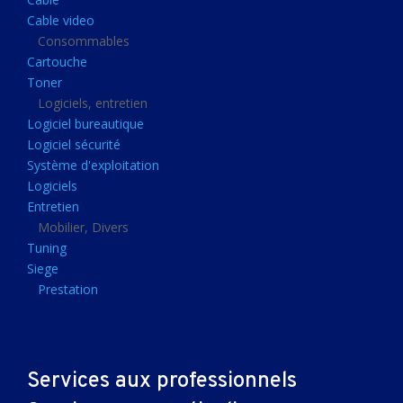
Clavier gamer
Cable video
Clavier
Consommables
Cartouche
Souris sans fils
Toner
Souris gamer
Logiciels, entretien
Logiciel bureautique
Souris
Logiciel sécurité
Joystick
Système d'exploitation
Tapis gamer
Logiciels
Entretien
Tapis souris
Mobilier, Divers
Imprimantes et scanners
Tuning
Siege
Imprimante jet d'encre
Prestation
Imprimante laser
Multifonction
Multifonction laser
Services aux professionnels
Scanner