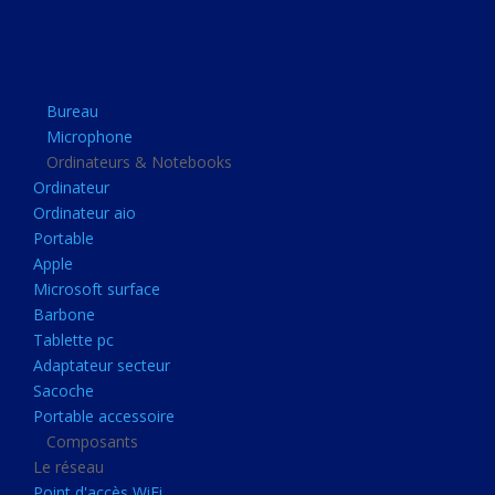
Apple
Microsoft surface
Barbone
Bureau
Tablette pc
Microphone
Adaptateur secteur
Ordinateurs & Notebooks
Ordinateur
Sacoche
Ordinateur aio
Portable accessoire
Portable
Composants
Apple
Microsoft surface
Le réseau
Barbone
Point d'accès WiFi
Tablette pc
Adaptateur secteur
Cpl
Sacoche
Reseaux
Portable accessoire
Boitiers
Composants
Le réseau
Boitier
Point d'accès WiFi