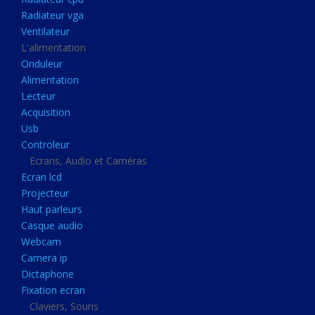
Disque dur portable
Radiateur vga
Disque dur externe
Ventilateur
L'alimentation
Mémoire usb
Onduleur
Mémoire appareil photo
Alimentation
Lecteur
Sauvegarde
Acquisition
Graveur dvd
Usb
Refroidissement
Controleur
Ecrans, Audio et Caméras
Radiateur cpu
Ecran lcd
Radiateur vga
Projecteur
Haut parleurs
Ventilateur
Casque audio
L'alimentation
Webcam
Onduleur
Camera ip
Dictaphone
Alimentation
Fixation ecran
Lecteur
Claviers, Souris