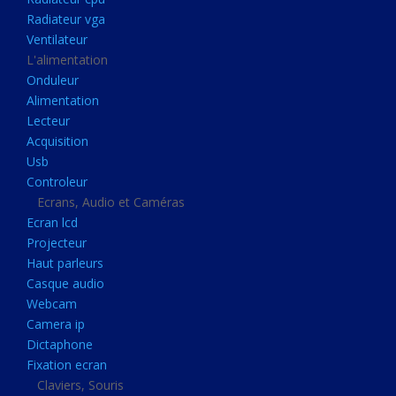
Disque dur portable
Radiateur vga
Disque dur externe
Ventilateur
L'alimentation
Mémoire usb
Onduleur
Mémoire appareil photo
Alimentation
Lecteur
Sauvegarde
Acquisition
Graveur dvd
Usb
Refroidissement
Controleur
Ecrans, Audio et Caméras
Radiateur cpu
Ecran lcd
Radiateur vga
Projecteur
Haut parleurs
Ventilateur
Casque audio
L'alimentation
Webcam
Onduleur
Camera ip
Dictaphone
Alimentation
Fixation ecran
Lecteur
Claviers, Souris