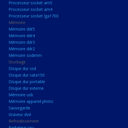
Processeur socket am5
Processeurs
Processeur socket am4
Processeur Socket LGA1851
Processeur socket lga1700
Processeur socket am5
Mémoire
Mémoire ddr5
Processeur socket am4
Mémoire ddr4
Processeur socket lga1700
Mémoire ddr3
Mémoire ddr2
Mémoire
Mémoire sodimm
Mémoire ddr5
Stockage
Mémoire ddr4
Disque dur ssd
Disque dur sata150
Mémoire ddr3
Disque dur portable
Mémoire ddr2
Disque dur externe
Mémoire sodimm
Mémoire usb
Mémoire appareil photo
Stockage
Sauvegarde
Disque dur ssd
Graveur dvd
Refroidissement
Disque dur sata150
Radiateur cpu