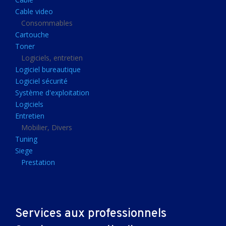
Clavier gamer
Cable video
Clavier
Consommables
Cartouche
Souris sans fils
Toner
Souris gamer
Logiciels, entretien
Logiciel bureautique
Souris
Logiciel sécurité
Joystick
Système d'exploitation
Tapis gamer
Logiciels
Entretien
Tapis souris
Mobilier, Divers
Imprimantes et scanners
Tuning
Siege
Imprimante jet d'encre
Prestation
Imprimante laser
Multifonction
Multifonction laser
Services aux professionnels
Scanner