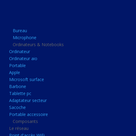
Apple
Microsoft surface
Barbone
Bureau
Tablette pc
Microphone
Adaptateur secteur
Ordinateurs & Notebooks
Ordinateur
Sacoche
Ordinateur aio
Portable accessoire
Portable
Composants
Apple
Microsoft surface
Le réseau
Barbone
Point d'accès WiFi
Tablette pc
Adaptateur secteur
Cpl
Sacoche
Reseaux
Portable accessoire
Boitiers
Composants
Le réseau
Boitier
Point d'accès WiFi