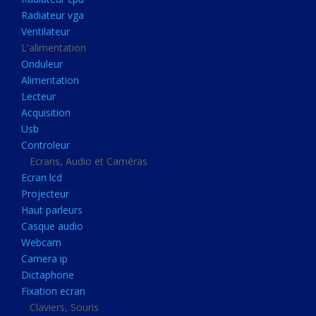
Disque dur portable
Radiateur vga
Disque dur externe
Ventilateur
L'alimentation
Mémoire usb
Onduleur
Mémoire appareil photo
Alimentation
Lecteur
Sauvegarde
Acquisition
Graveur dvd
Usb
Refroidissement
Controleur
Ecrans, Audio et Caméras
Radiateur cpu
Ecran lcd
Radiateur vga
Projecteur
Haut parleurs
Ventilateur
Casque audio
L'alimentation
Webcam
Onduleur
Camera ip
Dictaphone
Alimentation
Fixation ecran
Lecteur
Claviers, Souris