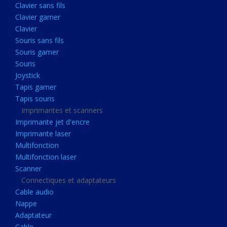
Clavier sans fils
Acquisition
Clavier gamer
Usb
Clavier
Controleur
Souris sans fils
Souris gamer
Ecrans, Audio et Caméras
Souris
Ecran lcd
Joystick
Projecteur
Tapis gamer
Tapis souris
Haut parleurs
Imprimantes et scanners
Casque audio
Imprimante jet d'encre
Imprimante laser
Webcam
Multifonction
Camera ip
Multifonction laser
Dictaphone
Scanner
Connectiques et adaptateurs
Fixation ecran
Cable audio
Claviers, Souris
Nappe
Adaptateur
Clavier sans fils
Cable