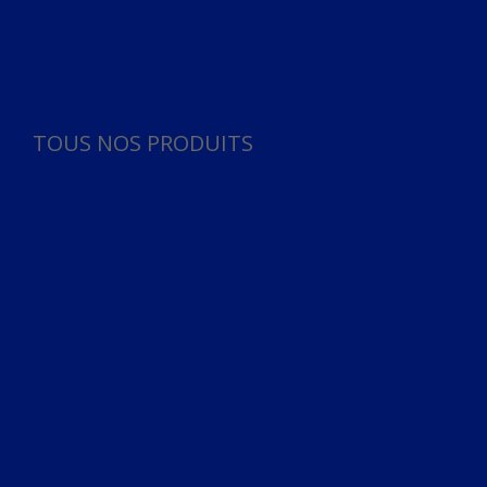
Panneau de gestion des cookies
TOUS NOS PRODUITS
TOUS NOS PRODUITS
Bureau
Microphone
Ordinateurs & Notebooks
Ordinateur
Ordinateur aio
Portable