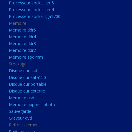
Processeur socket am5
Processeurs
Processeur socket am4
Processeur Socket LGA1851
Processeur socket lga1700
Processeur socket am5
Mémoire
Mémoire ddr5
Processeur socket am4
Mémoire ddr4
Processeur socket lga1700
Mémoire ddr3
Mémoire ddr2
Mémoire
Mémoire sodimm
Mémoire ddr5
Stockage
Mémoire ddr4
Disque dur ssd
Disque dur sata150
Mémoire ddr3
Disque dur portable
Mémoire ddr2
Disque dur externe
Mémoire sodimm
Mémoire usb
Mémoire appareil photo
Stockage
Sauvegarde
Disque dur ssd
Graveur dvd
Refroidissement
Disque dur sata150
Radiateur cpu