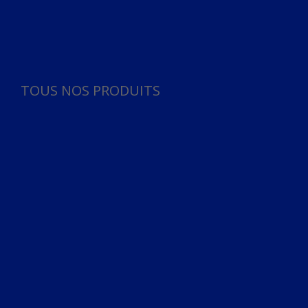
Panneau de gestion des cookies
TOUS NOS PRODUITS
TOUS NOS PRODUITS
Bureau
Microphone
Ordinateurs & Notebooks
Ordinateur
Ordinateur aio
Portable