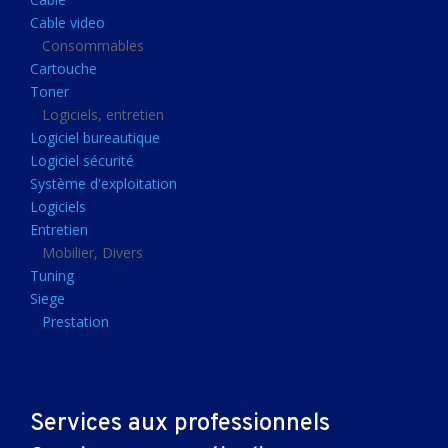
Clavier gamer
Cable video
Clavier
Consommables
Cartouche
Souris sans fils
Toner
Souris gamer
Logiciels, entretien
Logiciel bureautique
Souris
Logiciel sécurité
Joystick
Système d'exploitation
Tapis gamer
Logiciels
Entretien
Tapis souris
Mobilier, Divers
Imprimantes et scanners
Tuning
Siege
Imprimante jet d'encre
Prestation
Imprimante laser
Multifonction
Multifonction laser
Services aux professionnels
Scanner