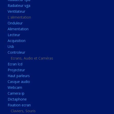
Disque dur portable
Radiateur vga
Disque dur externe
Ventilateur
L'alimentation
Mémoire usb
Onduleur
Mémoire appareil photo
Alimentation
Lecteur
Sauvegarde
Acquisition
Graveur dvd
Usb
Refroidissement
Controleur
Ecrans, Audio et Caméras
Radiateur cpu
Ecran lcd
Radiateur vga
Projecteur
Haut parleurs
Ventilateur
Casque audio
L'alimentation
Webcam
Onduleur
Camera ip
Dictaphone
Alimentation
Fixation ecran
Lecteur
Claviers, Souris