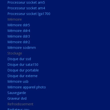
Processeur socket am5
Processeurs
Processeur socket am4
Processeur Socket LGA1851
Processeur socket lga1700
Processeur socket am5
Mémoire
Mémoire ddr5
Processeur socket am4
Mémoire ddr4
Processeur socket lga1700
Mémoire ddr3
Mémoire ddr2
Mémoire
Mémoire sodimm
Mémoire ddr5
Stockage
Mémoire ddr4
Disque dur ssd
Disque dur sata150
Mémoire ddr3
Disque dur portable
Mémoire ddr2
Disque dur externe
Mémoire sodimm
Mémoire usb
Mémoire appareil photo
Stockage
Sauvegarde
Disque dur ssd
Graveur dvd
Refroidissement
Disque dur sata150
Radiateur cpu