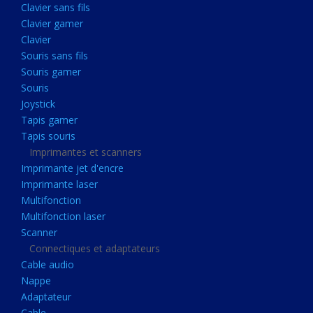
Clavier sans fils
Acquisition
Clavier gamer
Usb
Clavier
Controleur
Souris sans fils
Souris gamer
Ecrans, Audio et Caméras
Souris
Ecran lcd
Joystick
Projecteur
Tapis gamer
Tapis souris
Haut parleurs
Imprimantes et scanners
Casque audio
Imprimante jet d'encre
Imprimante laser
Webcam
Multifonction
Camera ip
Multifonction laser
Dictaphone
Scanner
Connectiques et adaptateurs
Fixation ecran
Cable audio
Claviers, Souris
Nappe
Adaptateur
Clavier sans fils
Cable