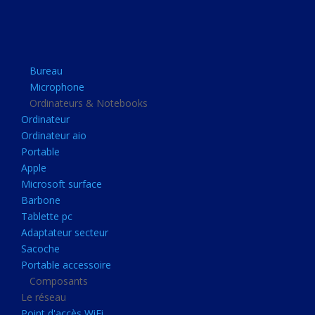
Apple
Microsoft surface
Barbone
Bureau
Tablette pc
Microphone
Adaptateur secteur
Ordinateurs & Notebooks
Ordinateur
Sacoche
Ordinateur aio
Portable accessoire
Portable
Composants
Apple
Microsoft surface
Le réseau
Barbone
Point d'accès WiFi
Tablette pc
Adaptateur secteur
Cpl
Sacoche
Reseaux
Portable accessoire
Boitiers
Composants
Le réseau
Boitier
Point d'accès WiFi