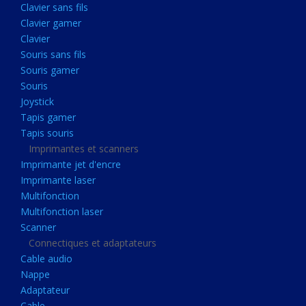
Clavier sans fils
Acquisition
Clavier gamer
Usb
Clavier
Controleur
Souris sans fils
Souris gamer
Ecrans, Audio et Caméras
Souris
Ecran lcd
Joystick
Projecteur
Tapis gamer
Tapis souris
Haut parleurs
Imprimantes et scanners
Casque audio
Imprimante jet d'encre
Imprimante laser
Webcam
Multifonction
Camera ip
Multifonction laser
Dictaphone
Scanner
Connectiques et adaptateurs
Fixation ecran
Cable audio
Claviers, Souris
Nappe
Adaptateur
Clavier sans fils
Cable