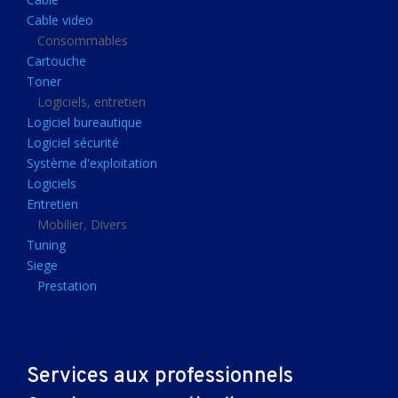
Clavier gamer
Cable video
Clavier
Consommables
Cartouche
Souris sans fils
Toner
Souris gamer
Logiciels, entretien
Logiciel bureautique
Souris
Logiciel sécurité
Joystick
Système d'exploitation
Tapis gamer
Logiciels
Entretien
Tapis souris
Mobilier, Divers
Imprimantes et scanners
Tuning
Siege
Imprimante jet d'encre
Prestation
Imprimante laser
Multifonction
Multifonction laser
Services aux professionnels
Scanner