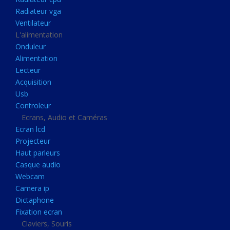
Disque dur portable
Radiateur vga
Disque dur externe
Ventilateur
L'alimentation
Mémoire usb
Onduleur
Mémoire appareil photo
Alimentation
Lecteur
Sauvegarde
Acquisition
Graveur dvd
Usb
Refroidissement
Controleur
Ecrans, Audio et Caméras
Radiateur cpu
Ecran lcd
Radiateur vga
Projecteur
Haut parleurs
Ventilateur
Casque audio
L'alimentation
Webcam
Onduleur
Camera ip
Dictaphone
Alimentation
Fixation ecran
Lecteur
Claviers, Souris