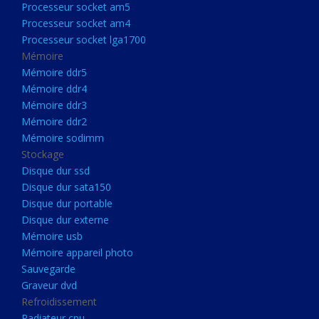
Processeur socket am5
Processeurs
Processeur socket am4
Processeur Socket LGA1851
Processeur socket lga1700
Processeur socket am5
Mémoire
Mémoire ddr5
Processeur socket am4
Mémoire ddr4
Processeur socket lga1700
Mémoire ddr3
Mémoire ddr2
Mémoire
Mémoire sodimm
Mémoire ddr5
Stockage
Mémoire ddr4
Disque dur ssd
Disque dur sata150
Mémoire ddr3
Disque dur portable
Mémoire ddr2
Disque dur externe
Mémoire sodimm
Mémoire usb
Mémoire appareil photo
Stockage
Sauvegarde
Disque dur ssd
Graveur dvd
Refroidissement
Disque dur sata150
Radiateur cpu