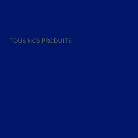
Panneau de gestion des cookies
TOUS NOS PRODUITS
TOUS NOS PRODUITS
Bureau
Microphone
Ordinateurs & Notebooks
Ordinateur
Ordinateur aio
Portable