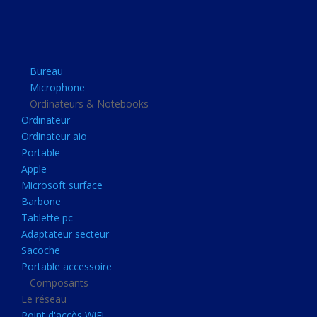
Apple
Microsoft surface
Barbone
Bureau
Tablette pc
Microphone
Adaptateur secteur
Ordinateurs & Notebooks
Ordinateur
Sacoche
Ordinateur aio
Portable accessoire
Portable
Composants
Apple
Microsoft surface
Le réseau
Barbone
Point d'accès WiFi
Tablette pc
Adaptateur secteur
Cpl
Sacoche
Reseaux
Portable accessoire
Boitiers
Composants
Le réseau
Boitier
Point d'accès WiFi