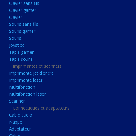
Clavier sans fils
Acquisition
Clavier gamer
Usb
Clavier
Controleur
Souris sans fils
Souris gamer
Ecrans, Audio et Caméras
Souris
Ecran lcd
Joystick
Projecteur
Tapis gamer
Tapis souris
Haut parleurs
Imprimantes et scanners
Casque audio
Imprimante jet d'encre
Imprimante laser
Webcam
Multifonction
Camera ip
Multifonction laser
Dictaphone
Scanner
Connectiques et adaptateurs
Fixation ecran
Cable audio
Claviers, Souris
Nappe
Adaptateur
Clavier sans fils
Cable