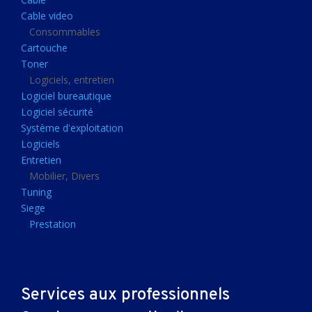
Clavier gamer
Cable video
Clavier
Consommables
Cartouche
Souris sans fils
Toner
Souris gamer
Logiciels, entretien
Logiciel bureautique
Souris
Logiciel sécurité
Joystick
Système d'exploitation
Tapis gamer
Logiciels
Entretien
Tapis souris
Mobilier, Divers
Imprimantes et scanners
Tuning
Siege
Imprimante jet d'encre
Prestation
Imprimante laser
Multifonction
Multifonction laser
Services aux professionnels
Scanner