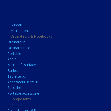
Apple
Microsoft surface
Barbone
Bureau
Tablette pc
Microphone
Adaptateur secteur
Ordinateurs & Notebooks
Ordinateur
Sacoche
Ordinateur aio
Portable accessoire
Portable
Composants
Apple
Microsoft surface
Le réseau
Barbone
Point d'accès WiFi
Tablette pc
Adaptateur secteur
Cpl
Sacoche
Reseaux
Portable accessoire
Boitiers
Composants
Le réseau
Boitier
Point d'accès WiFi