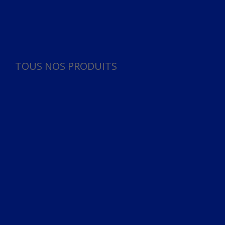
Panneau de gestion des cookies
TOUS NOS PRODUITS
TOUS NOS PRODUITS
Bureau
Microphone
Ordinateurs & Notebooks
Ordinateur
Ordinateur aio
Portable