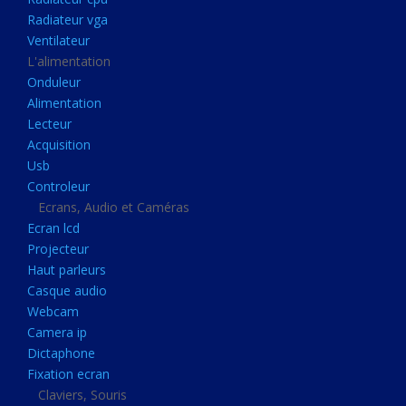
Disque dur portable
Radiateur vga
Disque dur externe
Ventilateur
L'alimentation
Mémoire usb
Onduleur
Mémoire appareil photo
Alimentation
Lecteur
Sauvegarde
Acquisition
Graveur dvd
Usb
Refroidissement
Controleur
Ecrans, Audio et Caméras
Radiateur cpu
Ecran lcd
Radiateur vga
Projecteur
Haut parleurs
Ventilateur
Casque audio
L'alimentation
Webcam
Onduleur
Camera ip
Dictaphone
Alimentation
Fixation ecran
Lecteur
Claviers, Souris