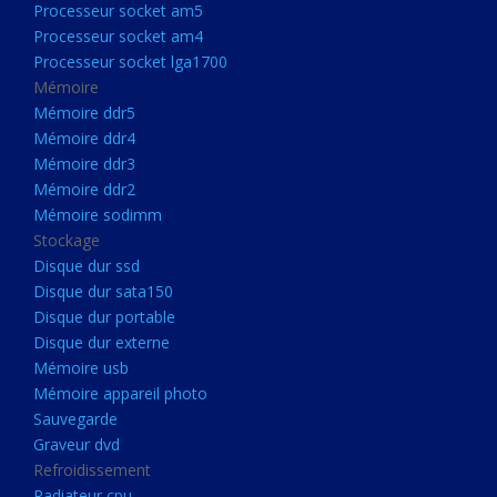
Processeur socket am5
Processeurs
Processeur socket am4
Processeur Socket LGA1851
Processeur socket lga1700
Processeur socket am5
Mémoire
Mémoire ddr5
Processeur socket am4
Mémoire ddr4
Processeur socket lga1700
Mémoire ddr3
Mémoire ddr2
Mémoire
Mémoire sodimm
Mémoire ddr5
Stockage
Mémoire ddr4
Disque dur ssd
Disque dur sata150
Mémoire ddr3
Disque dur portable
Mémoire ddr2
Disque dur externe
Mémoire sodimm
Mémoire usb
Mémoire appareil photo
Stockage
Sauvegarde
Disque dur ssd
Graveur dvd
Refroidissement
Disque dur sata150
Radiateur cpu