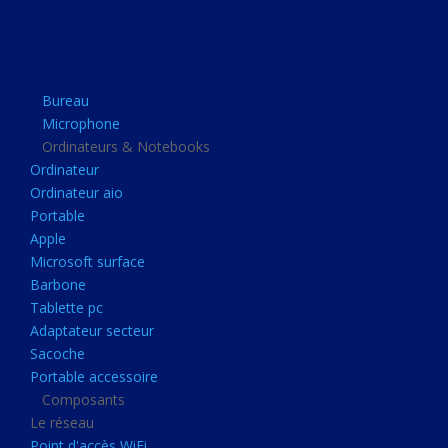
Apple
Microsoft surface
Barbone
Bureau
Tablette pc
Microphone
Adaptateur secteur
Ordinateurs & Notebooks
Ordinateur
Sacoche
Ordinateur aio
Portable accessoire
Portable
Composants
Apple
Microsoft surface
Le réseau
Barbone
Point d'accès WiFi
Tablette pc
Adaptateur secteur
Cpl
Sacoche
Reseaux
Portable accessoire
Boitiers
Composants
Le réseau
Boitier
Point d'accès WiFi