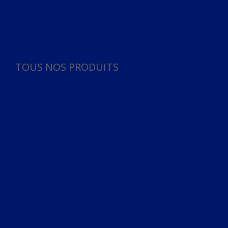
Panneau de gestion des cookies
TOUS NOS PRODUITS
TOUS NOS PRODUITS
Bureau
Microphone
Ordinateurs & Notebooks
Ordinateur
Ordinateur aio
Portable