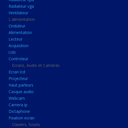
Disque dur portable
Radiateur vga
Disque dur externe
Ventilateur
L'alimentation
Mémoire usb
Onduleur
Mémoire appareil photo
Alimentation
Lecteur
Sauvegarde
Acquisition
Graveur dvd
Usb
Refroidissement
Controleur
Ecrans, Audio et Caméras
Radiateur cpu
Ecran lcd
Radiateur vga
Projecteur
Haut parleurs
Ventilateur
Casque audio
L'alimentation
Webcam
Onduleur
Camera ip
Dictaphone
Alimentation
Fixation ecran
Lecteur
Claviers, Souris