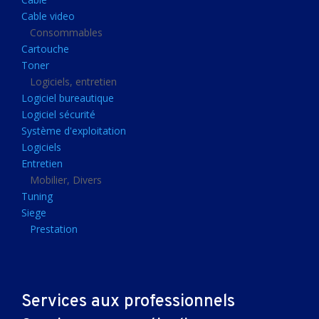
Clavier gamer
Cable video
Clavier
Consommables
Cartouche
Souris sans fils
Toner
Souris gamer
Logiciels, entretien
Logiciel bureautique
Souris
Logiciel sécurité
Joystick
Système d'exploitation
Tapis gamer
Logiciels
Entretien
Tapis souris
Mobilier, Divers
Imprimantes et scanners
Tuning
Siege
Imprimante jet d'encre
Prestation
Imprimante laser
Multifonction
Multifonction laser
Services aux professionnels
Scanner