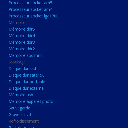
Processeur socket am5
Processeurs
Processeur socket am4
Processeur Socket LGA1851
Processeur socket lga1700
Processeur socket am5
Mémoire
Mémoire ddr5
Processeur socket am4
Mémoire ddr4
Processeur socket lga1700
Mémoire ddr3
Mémoire ddr2
Mémoire
Mémoire sodimm
Mémoire ddr5
Stockage
Mémoire ddr4
Disque dur ssd
Disque dur sata150
Mémoire ddr3
Disque dur portable
Mémoire ddr2
Disque dur externe
Mémoire sodimm
Mémoire usb
Mémoire appareil photo
Stockage
Sauvegarde
Disque dur ssd
Graveur dvd
Refroidissement
Disque dur sata150
Radiateur cpu