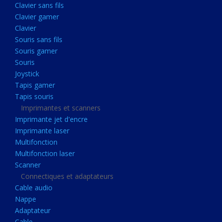
Clavier sans fils
Acquisition
Clavier gamer
Usb
Clavier
Controleur
Souris sans fils
Souris gamer
Ecrans, Audio et Caméras
Souris
Ecran lcd
Joystick
Projecteur
Tapis gamer
Tapis souris
Haut parleurs
Imprimantes et scanners
Casque audio
Imprimante jet d'encre
Imprimante laser
Webcam
Multifonction
Camera ip
Multifonction laser
Dictaphone
Scanner
Connectiques et adaptateurs
Fixation ecran
Cable audio
Claviers, Souris
Nappe
Adaptateur
Clavier sans fils
Cable