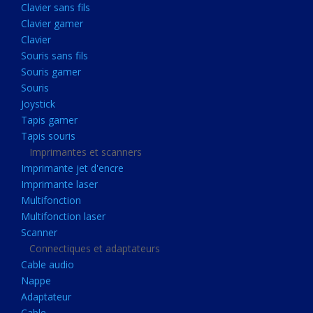
Clavier sans fils
Acquisition
Clavier gamer
Usb
Clavier
Controleur
Souris sans fils
Souris gamer
Ecrans, Audio et Caméras
Souris
Ecran lcd
Joystick
Projecteur
Tapis gamer
Tapis souris
Haut parleurs
Imprimantes et scanners
Casque audio
Imprimante jet d'encre
Imprimante laser
Webcam
Multifonction
Camera ip
Multifonction laser
Dictaphone
Scanner
Connectiques et adaptateurs
Fixation ecran
Cable audio
Claviers, Souris
Nappe
Adaptateur
Clavier sans fils
Cable