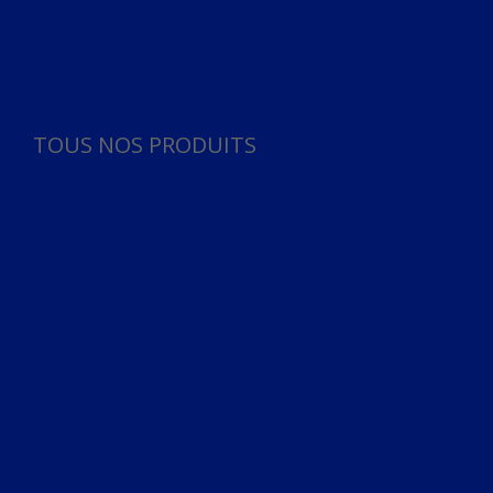
Panneau de gestion des cookies
TOUS NOS PRODUITS
TOUS NOS PRODUITS
Bureau
Microphone
Ordinateurs & Notebooks
Ordinateur
Ordinateur aio
Portable