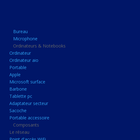
Apple
Microsoft surface
Barbone
Bureau
Tablette pc
Microphone
Adaptateur secteur
Ordinateurs & Notebooks
Ordinateur
Sacoche
Ordinateur aio
Portable accessoire
Portable
Composants
Apple
Microsoft surface
Le réseau
Barbone
Point d'accès WiFi
Tablette pc
Adaptateur secteur
Cpl
Sacoche
Reseaux
Portable accessoire
Boitiers
Composants
Le réseau
Boitier
Point d'accès WiFi