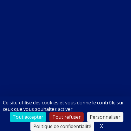
Suivez-nous
sur Facebook
Contactez-nous
par e-mail
DEVIS GRATUIT
Notre site utilise la protection de formulaire Recaptcha de Google.
Pour en savoir plus :
Confidentialité
–
Conditions d’utilisation
Ce site utilise des cookies et vous donne le contrôle sur
ceux que vous souhaitez activer
Dernière mise à jour : 09/08/2026 00:16:08
Tout accepter
Tout refuser
Personnaliser
X
Masquer le
Politique de confidentialité