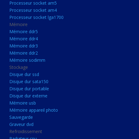
Processeur socket am5
Processeurs
Processeur socket am4
Processeur Socket LGA1851
Processeur socket lga1700
Processeur socket am5
Mémoire
Mémoire ddr5
Processeur socket am4
Mémoire ddr4
Processeur socket lga1700
Mémoire ddr3
Mémoire ddr2
Mémoire
Mémoire sodimm
Mémoire ddr5
Stockage
Mémoire ddr4
Disque dur ssd
Disque dur sata150
Mémoire ddr3
Disque dur portable
Mémoire ddr2
Disque dur externe
Mémoire sodimm
Mémoire usb
Mémoire appareil photo
Stockage
Sauvegarde
Disque dur ssd
Graveur dvd
Refroidissement
Disque dur sata150
Radiateur cpu