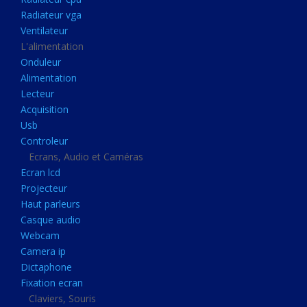
Disque dur portable
Radiateur vga
Disque dur externe
Ventilateur
L'alimentation
Mémoire usb
Onduleur
Mémoire appareil photo
Alimentation
Lecteur
Sauvegarde
Acquisition
Graveur dvd
Usb
Refroidissement
Controleur
Ecrans, Audio et Caméras
Radiateur cpu
Ecran lcd
Radiateur vga
Projecteur
Haut parleurs
Ventilateur
Casque audio
L'alimentation
Webcam
Onduleur
Camera ip
Dictaphone
Alimentation
Fixation ecran
Lecteur
Claviers, Souris