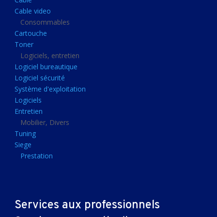
Clavier gamer
Cable video
Clavier
Consommables
Cartouche
Souris sans fils
Toner
Souris gamer
Logiciels, entretien
Logiciel bureautique
Souris
Logiciel sécurité
Joystick
Système d'exploitation
Tapis gamer
Logiciels
Entretien
Tapis souris
Mobilier, Divers
Imprimantes et scanners
Tuning
Siege
Imprimante jet d'encre
Prestation
Imprimante laser
Multifonction
Multifonction laser
Services aux professionnels
Scanner