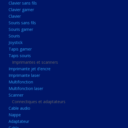
Clavier sans fils
Acquisition
Clavier gamer
Usb
Clavier
Controleur
Souris sans fils
Souris gamer
Ecrans, Audio et Caméras
Souris
Ecran lcd
Joystick
Projecteur
Tapis gamer
Tapis souris
Haut parleurs
Imprimantes et scanners
Casque audio
Imprimante jet d'encre
Imprimante laser
Webcam
Multifonction
Camera ip
Multifonction laser
Dictaphone
Scanner
Connectiques et adaptateurs
Fixation ecran
Cable audio
Claviers, Souris
Nappe
Adaptateur
Clavier sans fils
Cable