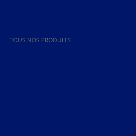
Panneau de gestion des cookies
TOUS NOS PRODUITS
TOUS NOS PRODUITS
Bureau
Microphone
Ordinateurs & Notebooks
Ordinateur
Ordinateur aio
Portable