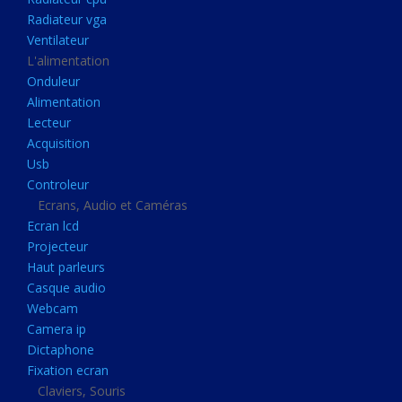
Disque dur portable
Radiateur vga
Disque dur externe
Ventilateur
L'alimentation
Mémoire usb
Onduleur
Mémoire appareil photo
Alimentation
Lecteur
Sauvegarde
Acquisition
Graveur dvd
Usb
Refroidissement
Controleur
Ecrans, Audio et Caméras
Radiateur cpu
Ecran lcd
Radiateur vga
Projecteur
Haut parleurs
Ventilateur
Casque audio
L'alimentation
Webcam
Onduleur
Camera ip
Dictaphone
Alimentation
Fixation ecran
Lecteur
Claviers, Souris