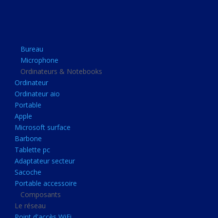
Apple
Microsoft surface
Barbone
Bureau
Tablette pc
Microphone
Adaptateur secteur
Ordinateurs & Notebooks
Ordinateur
Sacoche
Ordinateur aio
Portable accessoire
Portable
Composants
Apple
Microsoft surface
Le réseau
Barbone
Point d'accès WiFi
Tablette pc
Adaptateur secteur
Cpl
Sacoche
Reseaux
Portable accessoire
Boitiers
Composants
Le réseau
Boitier
Point d'accès WiFi