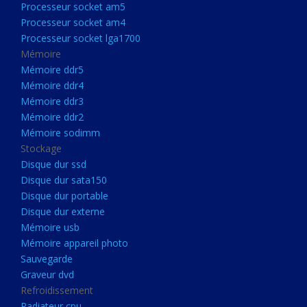
Processeur socket am5
Processeurs
Processeur socket am4
Processeur Socket LGA1851
Processeur socket lga1700
Processeur socket am5
Mémoire
Mémoire ddr5
Processeur socket am4
Mémoire ddr4
Processeur socket lga1700
Mémoire ddr3
Mémoire ddr2
Mémoire
Mémoire sodimm
Mémoire ddr5
Stockage
Mémoire ddr4
Disque dur ssd
Disque dur sata150
Mémoire ddr3
Disque dur portable
Mémoire ddr2
Disque dur externe
Mémoire sodimm
Mémoire usb
Mémoire appareil photo
Stockage
Sauvegarde
Disque dur ssd
Graveur dvd
Refroidissement
Disque dur sata150
Radiateur cpu