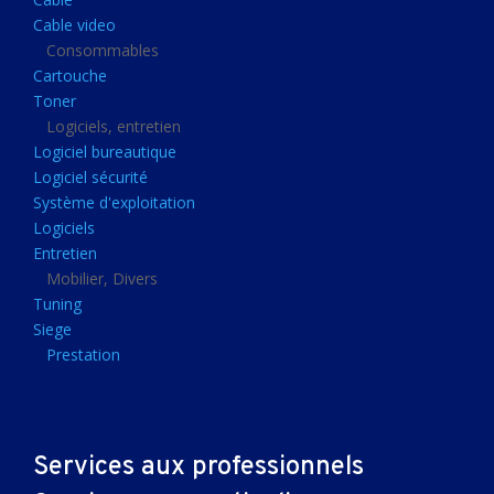
Clavier gamer
Cable video
Clavier
Consommables
Cartouche
Souris sans fils
Toner
Souris gamer
Logiciels, entretien
Logiciel bureautique
Souris
Logiciel sécurité
Joystick
Système d'exploitation
Tapis gamer
Logiciels
Entretien
Tapis souris
Mobilier, Divers
Imprimantes et scanners
Tuning
Siege
Imprimante jet d'encre
Prestation
Imprimante laser
Multifonction
Multifonction laser
Services aux professionnels
Scanner