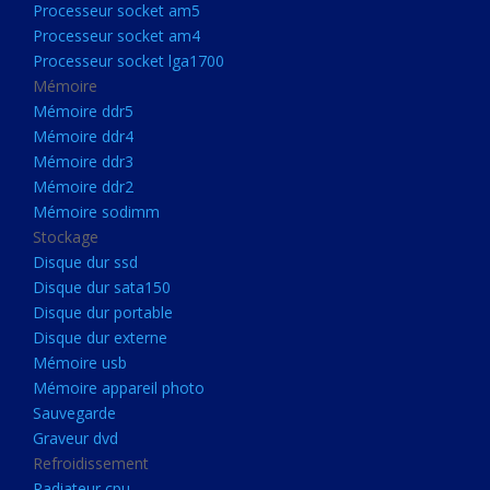
Processeur socket am5
Processeurs
Processeur socket am4
Processeur Socket LGA1851
Processeur socket lga1700
Processeur socket am5
Mémoire
Mémoire ddr5
Processeur socket am4
Mémoire ddr4
Processeur socket lga1700
Mémoire ddr3
Mémoire ddr2
Mémoire
Mémoire sodimm
Mémoire ddr5
Stockage
Mémoire ddr4
Disque dur ssd
Disque dur sata150
Mémoire ddr3
Disque dur portable
Mémoire ddr2
Disque dur externe
Mémoire sodimm
Mémoire usb
Mémoire appareil photo
Stockage
Sauvegarde
Disque dur ssd
Graveur dvd
Refroidissement
Disque dur sata150
Radiateur cpu