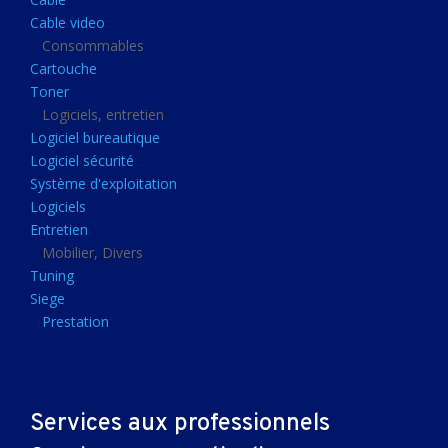
Clavier gamer
Cable video
Clavier
Consommables
Cartouche
Souris sans fils
Toner
Souris gamer
Logiciels, entretien
Logiciel bureautique
Souris
Logiciel sécurité
Joystick
Système d'exploitation
Tapis gamer
Logiciels
Entretien
Tapis souris
Mobilier, Divers
Imprimantes et scanners
Tuning
Siege
Imprimante jet d'encre
Prestation
Imprimante laser
Multifonction
Multifonction laser
Services aux professionnels
Scanner