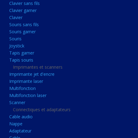
Clavier sans fils
Acquisition
Clavier gamer
Usb
Clavier
Controleur
Souris sans fils
Souris gamer
Ecrans, Audio et Caméras
Souris
Ecran lcd
Joystick
Projecteur
Tapis gamer
Tapis souris
Haut parleurs
Imprimantes et scanners
Casque audio
Imprimante jet d'encre
Imprimante laser
Webcam
Multifonction
Camera ip
Multifonction laser
Dictaphone
Scanner
Connectiques et adaptateurs
Fixation ecran
Cable audio
Claviers, Souris
Nappe
Adaptateur
Clavier sans fils
Cable