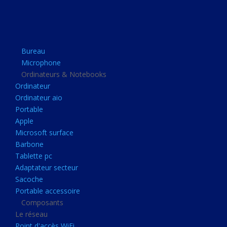
Apple
Microsoft surface
Barbone
Bureau
Tablette pc
Microphone
Adaptateur secteur
Ordinateurs & Notebooks
Ordinateur
Sacoche
Ordinateur aio
Portable accessoire
Portable
Composants
Apple
Microsoft surface
Le réseau
Barbone
Point d'accès WiFi
Tablette pc
Adaptateur secteur
Cpl
Sacoche
Reseaux
Portable accessoire
Boitiers
Composants
Le réseau
Boitier
Point d'accès WiFi