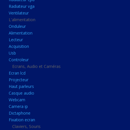
Disque dur portable
Radiateur vga
Disque dur externe
Ventilateur
L'alimentation
Mémoire usb
Onduleur
Mémoire appareil photo
Alimentation
Lecteur
Sauvegarde
Acquisition
Graveur dvd
Usb
Refroidissement
Controleur
Ecrans, Audio et Caméras
Radiateur cpu
Ecran lcd
Radiateur vga
Projecteur
Haut parleurs
Ventilateur
Casque audio
L'alimentation
Webcam
Onduleur
Camera ip
Dictaphone
Alimentation
Fixation ecran
Lecteur
Claviers, Souris