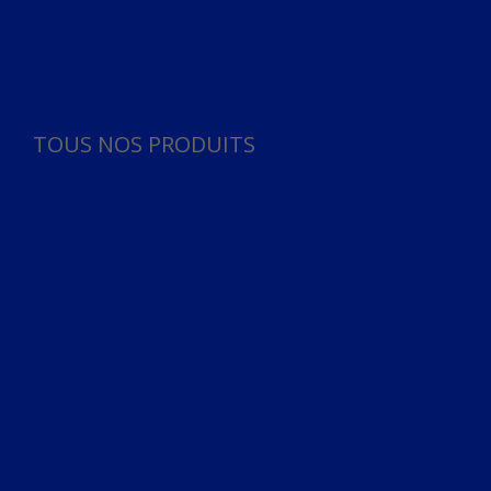
Panneau de gestion des cookies
TOUS NOS PRODUITS
TOUS NOS PRODUITS
Bureau
Microphone
Ordinateurs & Notebooks
Ordinateur
Ordinateur aio
Portable