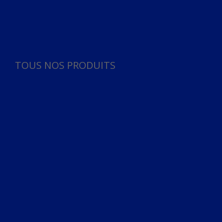
Panneau de gestion des cookies
TOUS NOS PRODUITS
TOUS NOS PRODUITS
Bureau
Microphone
Ordinateurs & Notebooks
Ordinateur
Ordinateur aio
Portable