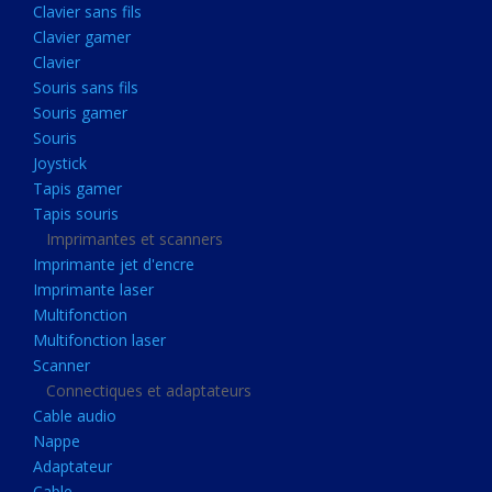
Clavier sans fils
Acquisition
Clavier gamer
Usb
Clavier
Controleur
Souris sans fils
Souris gamer
Ecrans, Audio et Caméras
Souris
Ecran lcd
Joystick
Projecteur
Tapis gamer
Tapis souris
Haut parleurs
Imprimantes et scanners
Casque audio
Imprimante jet d'encre
Imprimante laser
Webcam
Multifonction
Camera ip
Multifonction laser
Dictaphone
Scanner
Connectiques et adaptateurs
Fixation ecran
Cable audio
Claviers, Souris
Nappe
Adaptateur
Clavier sans fils
Cable