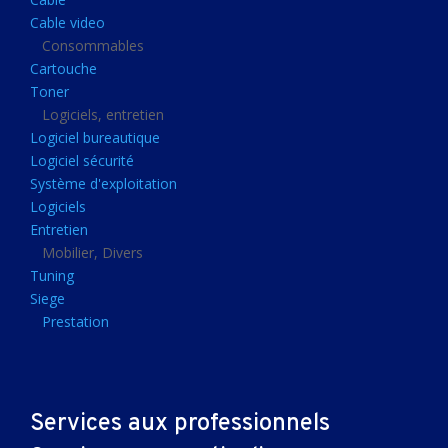
Clavier gamer
Cable video
Clavier
Consommables
Cartouche
Souris sans fils
Toner
Souris gamer
Logiciels, entretien
Logiciel bureautique
Souris
Logiciel sécurité
Joystick
Système d'exploitation
Tapis gamer
Logiciels
Entretien
Tapis souris
Mobilier, Divers
Imprimantes et scanners
Tuning
Siege
Imprimante jet d'encre
Prestation
Imprimante laser
Multifonction
Multifonction laser
Services aux professionnels
Scanner