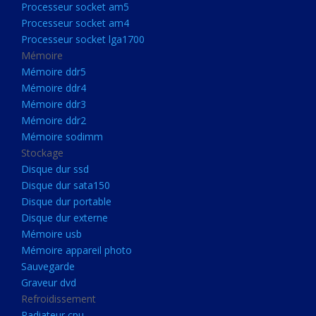
Processeur socket am5
Processeurs
Processeur socket am4
Processeur Socket LGA1851
Processeur socket lga1700
Processeur socket am5
Mémoire
Mémoire ddr5
Processeur socket am4
Mémoire ddr4
Processeur socket lga1700
Mémoire ddr3
Mémoire ddr2
Mémoire
Mémoire sodimm
Mémoire ddr5
Stockage
Mémoire ddr4
Disque dur ssd
Disque dur sata150
Mémoire ddr3
Disque dur portable
Mémoire ddr2
Disque dur externe
Mémoire sodimm
Mémoire usb
Mémoire appareil photo
Stockage
Sauvegarde
Disque dur ssd
Graveur dvd
Refroidissement
Disque dur sata150
Radiateur cpu