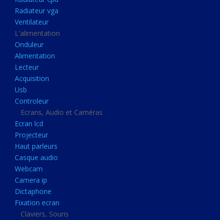
Disque dur portable
Radiateur vga
Disque dur externe
Ventilateur
L'alimentation
Mémoire usb
Onduleur
Mémoire appareil photo
Alimentation
Lecteur
Sauvegarde
Acquisition
Graveur dvd
Usb
Refroidissement
Controleur
Ecrans, Audio et Caméras
Radiateur cpu
Ecran lcd
Radiateur vga
Projecteur
Haut parleurs
Ventilateur
Casque audio
L'alimentation
Webcam
Onduleur
Camera ip
Dictaphone
Alimentation
Fixation ecran
Lecteur
Claviers, Souris