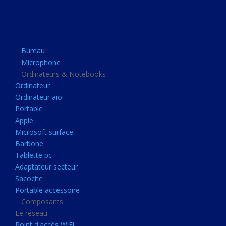
Apple
Microsoft surface
Barbone
Bureau
Tablette pc
Microphone
Adaptateur secteur
Ordinateurs & Notebooks
Ordinateur
Sacoche
Ordinateur aio
Portable accessoire
Portable
Composants
Apple
Microsoft surface
Le réseau
Barbone
Point d'accès WiFi
Tablette pc
Adaptateur secteur
Cpl
Sacoche
Reseaux
Portable accessoire
Boitiers
Composants
Le réseau
Boitier
Point d'accès WiFi