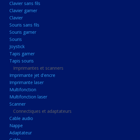
Clavier sans fils
Acquisition
Clavier gamer
Usb
Clavier
Controleur
Souris sans fils
Souris gamer
Ecrans, Audio et Caméras
Souris
Ecran lcd
Joystick
Projecteur
Tapis gamer
Tapis souris
Haut parleurs
Imprimantes et scanners
Casque audio
Imprimante jet d'encre
Imprimante laser
Webcam
Multifonction
Camera ip
Multifonction laser
Dictaphone
Scanner
Connectiques et adaptateurs
Fixation ecran
Cable audio
Claviers, Souris
Nappe
Adaptateur
Clavier sans fils
Cable