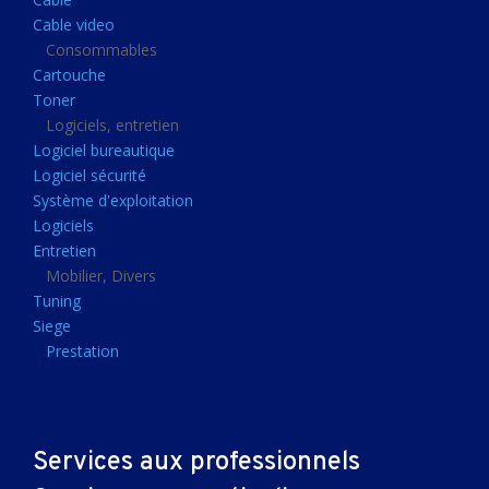
Clavier gamer
Cable video
Clavier
Consommables
Cartouche
Souris sans fils
Toner
Souris gamer
Logiciels, entretien
Logiciel bureautique
Souris
Logiciel sécurité
Joystick
Système d'exploitation
Tapis gamer
Logiciels
Entretien
Tapis souris
Mobilier, Divers
Imprimantes et scanners
Tuning
Siege
Imprimante jet d'encre
Prestation
Imprimante laser
Multifonction
Multifonction laser
Services aux professionnels
Scanner