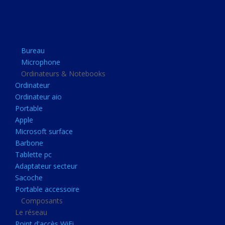
Apple
Microsoft surface
Barbone
Bureau
Tablette pc
Microphone
Adaptateur secteur
Ordinateurs & Notebooks
Ordinateur
Sacoche
Ordinateur aio
Portable accessoire
Portable
Composants
Apple
Microsoft surface
Le réseau
Barbone
Point d'accès WiFi
Tablette pc
Adaptateur secteur
Cpl
Sacoche
Reseaux
Portable accessoire
Boitiers
Composants
Le réseau
Boitier
Point d'accès WiFi