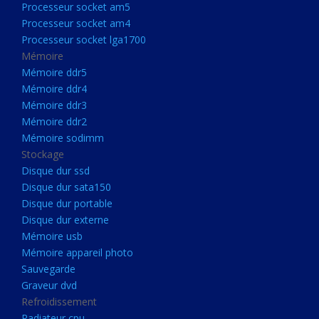
Processeur socket am5
Processeurs
Processeur socket am4
Processeur Socket LGA1851
Processeur socket lga1700
Processeur socket am5
Mémoire
Mémoire ddr5
Processeur socket am4
Mémoire ddr4
Processeur socket lga1700
Mémoire ddr3
Mémoire ddr2
Mémoire
Mémoire sodimm
Mémoire ddr5
Stockage
Mémoire ddr4
Disque dur ssd
Disque dur sata150
Mémoire ddr3
Disque dur portable
Mémoire ddr2
Disque dur externe
Mémoire sodimm
Mémoire usb
Mémoire appareil photo
Stockage
Sauvegarde
Disque dur ssd
Graveur dvd
Refroidissement
Disque dur sata150
Radiateur cpu