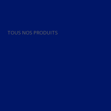
Panneau de gestion des cookies
TOUS NOS PRODUITS
TOUS NOS PRODUITS
Bureau
Microphone
Ordinateurs & Notebooks
Ordinateur
Ordinateur aio
Portable