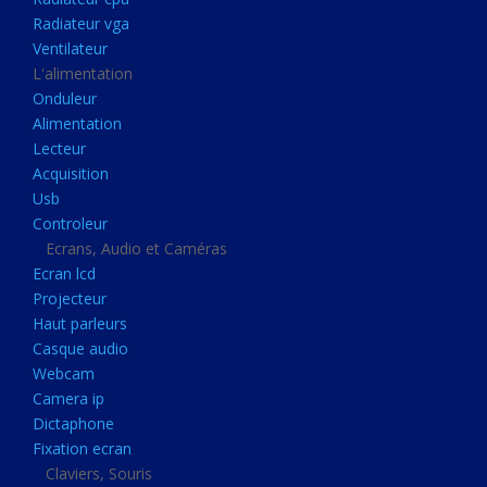
Disque dur portable
Radiateur vga
Disque dur externe
Ventilateur
L'alimentation
Mémoire usb
Onduleur
Mémoire appareil photo
Alimentation
Lecteur
Sauvegarde
Acquisition
Graveur dvd
Usb
Refroidissement
Controleur
Ecrans, Audio et Caméras
Radiateur cpu
Ecran lcd
Radiateur vga
Projecteur
Haut parleurs
Ventilateur
Casque audio
L'alimentation
Webcam
Onduleur
Camera ip
Dictaphone
Alimentation
Fixation ecran
Lecteur
Claviers, Souris