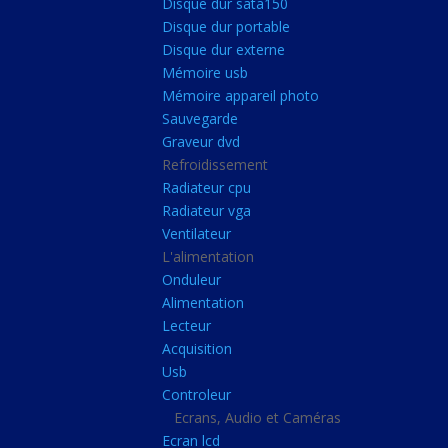
Disque dur sata150
Mémoire ddr4
Disque dur portable
Mémoire ddr3
Disque dur externe
Mémoire usb
Mémoire ddr2
Mémoire appareil photo
Mémoire sodimm
Sauvegarde
Stockage
Graveur dvd
Refroidissement
Disque dur ssd
Radiateur cpu
Disque dur sata150
Radiateur vga
Ventilateur
Disque dur portable
L'alimentation
Disque dur externe
Onduleur
Mémoire usb
Alimentation
Lecteur
Mémoire appareil pho
Acquisition
Sauvegarde
Usb
Controleur
Graveur dvd
Ecrans, Audio et Caméras
Refroidissement
Ecran lcd