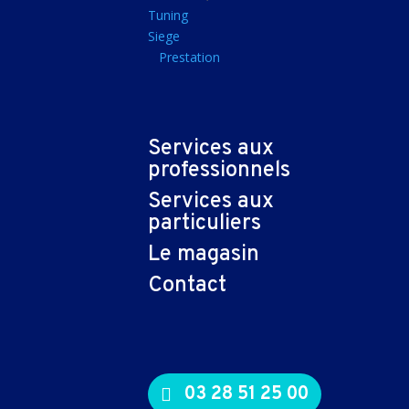
Tapis souris
Tuning
Siege
Imprimantes et sca
Prestation
Imprimante jet d'encr
Imprimante laser
Multifonction
Services aux
Multifonction laser
professionnels
Scanner
Services aux
Connectiques et ad
particuliers
Cable audio
Le magasin
Nappe
Contact
Adaptateur
Cable
Cable video
03 28 51 25 00
Consommables