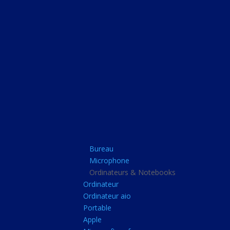
Bureau
Microphone
Ordinateurs & Note
Ordinateur
Ordinateur aio
Portable
Apple
Bureau
Microsoft surface
Microphone
Barbone
Ordinateurs & Notebooks
Ordinateur
Tablette pc
Ordinateur aio
Adaptateur secteur
Portable
Apple
Sacoche