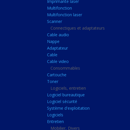
Imprimante laser
Casque audio
Multifonction
Webcam
Multifonction laser
Scanner
Camera ip
Connectiques et adaptateurs
Dictaphone
Cable audio
Fixation ecran
Nappe
Adaptateur
Claviers, Souris
Cable
Clavier sans fils
Cable video
Consommables
Clavier gamer
Cartouche
Clavier
Toner
Souris sans fils
Logiciels, entretien
Logiciel bureautique
Souris gamer
Logiciel sécurité
Souris
Système d'exploitation
Logiciels
Joystick
Entretien
Tapis gamer
Mobilier, Divers