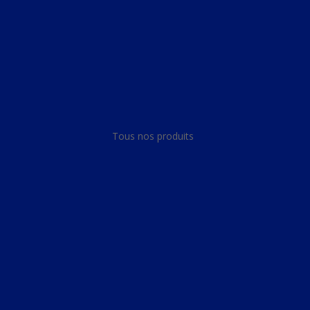
Panneau de gestion des cookies
Tous nos produits
Tous nos produits