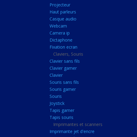
Radiateur cpu
Projecteur
Haut parleurs
Radiateur vga
Casque audio
Ventilateur
Webcam
Camera ip
L'alimentation
Dictaphone
Onduleur
Fixation ecran
Alimentation
Claviers, Souris
Clavier sans fils
Lecteur
Clavier gamer
Acquisition
Clavier
Souris sans fils
Usb
Souris gamer
Controleur
Souris
Ecrans, Audio et C
Joystick
Tapis gamer
Ecran lcd
Tapis souris
Projecteur
Imprimantes et scanners
Haut parleurs
Imprimante jet d'encre