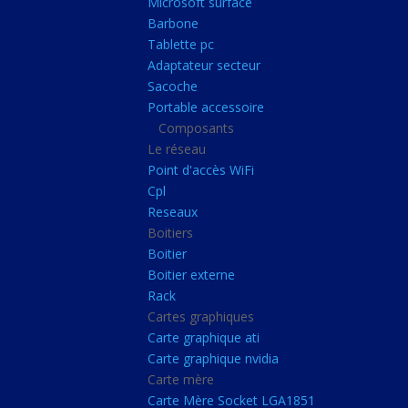
Microsoft surface
Portable accessoire
Barbone
Composants
Tablette pc
Adaptateur secteur
Le réseau
Sacoche
Point d'accès WiFi
Portable accessoire
Composants
Cpl
Le réseau
Reseaux
Point d'accès WiFi
Boitiers
Cpl
Reseaux
Boitier
Boitiers
Boitier externe
Boitier
Rack
Boitier externe
Rack
Cartes graphiques
Cartes graphiques
Carte graphique ati
Carte graphique ati
Carte graphique nvidia
Carte graphique nvidi
Carte mère
Carte mère
Carte Mère Socket LGA1851