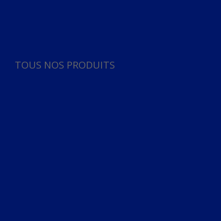
Panneau de gestion des cookies
TOUS NOS PRODUITS
TOUS NOS PRODUITS
Bureau
Microphone
Ordinateurs & Notebooks
Ordinateur
Ordinateur aio
Portable