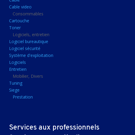
Clavier gamer
Cable video
Clavier
Consommables
Cartouche
Souris sans fils
Toner
Souris gamer
Logiciels, entretien
Logiciel bureautique
Souris
Logiciel sécurité
Joystick
Système d'exploitation
Tapis gamer
Logiciels
Entretien
Tapis souris
Mobilier, Divers
Imprimantes et scanners
Tuning
Siege
Imprimante jet d'encre
Prestation
Imprimante laser
Multifonction
Multifonction laser
Services aux professionnels
Scanner