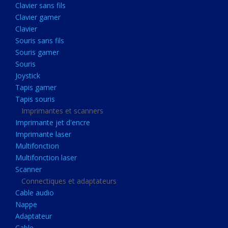
Clavier sans fils
Acquisition
Clavier gamer
Usb
Clavier
Controleur
Souris sans fils
Souris gamer
Ecrans, Audio et Caméras
Souris
Ecran lcd
Joystick
Projecteur
Tapis gamer
Tapis souris
Haut parleurs
Imprimantes et scanners
Casque audio
Imprimante jet d'encre
Imprimante laser
Webcam
Multifonction
Camera ip
Multifonction laser
Dictaphone
Scanner
Connectiques et adaptateurs
Fixation ecran
Cable audio
Claviers, Souris
Nappe
Adaptateur
Clavier sans fils
Cable