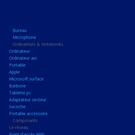
Apple
Microsoft surface
Barbone
Bureau
Tablette pc
Microphone
Adaptateur secteur
Ordinateurs & Notebooks
Ordinateur
Sacoche
Ordinateur aio
Portable accessoire
Portable
Composants
Apple
Microsoft surface
Le réseau
Barbone
Point d'accès WiFi
Tablette pc
Adaptateur secteur
Cpl
Sacoche
Reseaux
Portable accessoire
Boitiers
Composants
Le réseau
Boitier
Point d'accès WiFi