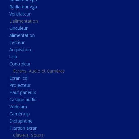
Disque dur portable
Radiateur vga
Disque dur externe
Ventilateur
L'alimentation
Mémoire usb
Onduleur
Mémoire appareil photo
Alimentation
Lecteur
Sauvegarde
Acquisition
Graveur dvd
Usb
Refroidissement
Controleur
Ecrans, Audio et Caméras
Radiateur cpu
Ecran lcd
Radiateur vga
Projecteur
Haut parleurs
Ventilateur
Casque audio
L'alimentation
Webcam
Onduleur
Camera ip
Dictaphone
Alimentation
Fixation ecran
Lecteur
Claviers, Souris