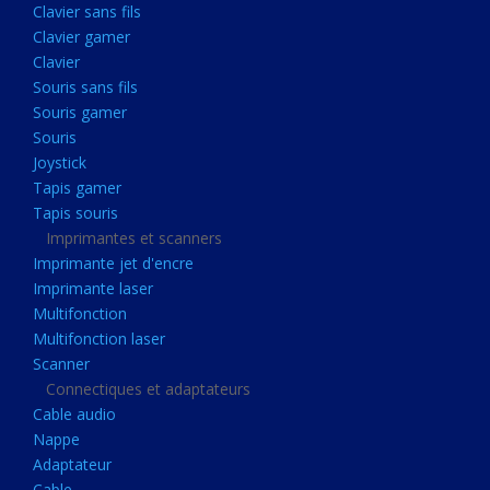
Clavier sans fils
Acquisition
Clavier gamer
Usb
Clavier
Controleur
Souris sans fils
Souris gamer
Ecrans, Audio et Caméras
Souris
Ecran lcd
Joystick
Projecteur
Tapis gamer
Tapis souris
Haut parleurs
Imprimantes et scanners
Casque audio
Imprimante jet d'encre
Imprimante laser
Webcam
Multifonction
Camera ip
Multifonction laser
Dictaphone
Scanner
Connectiques et adaptateurs
Fixation ecran
Cable audio
Claviers, Souris
Nappe
Adaptateur
Clavier sans fils
Cable