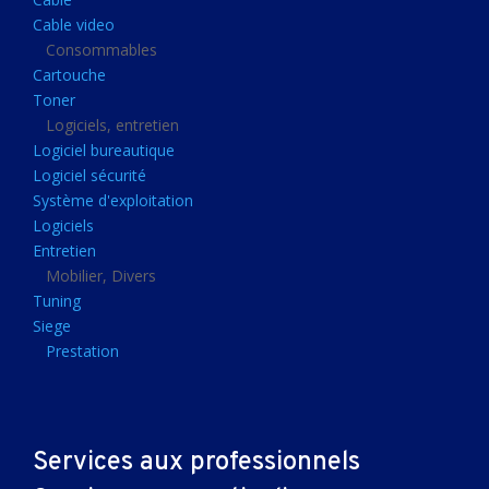
Clavier gamer
Cable video
Clavier
Consommables
Cartouche
Souris sans fils
Toner
Souris gamer
Logiciels, entretien
Logiciel bureautique
Souris
Logiciel sécurité
Joystick
Système d'exploitation
Tapis gamer
Logiciels
Entretien
Tapis souris
Mobilier, Divers
Imprimantes et scanners
Tuning
Siege
Imprimante jet d'encre
Prestation
Imprimante laser
Multifonction
Multifonction laser
Services aux professionnels
Scanner