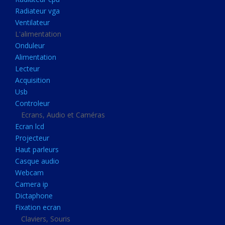
Disque dur portable
Radiateur vga
Disque dur externe
Ventilateur
L'alimentation
Mémoire usb
Onduleur
Mémoire appareil photo
Alimentation
Lecteur
Sauvegarde
Acquisition
Graveur dvd
Usb
Refroidissement
Controleur
Ecrans, Audio et Caméras
Radiateur cpu
Ecran lcd
Radiateur vga
Projecteur
Haut parleurs
Ventilateur
Casque audio
L'alimentation
Webcam
Onduleur
Camera ip
Dictaphone
Alimentation
Fixation ecran
Lecteur
Claviers, Souris