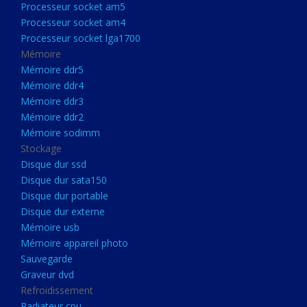
Processeur socket am5
Processeurs
Processeur socket am4
Processeur Socket LGA1851
Processeur socket lga1700
Processeur socket am5
Mémoire
Mémoire ddr5
Processeur socket am4
Mémoire ddr4
Processeur socket lga1700
Mémoire ddr3
Mémoire ddr2
Mémoire
Mémoire sodimm
Mémoire ddr5
Stockage
Mémoire ddr4
Disque dur ssd
Disque dur sata150
Mémoire ddr3
Disque dur portable
Mémoire ddr2
Disque dur externe
Mémoire sodimm
Mémoire usb
Mémoire appareil photo
Stockage
Sauvegarde
Disque dur ssd
Graveur dvd
Refroidissement
Disque dur sata150
Radiateur cpu