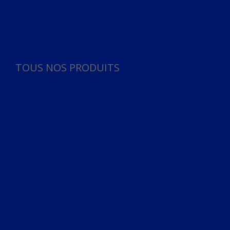
Panneau de gestion des cookies
TOUS NOS PRODUITS
TOUS NOS PRODUITS
Bureau
Microphone
Ordinateurs & Notebooks
Ordinateur
Ordinateur aio
Portable