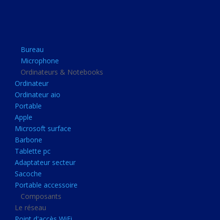
Apple
Microsoft surface
Barbone
Bureau
Tablette pc
Microphone
Adaptateur secteur
Ordinateurs & Notebooks
Ordinateur
Sacoche
Ordinateur aio
Portable accessoire
Portable
Composants
Apple
Microsoft surface
Le réseau
Barbone
Point d'accès WiFi
Tablette pc
Adaptateur secteur
Cpl
Sacoche
Reseaux
Portable accessoire
Boitiers
Composants
Le réseau
Boitier
Point d'accès WiFi