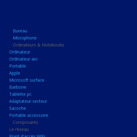
Apple
Microsoft surface
Barbone
Bureau
Tablette pc
Microphone
Adaptateur secteur
Ordinateurs & Notebooks
Ordinateur
Sacoche
Ordinateur aio
Portable accessoire
Portable
Composants
Apple
Microsoft surface
Le réseau
Barbone
Point d'accès WiFi
Tablette pc
Adaptateur secteur
Cpl
Sacoche
Reseaux
Portable accessoire
Boitiers
Composants
Le réseau
Boitier
Point d'accès WiFi