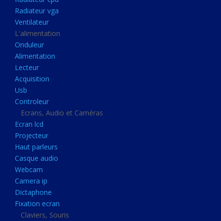
Disque dur portable
Radiateur vga
Disque dur externe
Ventilateur
L'alimentation
Mémoire usb
Onduleur
Mémoire appareil photo
Alimentation
Lecteur
Sauvegarde
Acquisition
Graveur dvd
Usb
Refroidissement
Controleur
Ecrans, Audio et Caméras
Radiateur cpu
Ecran lcd
Radiateur vga
Projecteur
Haut parleurs
Ventilateur
Casque audio
L'alimentation
Webcam
Onduleur
Camera ip
Dictaphone
Alimentation
Fixation ecran
Lecteur
Claviers, Souris