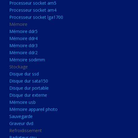
Processeur socket am5
Processeurs
Processeur socket am4
Processeur Socket LGA1851
Processeur socket lga1700
Processeur socket am5
Mémoire
Mémoire ddr5
Processeur socket am4
Mémoire ddr4
Processeur socket lga1700
Mémoire ddr3
Mémoire ddr2
Mémoire
Mémoire sodimm
Mémoire ddr5
Stockage
Mémoire ddr4
Disque dur ssd
Disque dur sata150
Mémoire ddr3
Disque dur portable
Mémoire ddr2
Disque dur externe
Mémoire sodimm
Mémoire usb
Mémoire appareil photo
Stockage
Sauvegarde
Disque dur ssd
Graveur dvd
Refroidissement
Disque dur sata150
Radiateur cpu