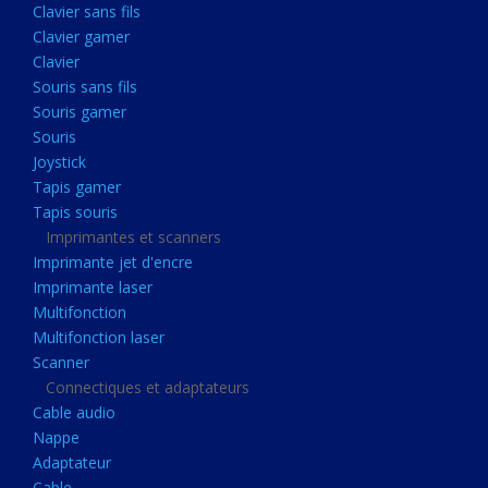
Clavier sans fils
Acquisition
Clavier gamer
Usb
Clavier
Controleur
Souris sans fils
Souris gamer
Ecrans, Audio et Caméras
Souris
Ecran lcd
Joystick
Projecteur
Tapis gamer
Tapis souris
Haut parleurs
Imprimantes et scanners
Casque audio
Imprimante jet d'encre
Imprimante laser
Webcam
Multifonction
Camera ip
Multifonction laser
Dictaphone
Scanner
Connectiques et adaptateurs
Fixation ecran
Cable audio
Claviers, Souris
Nappe
Adaptateur
Clavier sans fils
Cable