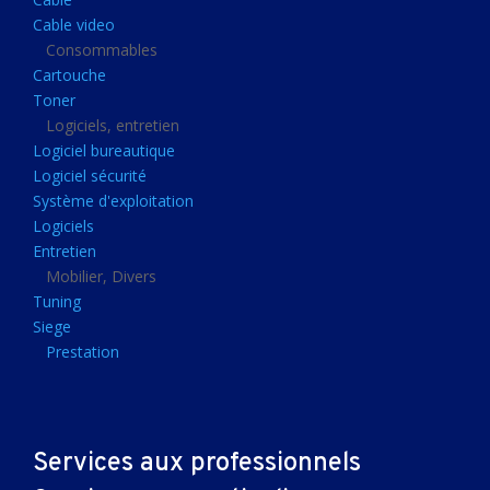
Clavier gamer
Cable video
Clavier
Consommables
Cartouche
Souris sans fils
Toner
Souris gamer
Logiciels, entretien
Logiciel bureautique
Souris
Logiciel sécurité
Joystick
Système d'exploitation
Tapis gamer
Logiciels
Entretien
Tapis souris
Mobilier, Divers
Imprimantes et scanners
Tuning
Siege
Imprimante jet d'encre
Prestation
Imprimante laser
Multifonction
Multifonction laser
Services aux professionnels
Scanner