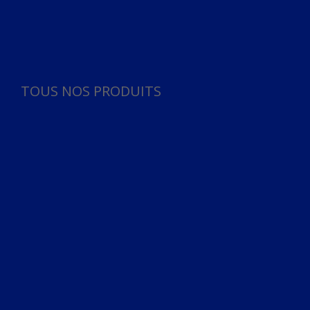
Panneau de gestion des cookies
TOUS NOS PRODUITS
TOUS NOS PRODUITS
Bureau
Microphone
Ordinateurs & Notebooks
Ordinateur
Ordinateur aio
Portable