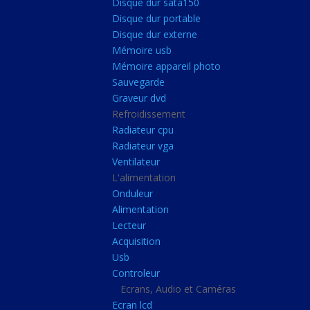
Disque dur sata150
Mémoire ddr4
Disque dur portable
Mémoire ddr3
Disque dur externe
Mémoire usb
Mémoire ddr2
Mémoire appareil photo
Mémoire sodimm
Sauvegarde
Stockage
Graveur dvd
Refroidissement
Disque dur ssd
Radiateur cpu
Disque dur sata150
Radiateur vga
Ventilateur
Disque dur portable
L'alimentation
Disque dur externe
Onduleur
Mémoire usb
Alimentation
Lecteur
Mémoire appareil pho
Acquisition
Sauvegarde
Usb
Controleur
Graveur dvd
Ecrans, Audio et Caméras
Refroidissement
Ecran lcd