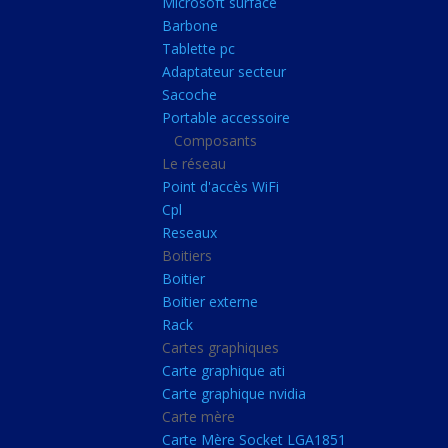
Microsoft surface
Portable accessoire
Barbone
Composants
Tablette pc
Adaptateur secteur
Le réseau
Sacoche
Point d'accès WiFi
Portable accessoire
Composants
Cpl
Le réseau
Reseaux
Point d'accès WiFi
Boitiers
Cpl
Reseaux
Boitier
Boitiers
Boitier externe
Boitier
Rack
Boitier externe
Rack
Cartes graphiques
Cartes graphiques
Carte graphique ati
Carte graphique ati
Carte graphique nvidia
Carte graphique nvidi
Carte mère
Carte mère
Carte Mère Socket LGA1851