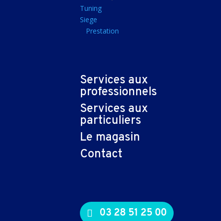
Tapis souris
Tuning
Siege
Imprimantes et sca
Prestation
Imprimante jet d'encr
Imprimante laser
Multifonction
Services aux
Multifonction laser
professionnels
Scanner
Services aux
Connectiques et ad
particuliers
Cable audio
Le magasin
Nappe
Contact
Adaptateur
Cable
Cable video
03 28 51 25 00
Consommables