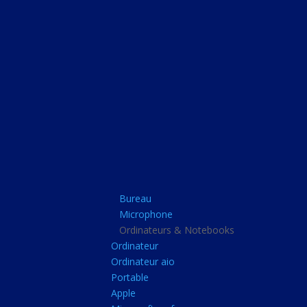
Bureau
Microphone
Ordinateurs & Note
Ordinateur
Ordinateur aio
Portable
Apple
Bureau
Microsoft surface
Microphone
Barbone
Ordinateurs & Notebooks
Ordinateur
Tablette pc
Ordinateur aio
Adaptateur secteur
Portable
Apple
Sacoche