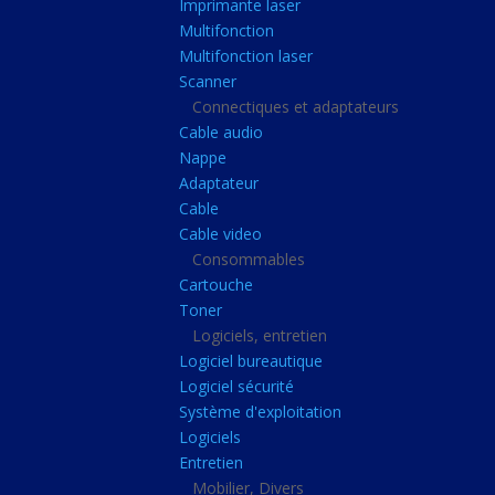
Imprimante laser
Casque audio
Multifonction
Webcam
Multifonction laser
Scanner
Camera ip
Connectiques et adaptateurs
Dictaphone
Cable audio
Fixation ecran
Nappe
Adaptateur
Claviers, Souris
Cable
Clavier sans fils
Cable video
Consommables
Clavier gamer
Cartouche
Clavier
Toner
Souris sans fils
Logiciels, entretien
Logiciel bureautique
Souris gamer
Logiciel sécurité
Souris
Système d'exploitation
Logiciels
Joystick
Entretien
Tapis gamer
Mobilier, Divers