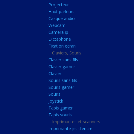
Radiateur cpu
Projecteur
Haut parleurs
Radiateur vga
Casque audio
Ventilateur
Webcam
Camera ip
L'alimentation
Dictaphone
Onduleur
Fixation ecran
Alimentation
Claviers, Souris
Clavier sans fils
Lecteur
Clavier gamer
Acquisition
Clavier
Souris sans fils
Usb
Souris gamer
Controleur
Souris
Ecrans, Audio et C
Joystick
Tapis gamer
Ecran lcd
Tapis souris
Projecteur
Imprimantes et scanners
Haut parleurs
Imprimante jet d'encre