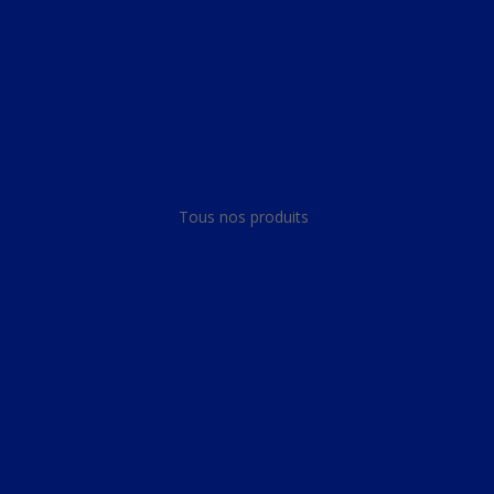
Panneau de gestion des cookies
Tous nos produits
Tous nos produits