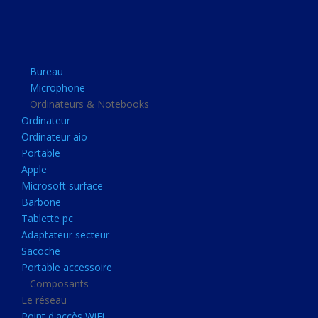
Apple
Microsoft surface
Barbone
Bureau
Tablette pc
Microphone
Adaptateur secteur
Ordinateurs & Notebooks
Ordinateur
Sacoche
Ordinateur aio
Portable accessoire
Portable
Composants
Apple
Microsoft surface
Le réseau
Barbone
Point d'accès WiFi
Tablette pc
Adaptateur secteur
Cpl
Sacoche
Reseaux
Portable accessoire
Boitiers
Composants
Le réseau
Boitier
Point d'accès WiFi