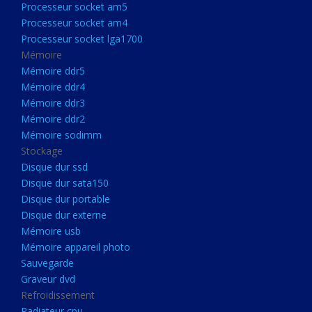
Processeur socket am5
Processeurs
Processeur socket am4
Processeur Socket LGA1851
Processeur socket lga1700
Processeur socket am5
Mémoire
Mémoire ddr5
Processeur socket am4
Mémoire ddr4
Processeur socket lga1700
Mémoire ddr3
Mémoire ddr2
Mémoire
Mémoire sodimm
Mémoire ddr5
Stockage
Mémoire ddr4
Disque dur ssd
Disque dur sata150
Mémoire ddr3
Disque dur portable
Mémoire ddr2
Disque dur externe
Mémoire sodimm
Mémoire usb
Mémoire appareil photo
Stockage
Sauvegarde
Disque dur ssd
Graveur dvd
Refroidissement
Disque dur sata150
Radiateur cpu