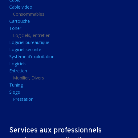
Clavier gamer
Cable video
Clavier
Consommables
Cartouche
Souris sans fils
Toner
Souris gamer
Logiciels, entretien
Logiciel bureautique
Souris
Logiciel sécurité
Joystick
Système d'exploitation
Tapis gamer
Logiciels
Entretien
Tapis souris
Mobilier, Divers
Imprimantes et scanners
Tuning
Siege
Imprimante jet d'encre
Prestation
Imprimante laser
Multifonction
Multifonction laser
Services aux professionnels
Scanner