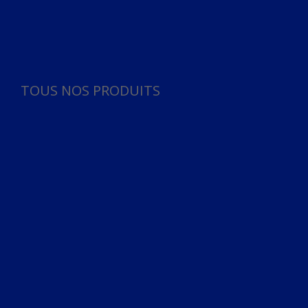
Panneau de gestion des cookies
TOUS NOS PRODUITS
TOUS NOS PRODUITS
Bureau
Microphone
Ordinateurs & Notebooks
Ordinateur
Ordinateur aio
Portable