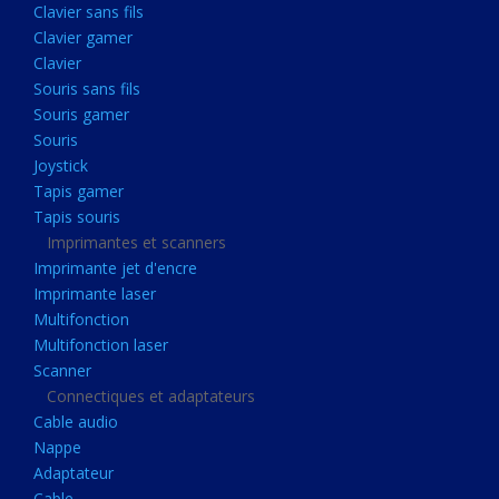
Clavier sans fils
Acquisition
Clavier gamer
Usb
Clavier
Controleur
Souris sans fils
Souris gamer
Ecrans, Audio et Caméras
Souris
Ecran lcd
Joystick
Projecteur
Tapis gamer
Tapis souris
Haut parleurs
Imprimantes et scanners
Casque audio
Imprimante jet d'encre
Imprimante laser
Webcam
Multifonction
Camera ip
Multifonction laser
Dictaphone
Scanner
Connectiques et adaptateurs
Fixation ecran
Cable audio
Claviers, Souris
Nappe
Adaptateur
Clavier sans fils
Cable