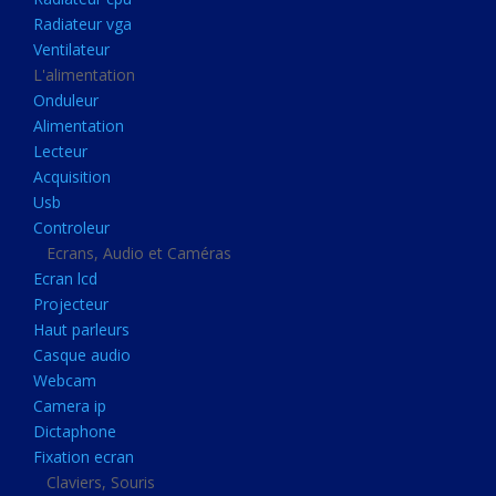
Disque dur portable
Radiateur vga
Disque dur externe
Ventilateur
L'alimentation
Mémoire usb
Onduleur
Mémoire appareil photo
Alimentation
Lecteur
Sauvegarde
Acquisition
Graveur dvd
Usb
Refroidissement
Controleur
Ecrans, Audio et Caméras
Radiateur cpu
Ecran lcd
Radiateur vga
Projecteur
Haut parleurs
Ventilateur
Casque audio
L'alimentation
Webcam
Onduleur
Camera ip
Dictaphone
Alimentation
Fixation ecran
Lecteur
Claviers, Souris