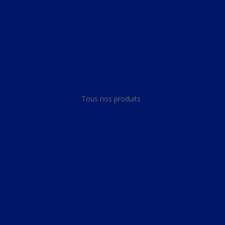
Panneau de gestion des cookies
Tous nos produits
Tous nos produits