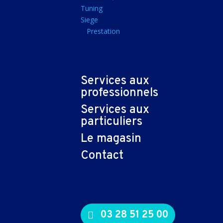
Tapis souris
Tuning
Siege
Imprimantes et sca
Prestation
Imprimante jet d'encr
Imprimante laser
Multifonction
Services aux
Multifonction laser
professionnels
Scanner
Services aux
Connectiques et ad
particuliers
Cable audio
Le magasin
Nappe
Contact
Adaptateur
Cable
Cable video
03 28 51 25 00
Consommables