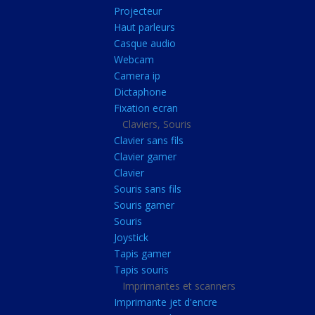
Radiateur cpu
Projecteur
Haut parleurs
Radiateur vga
Casque audio
Ventilateur
Webcam
Camera ip
L'alimentation
Dictaphone
Onduleur
Fixation ecran
Alimentation
Claviers, Souris
Clavier sans fils
Lecteur
Clavier gamer
Acquisition
Clavier
Souris sans fils
Usb
Souris gamer
Controleur
Souris
Ecrans, Audio et C
Joystick
Tapis gamer
Ecran lcd
Tapis souris
Projecteur
Imprimantes et scanners
Haut parleurs
Imprimante jet d'encre