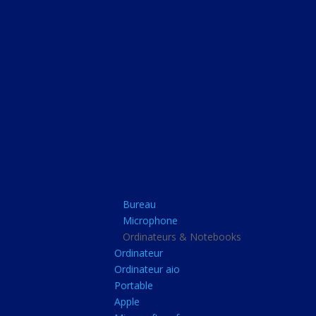
Bureau
Microphone
Ordinateurs & Note
Ordinateur
Ordinateur aio
Portable
Apple
Bureau
Microsoft surface
Microphone
Barbone
Ordinateurs & Notebooks
Ordinateur
Tablette pc
Ordinateur aio
Adaptateur secteur
Portable
Apple
Sacoche