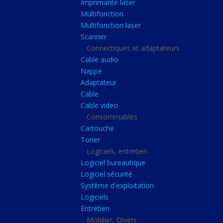
Imprimante laser
Casque audio
Multifonction
Webcam
Multifonction laser
Scanner
Camera ip
Connectiques et adaptateurs
Dictaphone
Cable audio
Fixation ecran
Nappe
Adaptateur
Claviers, Souris
Cable
Clavier sans fils
Cable video
Consommables
Clavier gamer
Cartouche
Clavier
Toner
Souris sans fils
Logiciels, entretien
Logiciel bureautique
Souris gamer
Logiciel sécurité
Souris
Système d'exploitation
Logiciels
Joystick
Entretien
Tapis gamer
Mobilier, Divers