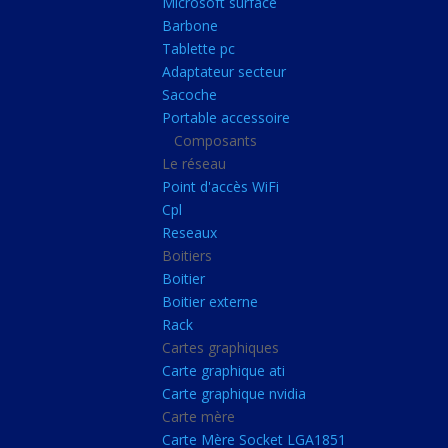
Microsoft surface
Portable accessoire
Barbone
Composants
Tablette pc
Adaptateur secteur
Le réseau
Sacoche
Point d'accès WiFi
Portable accessoire
Composants
Cpl
Le réseau
Reseaux
Point d'accès WiFi
Boitiers
Cpl
Reseaux
Boitier
Boitiers
Boitier externe
Boitier
Rack
Boitier externe
Rack
Cartes graphiques
Cartes graphiques
Carte graphique ati
Carte graphique ati
Carte graphique nvidia
Carte graphique nvidi
Carte mère
Carte mère
Carte Mère Socket LGA1851