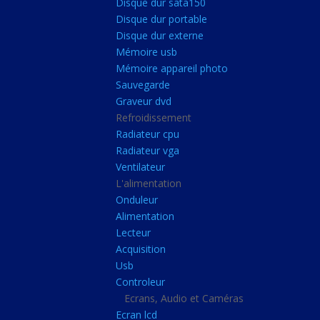
Disque dur sata150
Mémoire ddr4
Disque dur portable
Mémoire ddr3
Disque dur externe
Mémoire usb
Mémoire ddr2
Mémoire appareil photo
Mémoire sodimm
Sauvegarde
Stockage
Graveur dvd
Refroidissement
Disque dur ssd
Radiateur cpu
Disque dur sata150
Radiateur vga
Ventilateur
Disque dur portable
L'alimentation
Disque dur externe
Onduleur
Mémoire usb
Alimentation
Lecteur
Mémoire appareil pho
Acquisition
Sauvegarde
Usb
Controleur
Graveur dvd
Ecrans, Audio et Caméras
Refroidissement
Ecran lcd