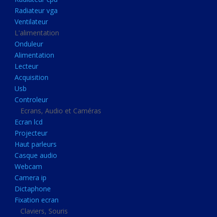
Disque dur portable
Radiateur vga
Disque dur externe
Ventilateur
L'alimentation
Mémoire usb
Onduleur
Mémoire appareil photo
Alimentation
Lecteur
Sauvegarde
Acquisition
Graveur dvd
Usb
Refroidissement
Controleur
Ecrans, Audio et Caméras
Radiateur cpu
Ecran lcd
Radiateur vga
Projecteur
Haut parleurs
Ventilateur
Casque audio
L'alimentation
Webcam
Onduleur
Camera ip
Dictaphone
Alimentation
Fixation ecran
Lecteur
Claviers, Souris