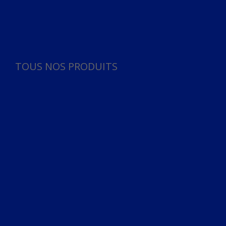
Panneau de gestion des cookies
TOUS NOS PRODUITS
TOUS NOS PRODUITS
Bureau
Microphone
Ordinateurs & Notebooks
Ordinateur
Ordinateur aio
Portable