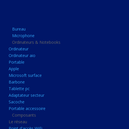
Apple
Microsoft surface
Barbone
Bureau
Tablette pc
Microphone
Adaptateur secteur
Ordinateurs & Notebooks
Ordinateur
Sacoche
Ordinateur aio
Portable accessoire
Portable
Composants
Apple
Microsoft surface
Le réseau
Barbone
Point d'accès WiFi
Tablette pc
Adaptateur secteur
Cpl
Sacoche
Reseaux
Portable accessoire
Boitiers
Composants
Le réseau
Boitier
Point d'accès WiFi