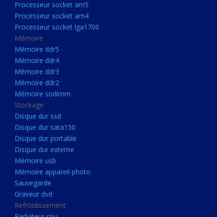
Processeur socket am5
Processeurs
Processeur socket am4
Processeur Socket LGA1851
Processeur socket lga1700
Processeur socket am5
Mémoire
Mémoire ddr5
Processeur socket am4
Mémoire ddr4
Processeur socket lga1700
Mémoire ddr3
Mémoire ddr2
Mémoire
Mémoire sodimm
Mémoire ddr5
Stockage
Mémoire ddr4
Disque dur ssd
Disque dur sata150
Mémoire ddr3
Disque dur portable
Mémoire ddr2
Disque dur externe
Mémoire sodimm
Mémoire usb
Mémoire appareil photo
Stockage
Sauvegarde
Disque dur ssd
Graveur dvd
Refroidissement
Disque dur sata150
Radiateur cpu