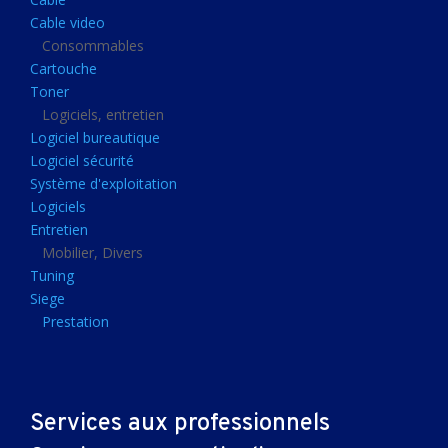
Clavier gamer
Cable video
Clavier
Consommables
Cartouche
Souris sans fils
Toner
Souris gamer
Logiciels, entretien
Logiciel bureautique
Souris
Logiciel sécurité
Joystick
Système d'exploitation
Tapis gamer
Logiciels
Entretien
Tapis souris
Mobilier, Divers
Imprimantes et scanners
Tuning
Siege
Imprimante jet d'encre
Prestation
Imprimante laser
Multifonction
Multifonction laser
Services aux professionnels
Scanner