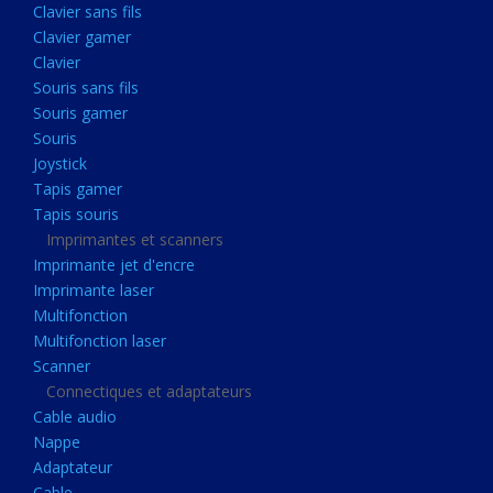
Clavier sans fils
Acquisition
Clavier gamer
Usb
Clavier
Controleur
Souris sans fils
Souris gamer
Ecrans, Audio et Caméras
Souris
Ecran lcd
Joystick
Projecteur
Tapis gamer
Tapis souris
Haut parleurs
Imprimantes et scanners
Casque audio
Imprimante jet d'encre
Imprimante laser
Webcam
Multifonction
Camera ip
Multifonction laser
Dictaphone
Scanner
Connectiques et adaptateurs
Fixation ecran
Cable audio
Claviers, Souris
Nappe
Adaptateur
Clavier sans fils
Cable