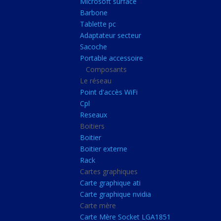
Microsoft surface
Portable accessoire
Barbone
Composants
Tablette pc
Adaptateur secteur
Le réseau
Sacoche
Point d'accès WiFi
Portable accessoire
Composants
Cpl
Le réseau
Reseaux
Point d'accès WiFi
Boitiers
Cpl
Reseaux
Boitier
Boitiers
Boitier externe
Boitier
Rack
Boitier externe
Rack
Cartes graphiques
Cartes graphiques
Carte graphique ati
Carte graphique ati
Carte graphique nvidia
Carte graphique nvidi
Carte mère
Carte mère
Carte Mère Socket LGA1851