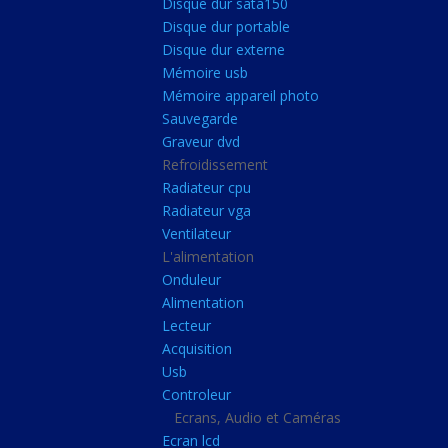
Disque dur sata150
Mémoire ddr4
Disque dur portable
Mémoire ddr3
Disque dur externe
Mémoire usb
Mémoire ddr2
Mémoire appareil photo
Mémoire sodimm
Sauvegarde
Stockage
Graveur dvd
Refroidissement
Disque dur ssd
Radiateur cpu
Disque dur sata150
Radiateur vga
Ventilateur
Disque dur portable
L'alimentation
Disque dur externe
Onduleur
Mémoire usb
Alimentation
Lecteur
Mémoire appareil pho
Acquisition
Sauvegarde
Usb
Controleur
Graveur dvd
Ecrans, Audio et Caméras
Refroidissement
Ecran lcd