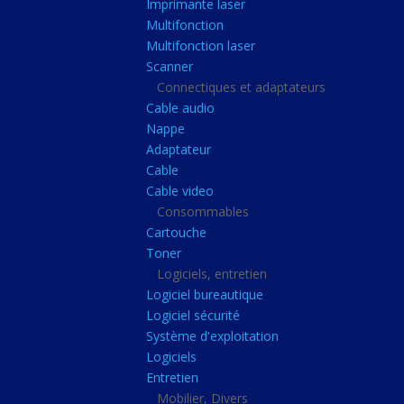
Imprimante laser
Casque audio
Multifonction
Webcam
Multifonction laser
Scanner
Camera ip
Connectiques et adaptateurs
Dictaphone
Cable audio
Fixation ecran
Nappe
Adaptateur
Claviers, Souris
Cable
Clavier sans fils
Cable video
Consommables
Clavier gamer
Cartouche
Clavier
Toner
Souris sans fils
Logiciels, entretien
Logiciel bureautique
Souris gamer
Logiciel sécurité
Souris
Système d'exploitation
Logiciels
Joystick
Entretien
Tapis gamer
Mobilier, Divers