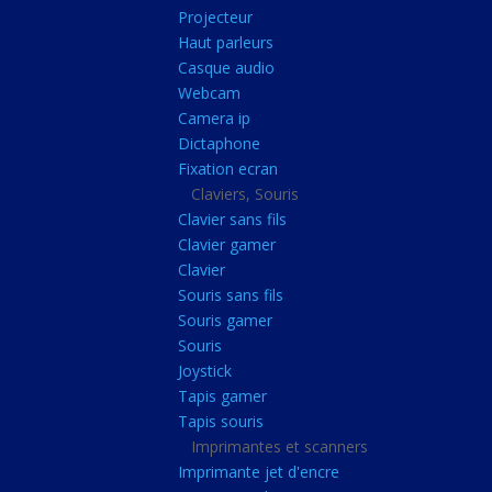
Radiateur cpu
Projecteur
Haut parleurs
Radiateur vga
Casque audio
Ventilateur
Webcam
Camera ip
L'alimentation
Dictaphone
Onduleur
Fixation ecran
Alimentation
Claviers, Souris
Clavier sans fils
Lecteur
Clavier gamer
Acquisition
Clavier
Souris sans fils
Usb
Souris gamer
Controleur
Souris
Ecrans, Audio et C
Joystick
Tapis gamer
Ecran lcd
Tapis souris
Projecteur
Imprimantes et scanners
Haut parleurs
Imprimante jet d'encre