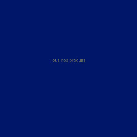
Panneau de gestion des cookies
Tous nos produits
Tous nos produits