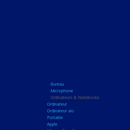
Bureau
Microphone
Ordinateurs & Note
Ordinateur
Ordinateur aio
Portable
Apple
Bureau
Microsoft surface
Microphone
Barbone
Ordinateurs & Notebooks
Ordinateur
Tablette pc
Ordinateur aio
Adaptateur secteur
Portable
Apple
Sacoche