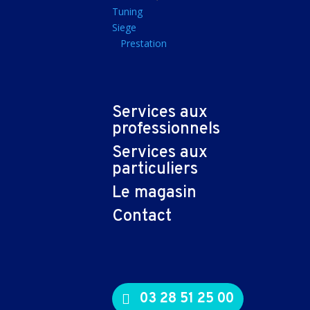
Tapis souris
Tuning
Siege
Imprimantes et sca
Prestation
Imprimante jet d'encr
Imprimante laser
Multifonction
Services aux
Multifonction laser
professionnels
Scanner
Services aux
Connectiques et ad
particuliers
Cable audio
Le magasin
Nappe
Contact
Adaptateur
Cable
Cable video
03 28 51 25 00
Consommables