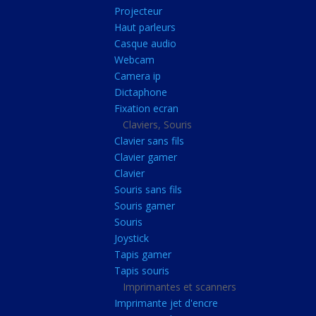
Radiateur cpu
Projecteur
Haut parleurs
Radiateur vga
Casque audio
Ventilateur
Webcam
Camera ip
L'alimentation
Dictaphone
Onduleur
Fixation ecran
Alimentation
Claviers, Souris
Clavier sans fils
Lecteur
Clavier gamer
Acquisition
Clavier
Souris sans fils
Usb
Souris gamer
Controleur
Souris
Ecrans, Audio et C
Joystick
Tapis gamer
Ecran lcd
Tapis souris
Projecteur
Imprimantes et scanners
Haut parleurs
Imprimante jet d'encre