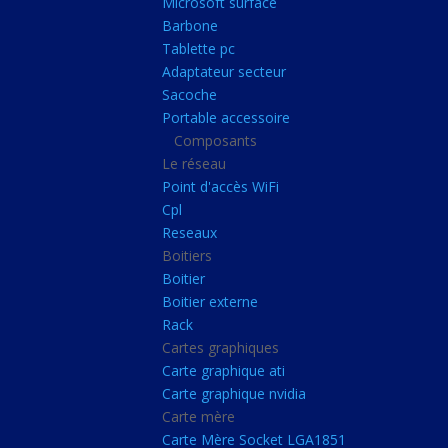
Microsoft surface
Portable accessoire
Barbone
Composants
Tablette pc
Adaptateur secteur
Le réseau
Sacoche
Point d'accès WiFi
Portable accessoire
Composants
Cpl
Le réseau
Reseaux
Point d'accès WiFi
Boitiers
Cpl
Reseaux
Boitier
Boitiers
Boitier externe
Boitier
Rack
Boitier externe
Rack
Cartes graphiques
Cartes graphiques
Carte graphique ati
Carte graphique ati
Carte graphique nvidia
Carte graphique nvidi
Carte mère
Carte mère
Carte Mère Socket LGA1851