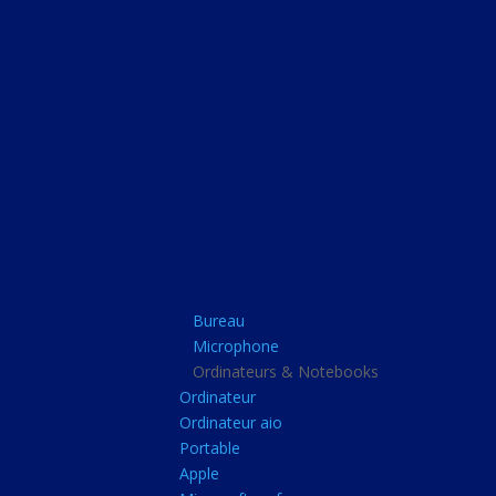
Bureau
Microphone
Ordinateurs & Note
Ordinateur
Ordinateur aio
Portable
Apple
Bureau
Microsoft surface
Microphone
Barbone
Ordinateurs & Notebooks
Ordinateur
Tablette pc
Ordinateur aio
Adaptateur secteur
Portable
Apple
Sacoche