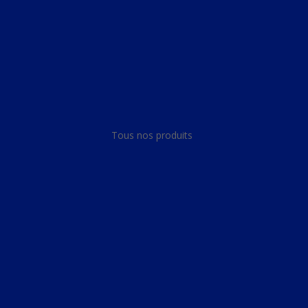
Panneau de gestion des cookies
Tous nos produits
Tous nos produits