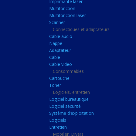
Imprimante laser
Casque audio
Multifonction
Webcam
Multifonction laser
Scanner
Camera ip
Connectiques et adaptateurs
Dictaphone
Cable audio
Fixation ecran
Nappe
Adaptateur
Claviers, Souris
Cable
Clavier sans fils
Cable video
Consommables
Clavier gamer
Cartouche
Clavier
Toner
Souris sans fils
Logiciels, entretien
Logiciel bureautique
Souris gamer
Logiciel sécurité
Souris
Système d'exploitation
Logiciels
Joystick
Entretien
Tapis gamer
Mobilier, Divers