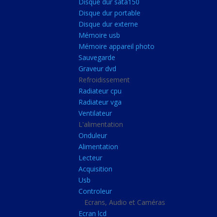
Disque dur sata150
Mémoire ddr4
Disque dur portable
Mémoire ddr3
Disque dur externe
Mémoire usb
Mémoire ddr2
Mémoire appareil photo
Mémoire sodimm
Sauvegarde
Stockage
Graveur dvd
Refroidissement
Disque dur ssd
Radiateur cpu
Disque dur sata150
Radiateur vga
Ventilateur
Disque dur portable
L'alimentation
Disque dur externe
Onduleur
Mémoire usb
Alimentation
Lecteur
Mémoire appareil pho
Acquisition
Sauvegarde
Usb
Controleur
Graveur dvd
Ecrans, Audio et Caméras
Refroidissement
Ecran lcd