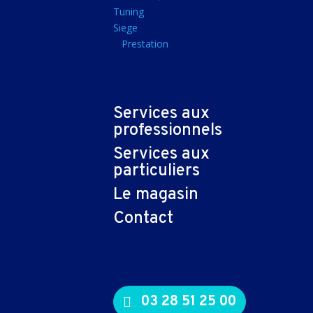
Tapis souris
Tuning
Siege
Imprimantes et sca
Prestation
Imprimante jet d'encr
Imprimante laser
Multifonction
Services aux
Multifonction laser
professionnels
Scanner
Services aux
Connectiques et ad
particuliers
Cable audio
Le magasin
Nappe
Contact
Adaptateur
Cable
Cable video
03 28 51 25 00
Consommables