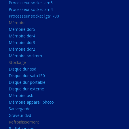
Processeur socket am5
Processeurs
Processeur socket am4
Processeur Socket LGA1851
Processeur socket lga1700
Processeur socket am5
Mémoire
Mémoire ddr5
Processeur socket am4
Mémoire ddr4
Processeur socket lga1700
Mémoire ddr3
Mémoire ddr2
Mémoire
Mémoire sodimm
Mémoire ddr5
Stockage
Mémoire ddr4
Disque dur ssd
Disque dur sata150
Mémoire ddr3
Disque dur portable
Mémoire ddr2
Disque dur externe
Mémoire sodimm
Mémoire usb
Mémoire appareil photo
Stockage
Sauvegarde
Disque dur ssd
Graveur dvd
Refroidissement
Disque dur sata150
Radiateur cpu