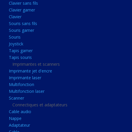
Clavier sans fils
Acquisition
Clavier gamer
Usb
Clavier
Controleur
Souris sans fils
Souris gamer
Ecrans, Audio et Caméras
Souris
Ecran lcd
Joystick
Projecteur
Tapis gamer
Tapis souris
Haut parleurs
Imprimantes et scanners
Casque audio
Imprimante jet d'encre
Imprimante laser
Webcam
Multifonction
Camera ip
Multifonction laser
Dictaphone
Scanner
Connectiques et adaptateurs
Fixation ecran
Cable audio
Claviers, Souris
Nappe
Adaptateur
Clavier sans fils
Cable