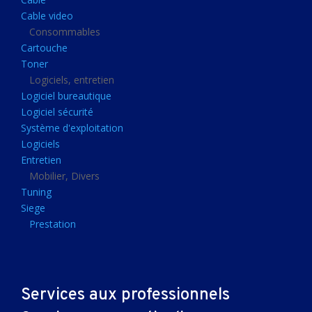
Clavier gamer
Cable video
Clavier
Consommables
Cartouche
Souris sans fils
Toner
Souris gamer
Logiciels, entretien
Logiciel bureautique
Souris
Logiciel sécurité
Joystick
Système d'exploitation
Tapis gamer
Logiciels
Entretien
Tapis souris
Mobilier, Divers
Imprimantes et scanners
Tuning
Siege
Imprimante jet d'encre
Prestation
Imprimante laser
Multifonction
Multifonction laser
Services aux professionnels
Scanner