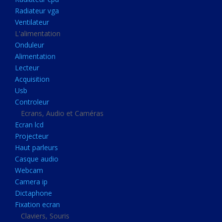
Disque dur portable
Radiateur vga
Disque dur externe
Ventilateur
L'alimentation
Mémoire usb
Onduleur
Mémoire appareil photo
Alimentation
Lecteur
Sauvegarde
Acquisition
Graveur dvd
Usb
Refroidissement
Controleur
Ecrans, Audio et Caméras
Radiateur cpu
Ecran lcd
Radiateur vga
Projecteur
Haut parleurs
Ventilateur
Casque audio
L'alimentation
Webcam
Onduleur
Camera ip
Dictaphone
Alimentation
Fixation ecran
Lecteur
Claviers, Souris