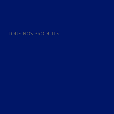
Panneau de gestion des cookies
TOUS NOS PRODUITS
TOUS NOS PRODUITS
Bureau
Microphone
Ordinateurs & Notebooks
Ordinateur
Ordinateur aio
Portable