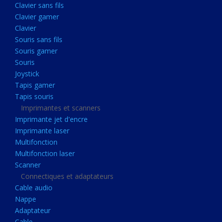
Clavier sans fils
Acquisition
Clavier gamer
Usb
Clavier
Controleur
Souris sans fils
Souris gamer
Ecrans, Audio et Caméras
Souris
Ecran lcd
Joystick
Projecteur
Tapis gamer
Tapis souris
Haut parleurs
Imprimantes et scanners
Casque audio
Imprimante jet d'encre
Imprimante laser
Webcam
Multifonction
Camera ip
Multifonction laser
Dictaphone
Scanner
Connectiques et adaptateurs
Fixation ecran
Cable audio
Claviers, Souris
Nappe
Adaptateur
Clavier sans fils
Cable