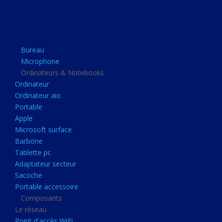
Apple
Microsoft surface
Barbone
Bureau
Tablette pc
Microphone
Adaptateur secteur
Ordinateurs & Notebooks
Ordinateur
Sacoche
Ordinateur aio
Portable accessoire
Portable
Composants
Apple
Microsoft surface
Le réseau
Barbone
Point d'accès WiFi
Tablette pc
Adaptateur secteur
Cpl
Sacoche
Reseaux
Portable accessoire
Boitiers
Composants
Le réseau
Boitier
Point d'accès WiFi