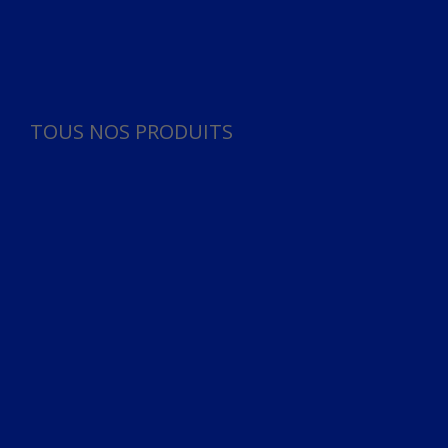
Panneau de gestion des cookies
TOUS NOS PRODUITS
TOUS NOS PRODUITS
Bureau
Microphone
Ordinateurs & Notebooks
Ordinateur
Ordinateur aio
Portable