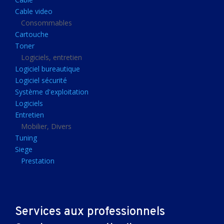
Clavier gamer
Cable video
Clavier
Consommables
Cartouche
Souris sans fils
Toner
Souris gamer
Logiciels, entretien
Logiciel bureautique
Souris
Logiciel sécurité
Joystick
Système d'exploitation
Tapis gamer
Logiciels
Entretien
Tapis souris
Mobilier, Divers
Imprimantes et scanners
Tuning
Siege
Imprimante jet d'encre
Prestation
Imprimante laser
Multifonction
Multifonction laser
Services aux professionnels
Scanner