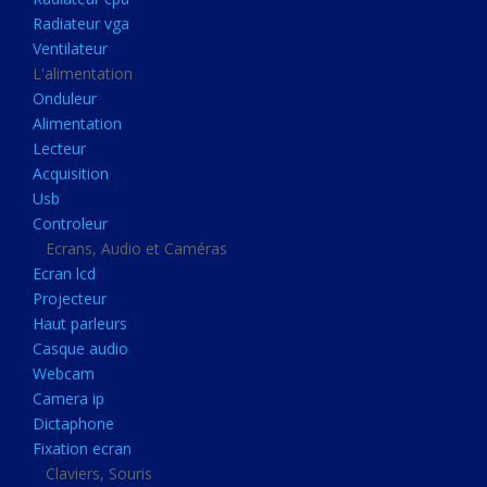
Disque dur portable
Radiateur vga
Disque dur externe
Ventilateur
L'alimentation
Mémoire usb
Onduleur
Mémoire appareil photo
Alimentation
Lecteur
Sauvegarde
Acquisition
Graveur dvd
Usb
Refroidissement
Controleur
Ecrans, Audio et Caméras
Radiateur cpu
Ecran lcd
Radiateur vga
Projecteur
Haut parleurs
Ventilateur
Casque audio
L'alimentation
Webcam
Onduleur
Camera ip
Dictaphone
Alimentation
Fixation ecran
Lecteur
Claviers, Souris