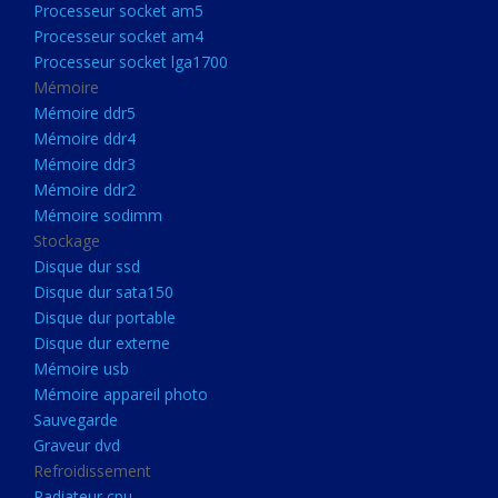
Processeur socket am5
Processeurs
Processeur socket am4
Processeur Socket LGA1851
Processeur socket lga1700
Processeur socket am5
Mémoire
Mémoire ddr5
Processeur socket am4
Mémoire ddr4
Processeur socket lga1700
Mémoire ddr3
Mémoire ddr2
Mémoire
Mémoire sodimm
Mémoire ddr5
Stockage
Mémoire ddr4
Disque dur ssd
Disque dur sata150
Mémoire ddr3
Disque dur portable
Mémoire ddr2
Disque dur externe
Mémoire sodimm
Mémoire usb
Mémoire appareil photo
Stockage
Sauvegarde
Disque dur ssd
Graveur dvd
Refroidissement
Disque dur sata150
Radiateur cpu