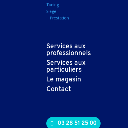
Tapis souris
Tuning
Siege
Imprimantes et sca
Prestation
Imprimante jet d'encr
Imprimante laser
Multifonction
Services aux
Multifonction laser
professionnels
Scanner
Services aux
Connectiques et ad
particuliers
Cable audio
Le magasin
Nappe
Contact
Adaptateur
Cable
Cable video
03 28 51 25 00
Consommables