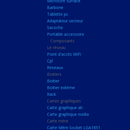
Microsoft surface
Portable accessoire
Barbone
Composants
Tablette pc
Adaptateur secteur
Le réseau
Sacoche
Point d'accès WiFi
Portable accessoire
Composants
Cpl
Le réseau
Reseaux
Point d'accès WiFi
Boitiers
Cpl
Reseaux
Boitier
Boitiers
Boitier externe
Boitier
Rack
Boitier externe
Rack
Cartes graphiques
Cartes graphiques
Carte graphique ati
Carte graphique ati
Carte graphique nvidia
Carte graphique nvidi
Carte mère
Carte mère
Carte Mère Socket LGA1851