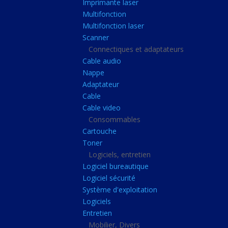
Imprimante laser
Casque audio
Multifonction
Webcam
Multifonction laser
Scanner
Camera ip
Connectiques et adaptateurs
Dictaphone
Cable audio
Fixation ecran
Nappe
Adaptateur
Claviers, Souris
Cable
Clavier sans fils
Cable video
Consommables
Clavier gamer
Cartouche
Clavier
Toner
Souris sans fils
Logiciels, entretien
Logiciel bureautique
Souris gamer
Logiciel sécurité
Souris
Système d'exploitation
Logiciels
Joystick
Entretien
Tapis gamer
Mobilier, Divers