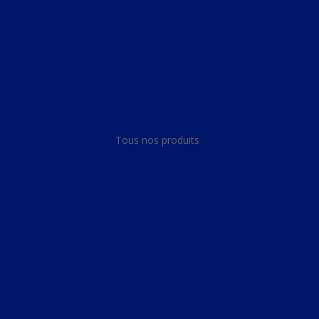
Panneau de gestion des cookies
Tous nos produits
Tous nos produits