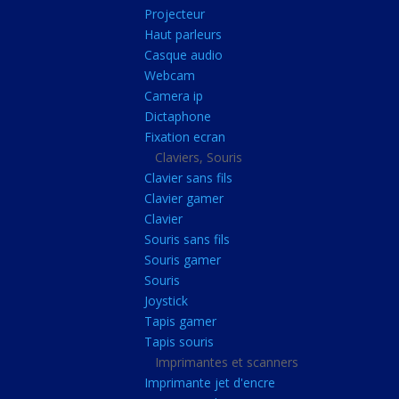
Radiateur cpu
Projecteur
Haut parleurs
Radiateur vga
Casque audio
Ventilateur
Webcam
Camera ip
L'alimentation
Dictaphone
Onduleur
Fixation ecran
Alimentation
Claviers, Souris
Clavier sans fils
Lecteur
Clavier gamer
Acquisition
Clavier
Souris sans fils
Usb
Souris gamer
Controleur
Souris
Ecrans, Audio et C
Joystick
Tapis gamer
Ecran lcd
Tapis souris
Projecteur
Imprimantes et scanners
Haut parleurs
Imprimante jet d'encre