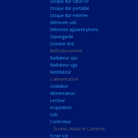
Disque dur sata150
Mémoire ddr4
Disque dur portable
Mémoire ddr3
Disque dur externe
Mémoire usb
Mémoire ddr2
Mémoire appareil photo
Mémoire sodimm
Sauvegarde
Stockage
Graveur dvd
Refroidissement
Disque dur ssd
Radiateur cpu
Disque dur sata150
Radiateur vga
Ventilateur
Disque dur portable
L'alimentation
Disque dur externe
Onduleur
Mémoire usb
Alimentation
Lecteur
Mémoire appareil pho
Acquisition
Sauvegarde
Usb
Controleur
Graveur dvd
Ecrans, Audio et Caméras
Refroidissement
Ecran lcd