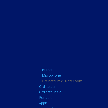
Bureau
Microphone
Ordinateurs & Note
Ordinateur
Ordinateur aio
Portable
Apple
Bureau
Microsoft surface
Microphone
Barbone
Ordinateurs & Notebooks
Ordinateur
Tablette pc
Ordinateur aio
Adaptateur secteur
Portable
Apple
Sacoche