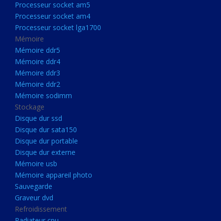
Processeur socket am5
Processeurs
Processeur socket am4
Processeur Socket LGA1851
Processeur socket lga1700
Processeur socket am5
Mémoire
Mémoire ddr5
Processeur socket am4
Mémoire ddr4
Processeur socket lga1700
Mémoire ddr3
Mémoire ddr2
Mémoire
Mémoire sodimm
Mémoire ddr5
Stockage
Mémoire ddr4
Disque dur ssd
Disque dur sata150
Mémoire ddr3
Disque dur portable
Mémoire ddr2
Disque dur externe
Mémoire sodimm
Mémoire usb
Mémoire appareil photo
Stockage
Sauvegarde
Disque dur ssd
Graveur dvd
Refroidissement
Disque dur sata150
Radiateur cpu