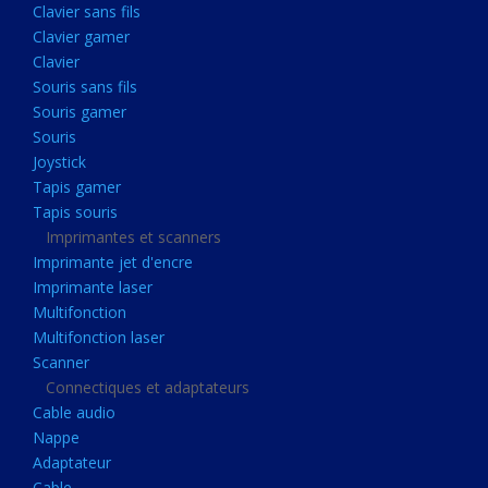
Clavier sans fils
Acquisition
Clavier gamer
Usb
Clavier
Controleur
Souris sans fils
Souris gamer
Ecrans, Audio et Caméras
Souris
Ecran lcd
Joystick
Projecteur
Tapis gamer
Tapis souris
Haut parleurs
Imprimantes et scanners
Casque audio
Imprimante jet d'encre
Imprimante laser
Webcam
Multifonction
Camera ip
Multifonction laser
Dictaphone
Scanner
Connectiques et adaptateurs
Fixation ecran
Cable audio
Claviers, Souris
Nappe
Adaptateur
Clavier sans fils
Cable