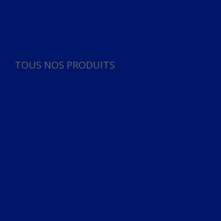
Panneau de gestion des cookies
TOUS NOS PRODUITS
TOUS NOS PRODUITS
Bureau
Microphone
Ordinateurs & Notebooks
Ordinateur
Ordinateur aio
Portable