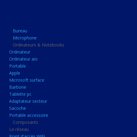
Apple
Microsoft surface
Barbone
Bureau
Tablette pc
Microphone
Adaptateur secteur
Ordinateurs & Notebooks
Ordinateur
Sacoche
Ordinateur aio
Portable accessoire
Portable
Composants
Apple
Microsoft surface
Le réseau
Barbone
Point d'accès WiFi
Tablette pc
Adaptateur secteur
Cpl
Sacoche
Reseaux
Portable accessoire
Boitiers
Composants
Le réseau
Boitier
Point d'accès WiFi