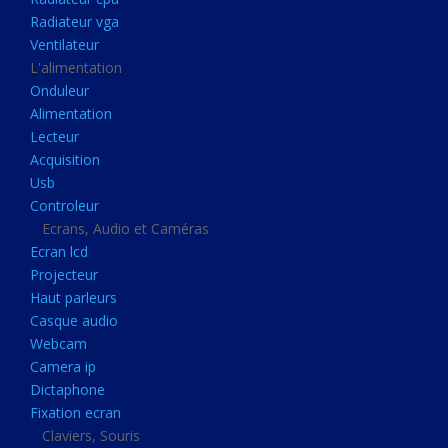
Disque dur portable
Radiateur vga
Disque dur externe
Ventilateur
L'alimentation
Mémoire usb
Onduleur
Mémoire appareil photo
Alimentation
Lecteur
Sauvegarde
Acquisition
Graveur dvd
Usb
Refroidissement
Controleur
Ecrans, Audio et Caméras
Radiateur cpu
Ecran lcd
Radiateur vga
Projecteur
Haut parleurs
Ventilateur
Casque audio
L'alimentation
Webcam
Onduleur
Camera ip
Dictaphone
Alimentation
Fixation ecran
Lecteur
Claviers, Souris