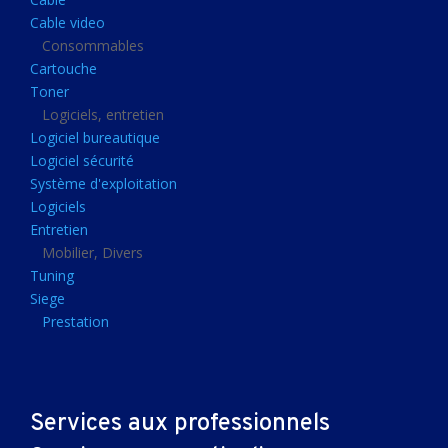
Clavier gamer
Cable video
Clavier
Consommables
Cartouche
Souris sans fils
Toner
Souris gamer
Logiciels, entretien
Logiciel bureautique
Souris
Logiciel sécurité
Joystick
Système d'exploitation
Tapis gamer
Logiciels
Entretien
Tapis souris
Mobilier, Divers
Imprimantes et scanners
Tuning
Siege
Imprimante jet d'encre
Prestation
Imprimante laser
Multifonction
Multifonction laser
Services aux professionnels
Scanner