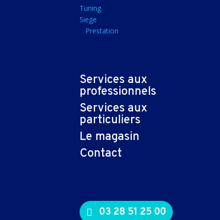
Tapis souris
Tuning
Siege
Imprimantes et sca
Prestation
Imprimante jet d'encr
Imprimante laser
Multifonction
Services aux
Multifonction laser
professionnels
Scanner
Services aux
Connectiques et ad
particuliers
Cable audio
Le magasin
Nappe
Contact
Adaptateur
Cable
Cable video
03 28 51 25 00
Consommables