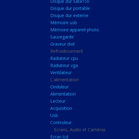
Disque dur sata150
Mémoire ddr4
Disque dur portable
Mémoire ddr3
Disque dur externe
Mémoire usb
Mémoire ddr2
Mémoire appareil photo
Mémoire sodimm
Sauvegarde
Stockage
Graveur dvd
Refroidissement
Disque dur ssd
Radiateur cpu
Disque dur sata150
Radiateur vga
Ventilateur
Disque dur portable
L'alimentation
Disque dur externe
Onduleur
Mémoire usb
Alimentation
Lecteur
Mémoire appareil pho
Acquisition
Sauvegarde
Usb
Controleur
Graveur dvd
Ecrans, Audio et Caméras
Refroidissement
Ecran lcd