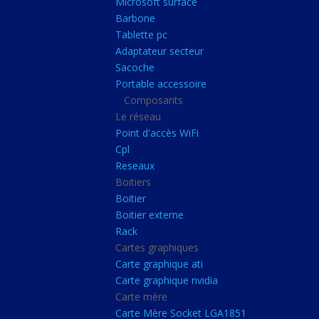
Microsoft surface
Portable accessoire
Barbone
Composants
Tablette pc
Adaptateur secteur
Le réseau
Sacoche
Point d'accès WiFi
Portable accessoire
Composants
Cpl
Le réseau
Reseaux
Point d'accès WiFi
Boitiers
Cpl
Reseaux
Boitier
Boitiers
Boitier externe
Boitier
Rack
Boitier externe
Rack
Cartes graphiques
Cartes graphiques
Carte graphique ati
Carte graphique ati
Carte graphique nvidia
Carte graphique nvidi
Carte mère
Carte mère
Carte Mère Socket LGA1851