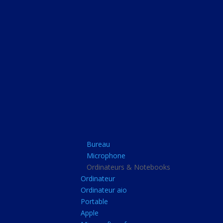
Bureau
Microphone
Ordinateurs & Note
Ordinateur
Ordinateur aio
Portable
Apple
Bureau
Microsoft surface
Microphone
Barbone
Ordinateurs & Notebooks
Ordinateur
Tablette pc
Ordinateur aio
Adaptateur secteur
Portable
Apple
Sacoche