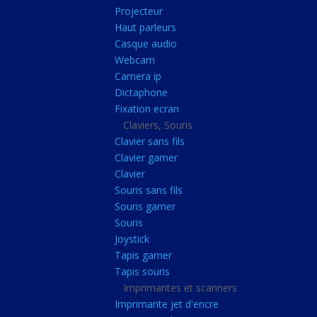
Radiateur cpu
Projecteur
Haut parleurs
Radiateur vga
Casque audio
Ventilateur
Webcam
Camera ip
L'alimentation
Dictaphone
Onduleur
Fixation ecran
Alimentation
Claviers, Souris
Clavier sans fils
Lecteur
Clavier gamer
Acquisition
Clavier
Souris sans fils
Usb
Souris gamer
Controleur
Souris
Ecrans, Audio et C
Joystick
Tapis gamer
Ecran lcd
Tapis souris
Projecteur
Imprimantes et scanners
Haut parleurs
Imprimante jet d'encre