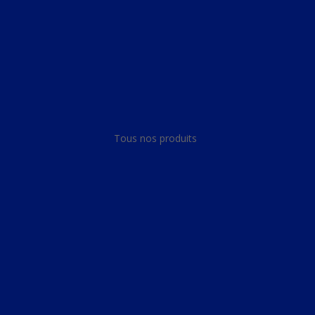
Panneau de gestion des cookies
Tous nos produits
Tous nos produits