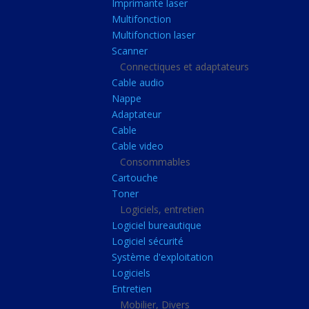
Imprimante laser
Casque audio
Multifonction
Webcam
Multifonction laser
Scanner
Camera ip
Connectiques et adaptateurs
Dictaphone
Cable audio
Fixation ecran
Nappe
Adaptateur
Claviers, Souris
Cable
Clavier sans fils
Cable video
Consommables
Clavier gamer
Cartouche
Clavier
Toner
Souris sans fils
Logiciels, entretien
Logiciel bureautique
Souris gamer
Logiciel sécurité
Souris
Système d'exploitation
Logiciels
Joystick
Entretien
Tapis gamer
Mobilier, Divers