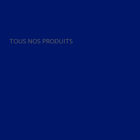
Panneau de gestion des cookies
TOUS NOS PRODUITS
TOUS NOS PRODUITS
Bureau
Microphone
Ordinateurs & Notebooks
Ordinateur
Ordinateur aio
Portable