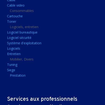
Clavier gamer
Cable video
Clavier
Consommables
Cartouche
Souris sans fils
Toner
Souris gamer
Logiciels, entretien
Logiciel bureautique
Souris
Logiciel sécurité
Joystick
Système d'exploitation
Tapis gamer
Logiciels
Entretien
Tapis souris
Mobilier, Divers
Imprimantes et scanners
Tuning
Siege
Imprimante jet d'encre
Prestation
Imprimante laser
Multifonction
Multifonction laser
Services aux professionnels
Scanner