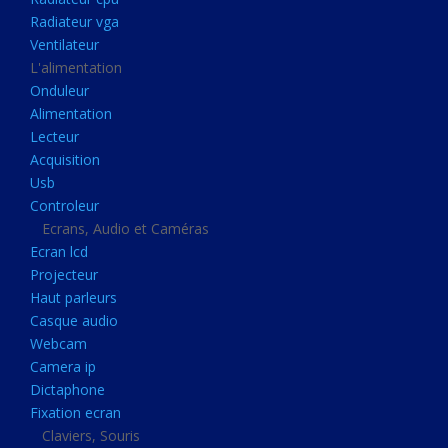
Disque dur portable
Radiateur vga
Disque dur externe
Ventilateur
L'alimentation
Mémoire usb
Onduleur
Mémoire appareil photo
Alimentation
Lecteur
Sauvegarde
Acquisition
Graveur dvd
Usb
Refroidissement
Controleur
Ecrans, Audio et Caméras
Radiateur cpu
Ecran lcd
Radiateur vga
Projecteur
Haut parleurs
Ventilateur
Casque audio
L'alimentation
Webcam
Onduleur
Camera ip
Dictaphone
Alimentation
Fixation ecran
Lecteur
Claviers, Souris