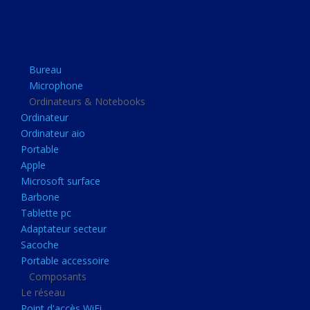
Apple
Microsoft surface
Barbone
Bureau
Tablette pc
Microphone
Adaptateur secteur
Ordinateurs & Notebooks
Ordinateur
Sacoche
Ordinateur aio
Portable accessoire
Portable
Composants
Apple
Microsoft surface
Le réseau
Barbone
Point d'accès WiFi
Tablette pc
Adaptateur secteur
Cpl
Sacoche
Reseaux
Portable accessoire
Boitiers
Composants
Le réseau
Boitier
Point d'accès WiFi