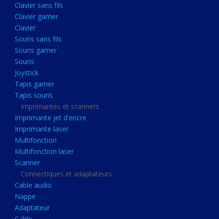
Clavier sans fils
Acquisition
Clavier gamer
Usb
Clavier
Controleur
Souris sans fils
Souris gamer
Ecrans, Audio et Caméras
Souris
Ecran lcd
Joystick
Projecteur
Tapis gamer
Tapis souris
Haut parleurs
Imprimantes et scanners
Casque audio
Imprimante jet d'encre
Imprimante laser
Webcam
Multifonction
Camera ip
Multifonction laser
Dictaphone
Scanner
Connectiques et adaptateurs
Fixation ecran
Cable audio
Claviers, Souris
Nappe
Adaptateur
Clavier sans fils
Cable