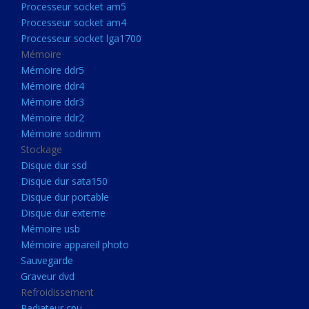
Processeur socket am5
Processeurs
Processeur socket am4
Processeur Socket LGA1851
Processeur socket lga1700
Processeur socket am5
Mémoire
Mémoire ddr5
Processeur socket am4
Mémoire ddr4
Processeur socket lga1700
Mémoire ddr3
Mémoire ddr2
Mémoire
Mémoire sodimm
Mémoire ddr5
Stockage
Mémoire ddr4
Disque dur ssd
Disque dur sata150
Mémoire ddr3
Disque dur portable
Mémoire ddr2
Disque dur externe
Mémoire sodimm
Mémoire usb
Mémoire appareil photo
Stockage
Sauvegarde
Disque dur ssd
Graveur dvd
Refroidissement
Disque dur sata150
Radiateur cpu