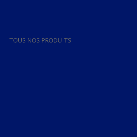
Panneau de gestion des cookies
TOUS NOS PRODUITS
TOUS NOS PRODUITS
Bureau
Microphone
Ordinateurs & Notebooks
Ordinateur
Ordinateur aio
Portable