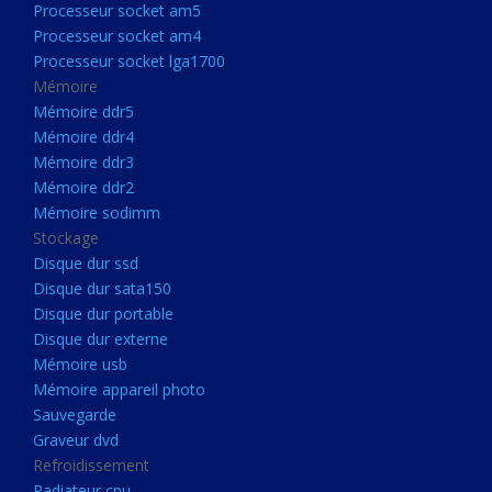
Processeur socket am5
Processeurs
Processeur socket am4
Processeur Socket LGA1851
Processeur socket lga1700
Processeur socket am5
Mémoire
Mémoire ddr5
Processeur socket am4
Mémoire ddr4
Processeur socket lga1700
Mémoire ddr3
Mémoire ddr2
Mémoire
Mémoire sodimm
Mémoire ddr5
Stockage
Mémoire ddr4
Disque dur ssd
Disque dur sata150
Mémoire ddr3
Disque dur portable
Mémoire ddr2
Disque dur externe
Mémoire sodimm
Mémoire usb
Mémoire appareil photo
Stockage
Sauvegarde
Disque dur ssd
Graveur dvd
Refroidissement
Disque dur sata150
Radiateur cpu