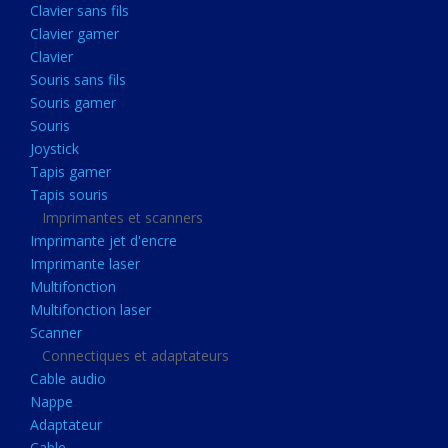
Clavier sans fils
Acquisition
Clavier gamer
Usb
Clavier
Controleur
Souris sans fils
Souris gamer
Ecrans, Audio et Caméras
Souris
Ecran lcd
Joystick
Projecteur
Tapis gamer
Tapis souris
Haut parleurs
Imprimantes et scanners
Casque audio
Imprimante jet d'encre
Imprimante laser
Webcam
Multifonction
Camera ip
Multifonction laser
Dictaphone
Scanner
Connectiques et adaptateurs
Fixation ecran
Cable audio
Claviers, Souris
Nappe
Adaptateur
Clavier sans fils
Cable