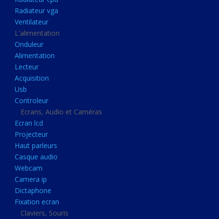
Disque dur portable
Radiateur vga
Disque dur externe
Ventilateur
L'alimentation
Mémoire usb
Onduleur
Mémoire appareil photo
Alimentation
Lecteur
Sauvegarde
Acquisition
Graveur dvd
Usb
Refroidissement
Controleur
Ecrans, Audio et Caméras
Radiateur cpu
Ecran lcd
Radiateur vga
Projecteur
Haut parleurs
Ventilateur
Casque audio
L'alimentation
Webcam
Onduleur
Camera ip
Dictaphone
Alimentation
Fixation ecran
Lecteur
Claviers, Souris