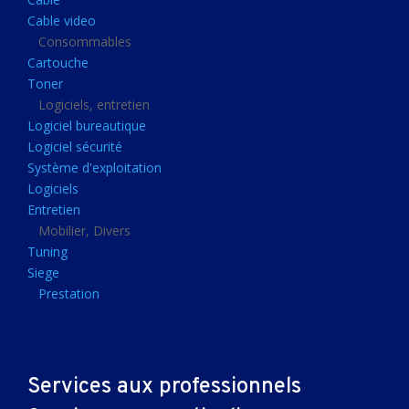
Clavier gamer
Cable video
Clavier
Consommables
Cartouche
Souris sans fils
Toner
Souris gamer
Logiciels, entretien
Logiciel bureautique
Souris
Logiciel sécurité
Joystick
Système d'exploitation
Tapis gamer
Logiciels
Entretien
Tapis souris
Mobilier, Divers
Imprimantes et scanners
Tuning
Siege
Imprimante jet d'encre
Prestation
Imprimante laser
Multifonction
Multifonction laser
Services aux professionnels
Scanner