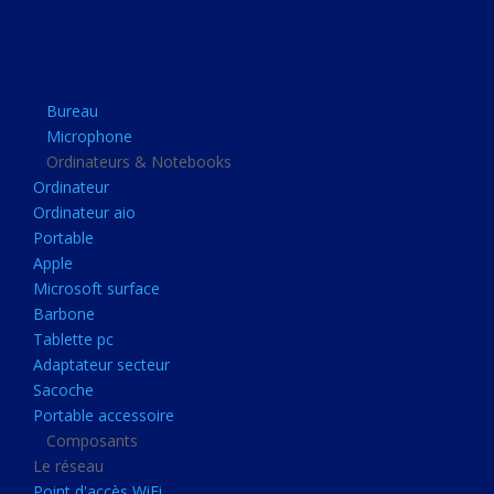
Apple
Microsoft surface
Barbone
Bureau
Tablette pc
Microphone
Adaptateur secteur
Ordinateurs & Notebooks
Ordinateur
Sacoche
Ordinateur aio
Portable accessoire
Portable
Composants
Apple
Microsoft surface
Le réseau
Barbone
Point d'accès WiFi
Tablette pc
Adaptateur secteur
Cpl
Sacoche
Reseaux
Portable accessoire
Boitiers
Composants
Le réseau
Boitier
Point d'accès WiFi