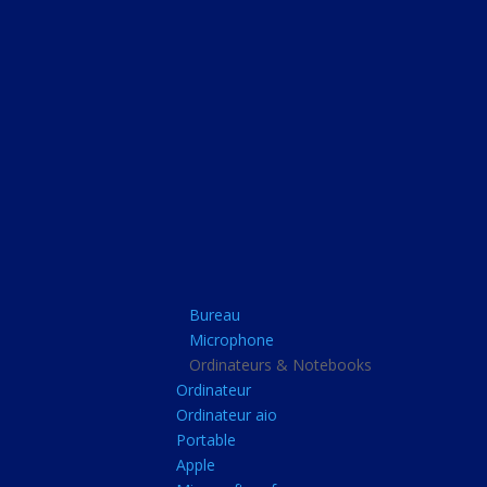
Bureau
Microphone
Ordinateurs & Note
Ordinateur
Ordinateur aio
Portable
Apple
Bureau
Microsoft surface
Microphone
Barbone
Ordinateurs & Notebooks
Ordinateur
Tablette pc
Ordinateur aio
Adaptateur secteur
Portable
Apple
Sacoche