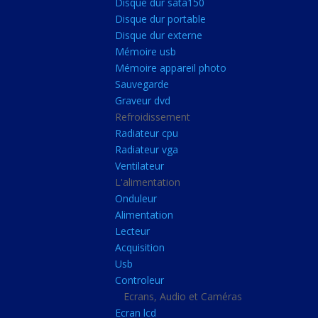
Disque dur sata150
Mémoire ddr4
Disque dur portable
Mémoire ddr3
Disque dur externe
Mémoire usb
Mémoire ddr2
Mémoire appareil photo
Mémoire sodimm
Sauvegarde
Stockage
Graveur dvd
Refroidissement
Disque dur ssd
Radiateur cpu
Disque dur sata150
Radiateur vga
Ventilateur
Disque dur portable
L'alimentation
Disque dur externe
Onduleur
Mémoire usb
Alimentation
Lecteur
Mémoire appareil pho
Acquisition
Sauvegarde
Usb
Controleur
Graveur dvd
Ecrans, Audio et Caméras
Refroidissement
Ecran lcd