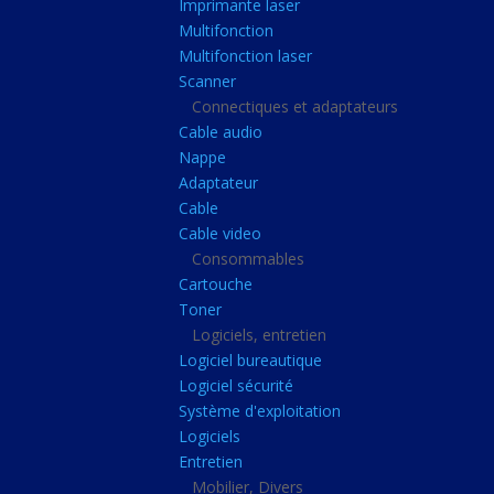
Imprimante laser
Casque audio
Multifonction
Webcam
Multifonction laser
Scanner
Camera ip
Connectiques et adaptateurs
Dictaphone
Cable audio
Fixation ecran
Nappe
Adaptateur
Claviers, Souris
Cable
Clavier sans fils
Cable video
Consommables
Clavier gamer
Cartouche
Clavier
Toner
Souris sans fils
Logiciels, entretien
Logiciel bureautique
Souris gamer
Logiciel sécurité
Souris
Système d'exploitation
Logiciels
Joystick
Entretien
Tapis gamer
Mobilier, Divers