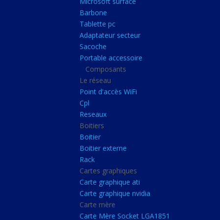
Microsoft surface
Portable accessoire
Barbone
Composants
Tablette pc
Adaptateur secteur
Le réseau
Sacoche
Point d'accès WiFi
Portable accessoire
Composants
Cpl
Le réseau
Reseaux
Point d'accès WiFi
Boitiers
Cpl
Reseaux
Boitier
Boitiers
Boitier externe
Boitier
Rack
Boitier externe
Rack
Cartes graphiques
Cartes graphiques
Carte graphique ati
Carte graphique ati
Carte graphique nvidia
Carte graphique nvidi
Carte mère
Carte mère
Carte Mère Socket LGA1851