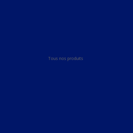
Panneau de gestion des cookies
Tous nos produits
Tous nos produits