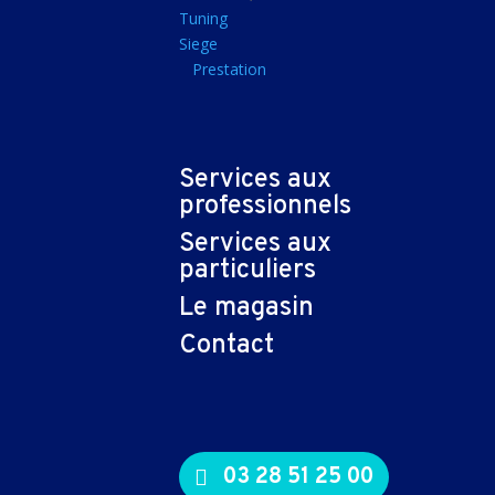
Tapis souris
Tuning
Siege
Imprimantes et sca
Prestation
Imprimante jet d'encr
Imprimante laser
Multifonction
Services aux
Multifonction laser
professionnels
Scanner
Services aux
Connectiques et ad
particuliers
Cable audio
Le magasin
Nappe
Contact
Adaptateur
Cable
Cable video
03 28 51 25 00
Consommables