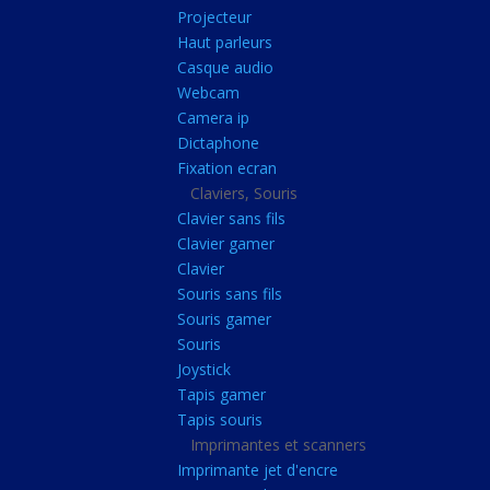
Radiateur cpu
Projecteur
Haut parleurs
Radiateur vga
Casque audio
Ventilateur
Webcam
Camera ip
L'alimentation
Dictaphone
Onduleur
Fixation ecran
Alimentation
Claviers, Souris
Clavier sans fils
Lecteur
Clavier gamer
Acquisition
Clavier
Souris sans fils
Usb
Souris gamer
Controleur
Souris
Ecrans, Audio et C
Joystick
Tapis gamer
Ecran lcd
Tapis souris
Projecteur
Imprimantes et scanners
Haut parleurs
Imprimante jet d'encre