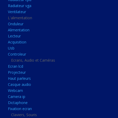
Disque dur portable
Radiateur vga
Disque dur externe
Ventilateur
L'alimentation
Mémoire usb
Onduleur
Mémoire appareil photo
Alimentation
Lecteur
Sauvegarde
Acquisition
Graveur dvd
Usb
Refroidissement
Controleur
Ecrans, Audio et Caméras
Radiateur cpu
Ecran lcd
Radiateur vga
Projecteur
Haut parleurs
Ventilateur
Casque audio
L'alimentation
Webcam
Onduleur
Camera ip
Dictaphone
Alimentation
Fixation ecran
Lecteur
Claviers, Souris