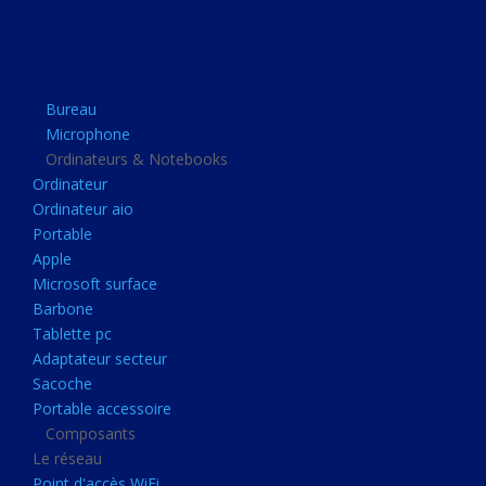
Apple
Microsoft surface
Barbone
Bureau
Tablette pc
Microphone
Adaptateur secteur
Ordinateurs & Notebooks
Ordinateur
Sacoche
Ordinateur aio
Portable accessoire
Portable
Composants
Apple
Microsoft surface
Le réseau
Barbone
Point d'accès WiFi
Tablette pc
Adaptateur secteur
Cpl
Sacoche
Reseaux
Portable accessoire
Boitiers
Composants
Le réseau
Boitier
Point d'accès WiFi