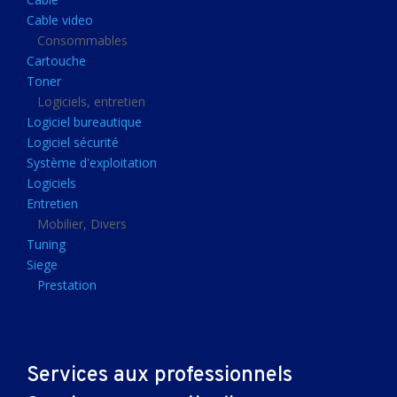
Clavier gamer
Cable video
Clavier
Consommables
Cartouche
Souris sans fils
Toner
Souris gamer
Logiciels, entretien
Logiciel bureautique
Souris
Logiciel sécurité
Joystick
Système d'exploitation
Tapis gamer
Logiciels
Entretien
Tapis souris
Mobilier, Divers
Imprimantes et scanners
Tuning
Siege
Imprimante jet d'encre
Prestation
Imprimante laser
Multifonction
Multifonction laser
Services aux professionnels
Scanner