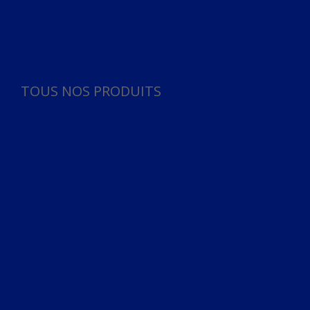
Panneau de gestion des cookies
TOUS NOS PRODUITS
TOUS NOS PRODUITS
Bureau
Microphone
Ordinateurs & Notebooks
Ordinateur
Ordinateur aio
Portable