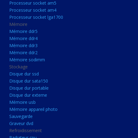
Processeur socket am5
Processeurs
Processeur socket am4
Processeur Socket LGA1851
Processeur socket lga1700
Processeur socket am5
Mémoire
Mémoire ddr5
Processeur socket am4
Mémoire ddr4
Processeur socket lga1700
Mémoire ddr3
Mémoire ddr2
Mémoire
Mémoire sodimm
Mémoire ddr5
Stockage
Mémoire ddr4
Disque dur ssd
Disque dur sata150
Mémoire ddr3
Disque dur portable
Mémoire ddr2
Disque dur externe
Mémoire sodimm
Mémoire usb
Mémoire appareil photo
Stockage
Sauvegarde
Disque dur ssd
Graveur dvd
Refroidissement
Disque dur sata150
Radiateur cpu