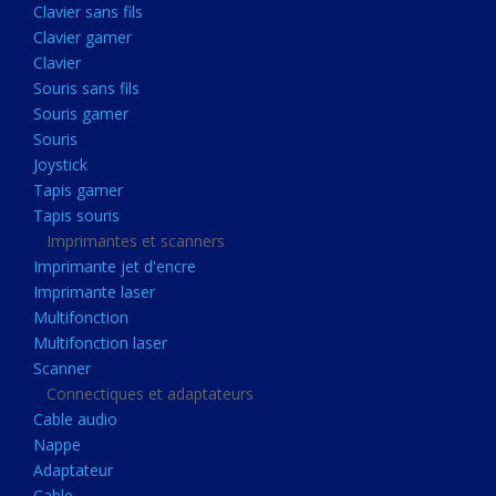
Clavier sans fils
Acquisition
Clavier gamer
Usb
Clavier
Controleur
Souris sans fils
Souris gamer
Ecrans, Audio et Caméras
Souris
Ecran lcd
Joystick
Projecteur
Tapis gamer
Tapis souris
Haut parleurs
Imprimantes et scanners
Casque audio
Imprimante jet d'encre
Imprimante laser
Webcam
Multifonction
Camera ip
Multifonction laser
Dictaphone
Scanner
Connectiques et adaptateurs
Fixation ecran
Cable audio
Claviers, Souris
Nappe
Adaptateur
Clavier sans fils
Cable