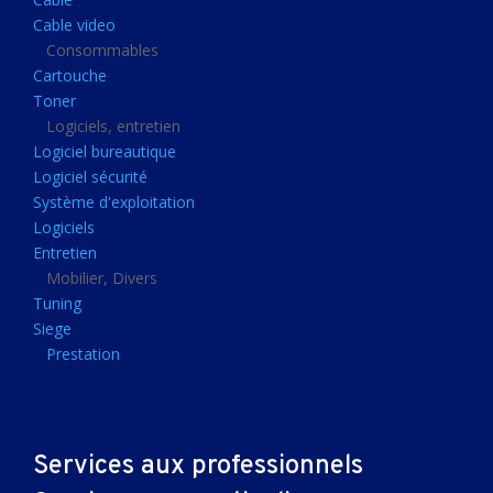
Clavier gamer
Cable video
Clavier
Consommables
Cartouche
Souris sans fils
Toner
Souris gamer
Logiciels, entretien
Logiciel bureautique
Souris
Logiciel sécurité
Joystick
Système d'exploitation
Tapis gamer
Logiciels
Entretien
Tapis souris
Mobilier, Divers
Imprimantes et scanners
Tuning
Siege
Imprimante jet d'encre
Prestation
Imprimante laser
Multifonction
Multifonction laser
Services aux professionnels
Scanner