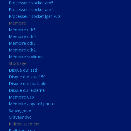
Processeur socket am5
Processeurs
Processeur socket am4
Processeur Socket LGA1851
Processeur socket lga1700
Processeur socket am5
Mémoire
Mémoire ddr5
Processeur socket am4
Mémoire ddr4
Processeur socket lga1700
Mémoire ddr3
Mémoire ddr2
Mémoire
Mémoire sodimm
Mémoire ddr5
Stockage
Mémoire ddr4
Disque dur ssd
Disque dur sata150
Mémoire ddr3
Disque dur portable
Mémoire ddr2
Disque dur externe
Mémoire sodimm
Mémoire usb
Mémoire appareil photo
Stockage
Sauvegarde
Disque dur ssd
Graveur dvd
Refroidissement
Disque dur sata150
Radiateur cpu