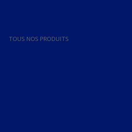
Panneau de gestion des cookies
TOUS NOS PRODUITS
TOUS NOS PRODUITS
Bureau
Microphone
Ordinateurs & Notebooks
Ordinateur
Ordinateur aio
Portable