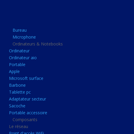
Apple
Microsoft surface
Barbone
Bureau
Tablette pc
Microphone
Adaptateur secteur
Ordinateurs & Notebooks
Ordinateur
Sacoche
Ordinateur aio
Portable accessoire
Portable
Composants
Apple
Microsoft surface
Le réseau
Barbone
Point d'accès WiFi
Tablette pc
Adaptateur secteur
Cpl
Sacoche
Reseaux
Portable accessoire
Boitiers
Composants
Le réseau
Boitier
Point d'accès WiFi