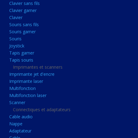
Clavier sans fils
Acquisition
Clavier gamer
Usb
Clavier
Controleur
Souris sans fils
Souris gamer
Ecrans, Audio et Caméras
Souris
Ecran lcd
Joystick
Projecteur
Tapis gamer
Tapis souris
Haut parleurs
Imprimantes et scanners
Casque audio
Imprimante jet d'encre
Imprimante laser
Webcam
Multifonction
Camera ip
Multifonction laser
Dictaphone
Scanner
Connectiques et adaptateurs
Fixation ecran
Cable audio
Claviers, Souris
Nappe
Adaptateur
Clavier sans fils
Cable