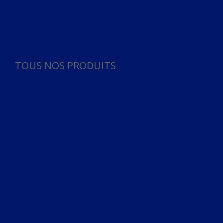
Panneau de gestion des cookies
TOUS NOS PRODUITS
TOUS NOS PRODUITS
Bureau
Microphone
Ordinateurs & Notebooks
Ordinateur
Ordinateur aio
Portable