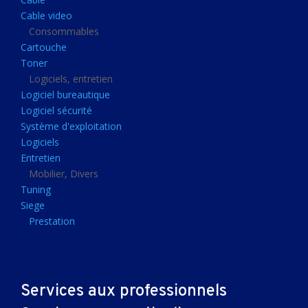
Clavier gamer
Cable video
Clavier
Consommables
Cartouche
Souris sans fils
Toner
Souris gamer
Logiciels, entretien
Logiciel bureautique
Souris
Logiciel sécurité
Joystick
Système d'exploitation
Tapis gamer
Logiciels
Entretien
Tapis souris
Mobilier, Divers
Imprimantes et scanners
Tuning
Siege
Imprimante jet d'encre
Prestation
Imprimante laser
Multifonction
Multifonction laser
Services aux professionnels
Scanner