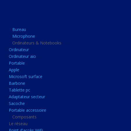
Apple
Microsoft surface
Barbone
Bureau
Tablette pc
Microphone
Adaptateur secteur
Ordinateurs & Notebooks
Ordinateur
Sacoche
Ordinateur aio
Portable accessoire
Portable
Composants
Apple
Microsoft surface
Le réseau
Barbone
Point d'accès WiFi
Tablette pc
Adaptateur secteur
Cpl
Sacoche
Reseaux
Portable accessoire
Boitiers
Composants
Le réseau
Boitier
Point d'accès WiFi