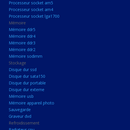
Processeur socket am5
Processeurs
Processeur socket am4
Processeur Socket LGA1851
Processeur socket lga1700
Processeur socket am5
Mémoire
Mémoire ddr5
Processeur socket am4
Mémoire ddr4
Processeur socket lga1700
Mémoire ddr3
Mémoire ddr2
Mémoire
Mémoire sodimm
Mémoire ddr5
Stockage
Mémoire ddr4
Disque dur ssd
Disque dur sata150
Mémoire ddr3
Disque dur portable
Mémoire ddr2
Disque dur externe
Mémoire sodimm
Mémoire usb
Mémoire appareil photo
Stockage
Sauvegarde
Disque dur ssd
Graveur dvd
Refroidissement
Disque dur sata150
Radiateur cpu