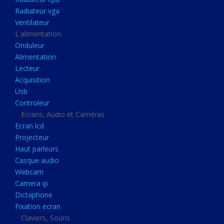
Disque dur portable
Radiateur vga
Disque dur externe
Ventilateur
L'alimentation
Mémoire usb
Onduleur
Mémoire appareil photo
Alimentation
Lecteur
Sauvegarde
Acquisition
Graveur dvd
Usb
Refroidissement
Controleur
Ecrans, Audio et Caméras
Radiateur cpu
Ecran lcd
Radiateur vga
Projecteur
Haut parleurs
Ventilateur
Casque audio
L'alimentation
Webcam
Onduleur
Camera ip
Dictaphone
Alimentation
Fixation ecran
Lecteur
Claviers, Souris