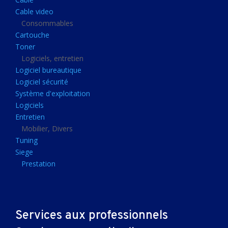
Clavier gamer
Cable video
Clavier
Consommables
Cartouche
Souris sans fils
Toner
Souris gamer
Logiciels, entretien
Logiciel bureautique
Souris
Logiciel sécurité
Joystick
Système d'exploitation
Tapis gamer
Logiciels
Entretien
Tapis souris
Mobilier, Divers
Imprimantes et scanners
Tuning
Siege
Imprimante jet d'encre
Prestation
Imprimante laser
Multifonction
Multifonction laser
Services aux professionnels
Scanner