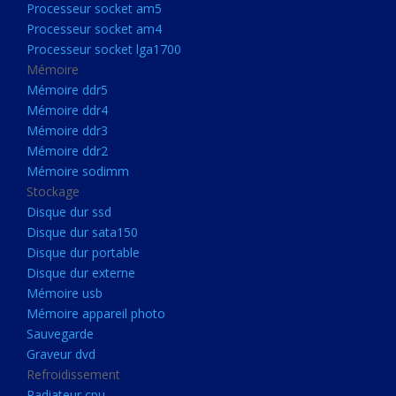
Processeur socket am5
Processeurs
Processeur socket am4
Processeur Socket LGA1851
Processeur socket lga1700
Processeur socket am5
Mémoire
Mémoire ddr5
Processeur socket am4
Mémoire ddr4
Processeur socket lga1700
Mémoire ddr3
Mémoire ddr2
Mémoire
Mémoire sodimm
Mémoire ddr5
Stockage
Mémoire ddr4
Disque dur ssd
Disque dur sata150
Mémoire ddr3
Disque dur portable
Mémoire ddr2
Disque dur externe
Mémoire sodimm
Mémoire usb
Mémoire appareil photo
Stockage
Sauvegarde
Disque dur ssd
Graveur dvd
Refroidissement
Disque dur sata150
Radiateur cpu