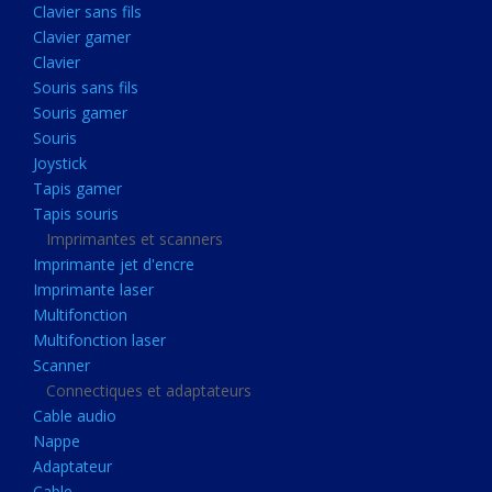
Clavier sans fils
Acquisition
Clavier gamer
Usb
Clavier
Controleur
Souris sans fils
Souris gamer
Ecrans, Audio et Caméras
Souris
Ecran lcd
Joystick
Projecteur
Tapis gamer
Tapis souris
Haut parleurs
Imprimantes et scanners
Casque audio
Imprimante jet d'encre
Imprimante laser
Webcam
Multifonction
Camera ip
Multifonction laser
Dictaphone
Scanner
Connectiques et adaptateurs
Fixation ecran
Cable audio
Claviers, Souris
Nappe
Adaptateur
Clavier sans fils
Cable