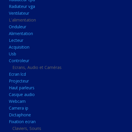
Disque dur portable
Radiateur vga
Disque dur externe
Ventilateur
L'alimentation
Mémoire usb
Onduleur
Mémoire appareil photo
Alimentation
Lecteur
Sauvegarde
Acquisition
Graveur dvd
Usb
Refroidissement
Controleur
Ecrans, Audio et Caméras
Radiateur cpu
Ecran lcd
Radiateur vga
Projecteur
Haut parleurs
Ventilateur
Casque audio
L'alimentation
Webcam
Onduleur
Camera ip
Dictaphone
Alimentation
Fixation ecran
Lecteur
Claviers, Souris