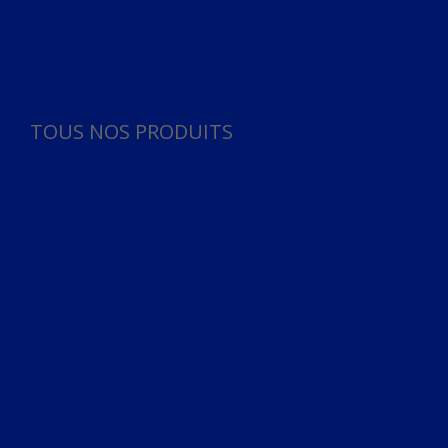
Panneau de gestion des cookies
TOUS NOS PRODUITS
TOUS NOS PRODUITS
Bureau
Microphone
Ordinateurs & Notebooks
Ordinateur
Ordinateur aio
Portable