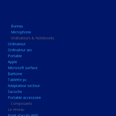
Apple
Microsoft surface
Barbone
Bureau
Tablette pc
Microphone
Adaptateur secteur
Ordinateurs & Notebooks
Ordinateur
Sacoche
Ordinateur aio
Portable accessoire
Portable
Composants
Apple
Microsoft surface
Le réseau
Barbone
Point d'accès WiFi
Tablette pc
Adaptateur secteur
Cpl
Sacoche
Reseaux
Portable accessoire
Boitiers
Composants
Le réseau
Boitier
Point d'accès WiFi