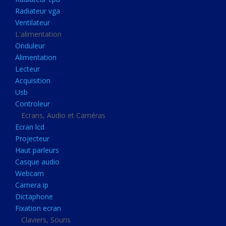
Disque dur portable
Radiateur vga
Disque dur externe
Ventilateur
L'alimentation
Mémoire usb
Onduleur
Mémoire appareil photo
Alimentation
Lecteur
Sauvegarde
Acquisition
Graveur dvd
Usb
Refroidissement
Controleur
Ecrans, Audio et Caméras
Radiateur cpu
Ecran lcd
Radiateur vga
Projecteur
Haut parleurs
Ventilateur
Casque audio
L'alimentation
Webcam
Onduleur
Camera ip
Dictaphone
Alimentation
Fixation ecran
Lecteur
Claviers, Souris