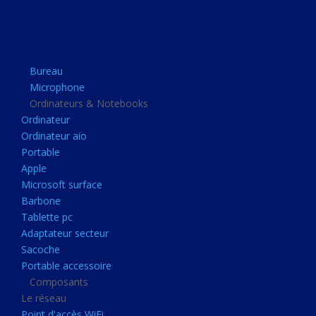
Apple
Microsoft surface
Barbone
Bureau
Tablette pc
Microphone
Adaptateur secteur
Ordinateurs & Notebooks
Ordinateur
Sacoche
Ordinateur aio
Portable accessoire
Portable
Composants
Apple
Microsoft surface
Le réseau
Barbone
Point d'accès WiFi
Tablette pc
Adaptateur secteur
Cpl
Sacoche
Reseaux
Portable accessoire
Boitiers
Composants
Le réseau
Boitier
Point d'accès WiFi