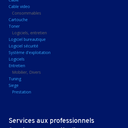
Clavier gamer
Cable video
Clavier
Consommables
Cartouche
Souris sans fils
Toner
Souris gamer
Logiciels, entretien
Logiciel bureautique
Souris
Logiciel sécurité
Joystick
Système d'exploitation
Tapis gamer
Logiciels
Entretien
Tapis souris
Mobilier, Divers
Imprimantes et scanners
Tuning
Siege
Imprimante jet d'encre
Prestation
Imprimante laser
Multifonction
Multifonction laser
Services aux professionnels
Scanner