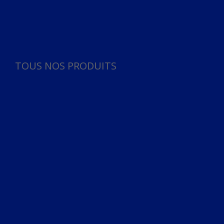
Panneau de gestion des cookies
TOUS NOS PRODUITS
TOUS NOS PRODUITS
Bureau
Microphone
Ordinateurs & Notebooks
Ordinateur
Ordinateur aio
Portable