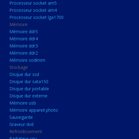
Processeur socket am5
Processeurs
Processeur socket am4
Processeur Socket LGA1851
Processeur socket lga1700
Processeur socket am5
Mémoire
Mémoire ddr5
Processeur socket am4
Mémoire ddr4
Processeur socket lga1700
Mémoire ddr3
Mémoire ddr2
Mémoire
Mémoire sodimm
Mémoire ddr5
Stockage
Mémoire ddr4
Disque dur ssd
Disque dur sata150
Mémoire ddr3
Disque dur portable
Mémoire ddr2
Disque dur externe
Mémoire sodimm
Mémoire usb
Mémoire appareil photo
Stockage
Sauvegarde
Disque dur ssd
Graveur dvd
Refroidissement
Disque dur sata150
Radiateur cpu