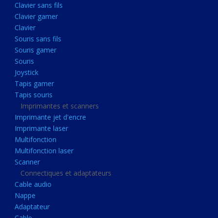
Clavier sans fils
Acquisition
Clavier gamer
Usb
Clavier
Controleur
Souris sans fils
Souris gamer
Ecrans, Audio et Caméras
Souris
Ecran lcd
Joystick
Projecteur
Tapis gamer
Tapis souris
Haut parleurs
Imprimantes et scanners
Casque audio
Imprimante jet d'encre
Imprimante laser
Webcam
Multifonction
Camera ip
Multifonction laser
Dictaphone
Scanner
Connectiques et adaptateurs
Fixation ecran
Cable audio
Claviers, Souris
Nappe
Adaptateur
Clavier sans fils
Cable