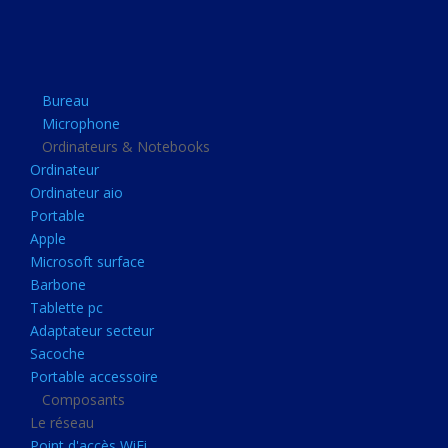
Apple
Microsoft surface
Barbone
Bureau
Tablette pc
Microphone
Adaptateur secteur
Ordinateurs & Notebooks
Ordinateur
Sacoche
Ordinateur aio
Portable accessoire
Portable
Composants
Apple
Microsoft surface
Le réseau
Barbone
Point d'accès WiFi
Tablette pc
Adaptateur secteur
Cpl
Sacoche
Reseaux
Portable accessoire
Boitiers
Composants
Le réseau
Boitier
Point d'accès WiFi