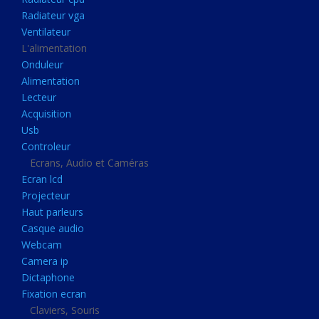
Disque dur portable
Radiateur vga
Disque dur externe
Ventilateur
L'alimentation
Mémoire usb
Onduleur
Mémoire appareil photo
Alimentation
Lecteur
Sauvegarde
Acquisition
Graveur dvd
Usb
Refroidissement
Controleur
Ecrans, Audio et Caméras
Radiateur cpu
Ecran lcd
Radiateur vga
Projecteur
Haut parleurs
Ventilateur
Casque audio
L'alimentation
Webcam
Onduleur
Camera ip
Dictaphone
Alimentation
Fixation ecran
Lecteur
Claviers, Souris