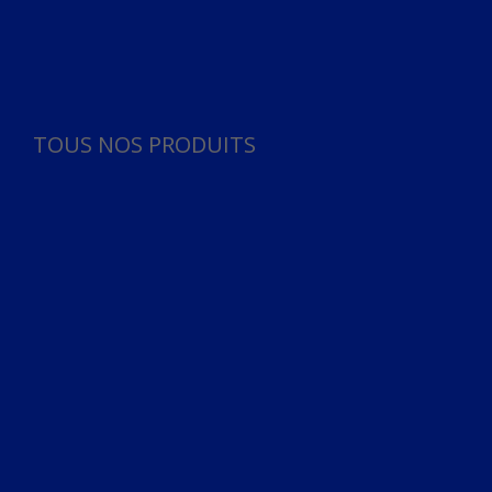
Panneau de gestion des cookies
TOUS NOS PRODUITS
TOUS NOS PRODUITS
Bureau
Microphone
Ordinateurs & Notebooks
Ordinateur
Ordinateur aio
Portable