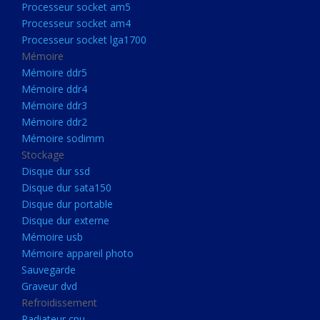
Processeur socket am5
Processeurs
Processeur socket am4
Processeur Socket LGA1851
Processeur socket lga1700
Processeur socket am5
Mémoire
Mémoire ddr5
Processeur socket am4
Mémoire ddr4
Processeur socket lga1700
Mémoire ddr3
Mémoire ddr2
Mémoire
Mémoire sodimm
Mémoire ddr5
Stockage
Mémoire ddr4
Disque dur ssd
Disque dur sata150
Mémoire ddr3
Disque dur portable
Mémoire ddr2
Disque dur externe
Mémoire sodimm
Mémoire usb
Mémoire appareil photo
Stockage
Sauvegarde
Disque dur ssd
Graveur dvd
Refroidissement
Disque dur sata150
Radiateur cpu