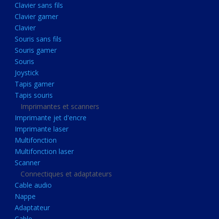
Clavier sans fils
Acquisition
Clavier gamer
Usb
Clavier
Controleur
Souris sans fils
Souris gamer
Ecrans, Audio et Caméras
Souris
Ecran lcd
Joystick
Projecteur
Tapis gamer
Tapis souris
Haut parleurs
Imprimantes et scanners
Casque audio
Imprimante jet d'encre
Imprimante laser
Webcam
Multifonction
Camera ip
Multifonction laser
Dictaphone
Scanner
Connectiques et adaptateurs
Fixation ecran
Cable audio
Claviers, Souris
Nappe
Adaptateur
Clavier sans fils
Cable