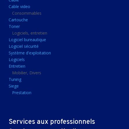
Clavier gamer
Cable video
Clavier
Consommables
Cartouche
Souris sans fils
Toner
Souris gamer
Logiciels, entretien
Logiciel bureautique
Souris
Logiciel sécurité
Joystick
Système d'exploitation
Tapis gamer
Logiciels
Entretien
Tapis souris
Mobilier, Divers
Imprimantes et scanners
Tuning
Siege
Imprimante jet d'encre
Prestation
Imprimante laser
Multifonction
Multifonction laser
Services aux professionnels
Scanner